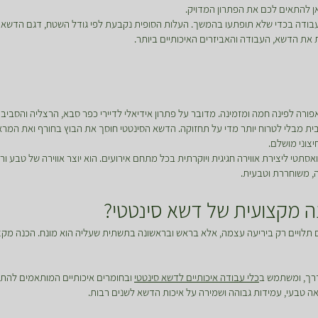
כאן להתאים לכם את הפתרון המדויק.
בודה בכדי שלא תופתעו בהמשך. העלות הסופית נקבעת לפי גודל השטח, דגם הדשא ה
 את הדשא, העבודה והאביזרים האיכותיים ביותר.
רה לפינה חמה ומזמינה. מדובר על פתרון אידיאלי לדיירי כפר סבא, הרצליה והסבי
בית מבלי לטרוח יותר מדי על תחזוקה. הדשא הסינטטי חוסך את הבוץ בחורף ואת המראה
צוני מושלם.
אסתטי ליצירת אווירה חגיגית ויוקרתית בכל מתחם אירועים. הוא יוצר אווירה של טבע 
ה, משוחררת וטבעית.
 מקצועית של דשא סינטטי?
 תלויים רק ביריעה עצמה, אלא בראש ובראשונה בתשתית שעליה הוא מונח. הכנה מק
דרך, ומשתמש ב
כלי עבודה איכותיים לדשא סינטטי
ובחומרים איכותיים המותאמים להת
ראה טבעי, עמידות גבוהה ושמירה על איכות הדשא לשנים רבות.