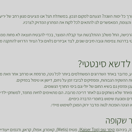
ך כל ימות השנה? הגעתם למקום הנכון. במשתלת תגל אנו מציעים מגוון רחב של יריעו
ון והצומח, המאפשרים לנו להתאים לכל לקוח את הפתרון המדויק לצרכיו.
 והרכישה, החל משלב ההתלבטות ועד קבלת המוצר, בכדי להבטיח תוצאה לא פחות ממ
רגות צפיפות וגובה סיבים שונים, לצד אביזרים נלווים וכל הציוד הדרוש להתקנה מקצ
לדשא סינטטי?
 מדובר באחד השדרוגים המשתלמים ביותר לכל גינה, מרפסת או מרחב אחר וזאת מכ
ההשקיה הגבוהות, ומפסיקים לבזבז זמן על גיזום, דישון או טיפול במזיקים.
ומזמין גם בשיא החום של יולי וגם בימי החורף הגשומים.
יוחד שלא נשחקים גם לאחר דריכה מרובה. הם מתאימים לחיות מחמד, למשחקי ילדים
ים ומונעת שימוש בחומרי הדברה כימיים.
ינה הופכות לנווה מדבר ירוק המוכן לשימוש מיידי.
 שקופה
, ביניהם:
קיסר טופ (Kaiser Top)
, מטיס (Metis), קאמרון, אפולו, קראון, ודג