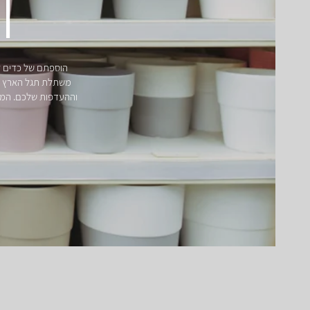
T
הוספתם של כדים ל
משתלת תגל הארץ תש