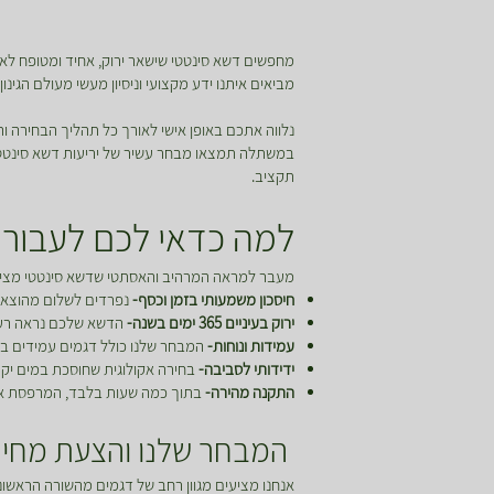
מחפשים דשא סינטטי שישאר ירוק, אחיד ומטופח לאור
מביאים איתנו ידע מקצועי וניסיון מעשי מעולם הגינ
נלווה אתכם באופן אישי לאורך כל תהליך הבחירה
במשתלה תמצאו מבחר עשיר של יריעות דשא סינטטי בד
תקציב.
למה כדאי לכם לעבור 
מעבר למראה המרהיב והאסתטי שדשא סינטטי מציע,
חיסכון משמעותי בזמן וכסף-
נפרדים לשלום מהוצאות 
ירוק בעיניים 365 ימים בשנה-
הדשא שלכם נראה רענן 
עמידות ונוחות-
המבחר שלנו כולל דגמים עמידים במ
ידידותי לסביבה-
בחירה אקולוגית שחוסכת במים יקר
התקנה מהירה-
בתוך כמה שעות בלבד, המרפסת או הג
המבחר שלנו והצעת מחיר
אנחנו מציעים מגוון רחב של דגמים מהשורה הראשונה