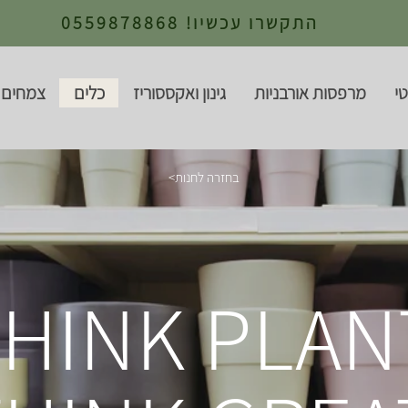
התקשרו עכשיו! 0559878868
י
מרפסות אורבניות
גינון ואקססוריז
כלים
צמחים 
<בחזרה לחנות
HINK PLAN