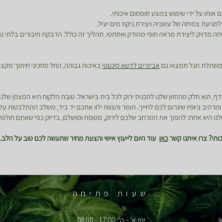
 אותו על ידי שימוש במצע סומסום איכותי.
למניעת צמיחה של עשביה ויצירת ניקוז מים יעיל.
 מדויק ליצירת מראה סופי מהודק ואסתטי. תהליך זה כולל: הדבקת חיבורים בלתי נר
 במשתלת תגל תמצאו גם
אביזרים לדשא סינטטי
באיכות גבוהה, החל מסכיני חיתוך מקצו
דף, הוא חלק מהחזון שלנו להכניס ירוק לכל בית בישראל. טובת הלקוח היא המצפן שלנ
רהיב ביופיו שיגרום לכם לחייך. תומר והצוות ילוו אתכם יד ביד, משלב ההתלבטות על
נו היא אחת: להפוך את המרחב שלכם לירוק, מטופח ומושלם, בדיוק כפי שאתם חולמי
תי? צרו איתנו קשר
כאן
עוד היום לייעוץ אישי והצעת מחיר שתעשה לכם טוב על הלב.
שעות פתיחה
ימי א' - ה': 17:00 - 08:00