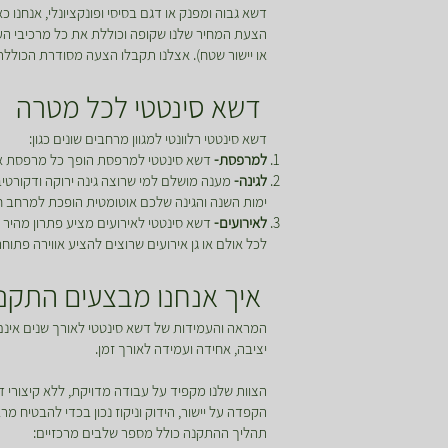
דשא גבוה ומפנק או דגם בסיסי ופונקציונלי, אנחנו 
הצעת המחיר שלנו שקופה וכוללת את כל מרכיבי הע
או יישור שטח). אצלנו תקבלו הצעה מסודרת הכוללת
דשא סינטטי לכל מטרה
דשא סינטטי רלוונטי למגוון מרחבים שונים כגון:
למרפסת-
דשא סינטטי למרפסת הופך כל מרפסת אפו
לגינה-
מענה מושלם למי שרוצה גינה ירוקה ודקורטי
ימות השנה והגינה שלכם אוטומטית הופכת למרחב חי
לאירועים-
דשא סינטטי לאירועים מציע פתרון מהיר ו
לכל אולם או גן אירועים שרוצים להציע אווירה פתוח
איך אנחנו מבצעים התקנה
המראה והעמידות של דשא סינטטי לאורך שנים אינם
יציבה, אחידה ועמידה לאורך זמן.
הצוות שלנו מקפיד על עבודה מדויקת, ללא קיצורי 
הקפדה על יישור, הידוק וניקוז נכון בכדי להבטיח מ
תהליך ההתקנה כולל מספר שלבים מרכזיים: