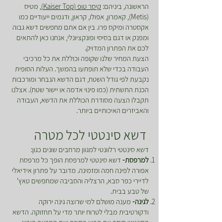
הראשונה, ביניהם:
קיסר טופ (Kaiser Top)
, מטיס
(Metis), קאמרון, אפולו, קראון, ודגמים ייעודיים כמו
אקסטרה ומיקס פרו. בין אם אתם מחפשים דשא גבוה
ומפנק או דגם בסיסי ופונקציונלי, אנחנו כאן להתאים
לכם את הפתרון המדויק.
הצעת המחיר שלנו שקופה וכוללת את כל מרכיבי
העבודה בכדי שלא תופתעו בהמשך. העלות הסופית
נקבעת לפי גודל השטח, דגם הדשא הנבחר ומורכבות
הכנת התשתית (כמו פינוי אדמה או יישור שטח). אצלנו
תקבלו הצעה מסודרת הכוללת את הדשא, העבודה
והאביזרים האיכותיים ביותר.
דשא סינטטי לכל מטרה
דשא סינטטי רלוונטי למגוון מרחבים שונים כגון:
למרפסת-
דשא סינטטי למרפסת הופך כל מרפסת
אפורה לפינה חמה ומזמינה. מדובר על פתרון אידיאלי
לדיירי כפר סבא, הרצליה והסביבה שמחפשים טאץ'
של טבע בבית.
לגינה-
מענה מושלם למי שרוצה גינה ירוקה
ודקורטיבית מבלי לטרוח יותר מדי על תחזוקה. הדשא