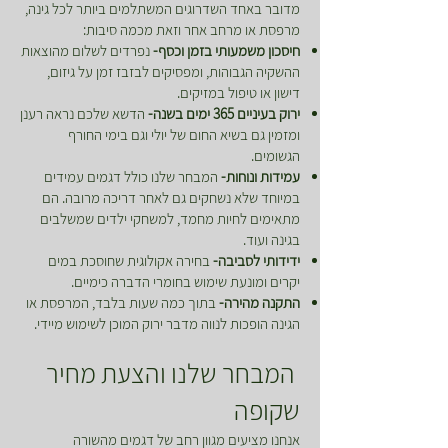
מדובר באחד השדרוגים המשתלמים ביותר לכל גינה,
מרפסת או מרחב אחר וזאת מכמה סיבות:
חיסכון משמעותי בזמן וכסף-
נפרדים לשלום מהוצאות
ההשקיה הגבוהות, ומפסיקים לבזבז זמן על גיזום,
דישון או טיפול במזיקים.
ירוק בעיניים 365 ימים בשנה-
הדשא שלכם נראה רענן
ומזמין גם בשיא החום של יולי וגם בימי החורף
הגשומים.
עמידות ונוחות-
המבחר שלנו כולל דגמים עמידים
במיוחד שלא נשחקים גם לאחר דריכה מרובה. הם
מתאימים לחיות מחמד, למשחקי ילדים שמשלבים
בגינה ועוד.
ידידותי לסביבה-
בחירה אקולוגית שחוסכת במים
יקרים ומונעת שימוש בחומרי הדברה כימיים.
התקנה מהירה-
בתוך כמה שעות בלבד, המרפסת או
הגינה הופכות לנווה מדבר ירוק המוכן לשימוש מיידי.
המבחר שלנו והצעת מחיר
שקופה
אנחנו מציעים מגוון רחב של דגמים מהשורה