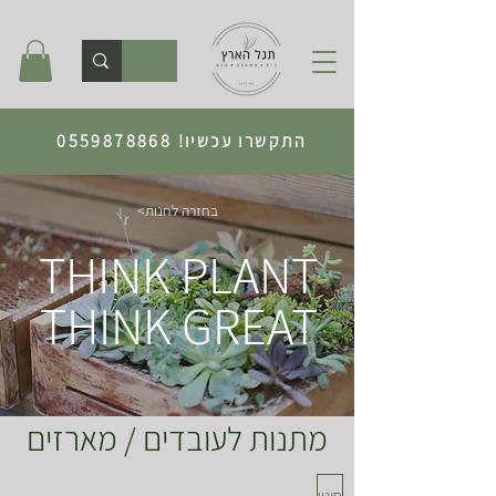
התקשרו עכשיו!
0559878868
<בחזרה לחנות
THINK PLANT
THINK GREAT
מתנות לעובדים / מארזים
סינון