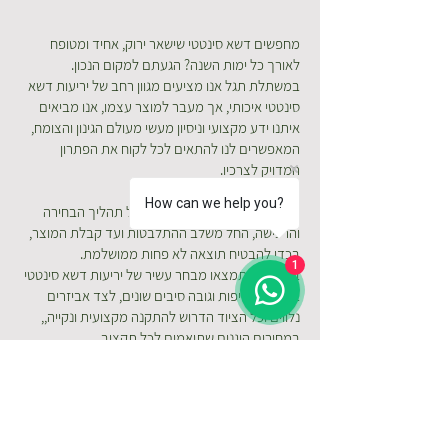
מחפשים דשא סינטטי שישאר ירוק, אחיד ומטופח
לאורך כל ימות השנה? הגעתם למקום הנכון.
במשתלת תגל אנו מציעים מגוון רחב של יריעות דשא
סינטטי איכותי, אך מעבר למוצר עצמו, אנו מביאים
איתנו ידע מקצועי וניסיון מעשי מעולם הגינון והצומח,
המאפשרים לנו להתאים לכל לקוח את הפתרון
המדויק לצרכיו.
How can we help you?
נלווה אתכם באופן אישי לאורך כל תהליך הבחירה
והרכישה, החל משלב ההתלבטות ועד קבלת המוצר,
בכדי להבטיח תוצאה לא פחות ממושלמת.
1
במשתלה תמצאו מבחר עשיר של יריעות דשא סינטטי
בדרגות צפיפות וגובה סיבים שונים, לצד אביזרים
נלווים וכל הציוד הדרוש להתקנה מקצועית ונקייה,,
במחירים הוגנים שתואמים לכל תקציב.
למה כדאי לכם לעבור
לדשא סינטטי?