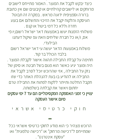
כיצד יבקש לקבל את המוצר . האמור מתייחס לישובים
מרוחקים או לישובים קהילתיים או קיבוצים שם אין כתובת
ברורה וספציפית ידועה מראש . במקרה זה תבוטל
העיסקה והלקוח יקבל את הזיכוי והתשלום אם בוצע
חזרה וללא כל דמי ביטול או קנס .
משלוחי הזמנות יעשו באמצעות דאר ישראל רשום,יו פי
אס, ו/או כל חברת שליחים וזאת עפ שיקול דעתנו
הבילעדי.
משלוח באמצעות הדאר יעשה עי דאר ישראל רשום
בלבד הכולל בר קוד.
חתימה על קבלת החבילה תהווה אישור לקבלת המוצר .
היה ומוצר יגיע כאשר הוא פגום בשל חבטה או סימן של
נזק על החבילה , אזי שהרוכש יוכל לסרב לקבל את
החבילה או להודיע בו בעת להנהלת האתר כדי שזו
תקבל החלטה ותייתר ללקוח לפתוח את החבילה טרם
יחתום ויאשר את קבלתה בשלמותה.
יצויין כי זמני האספקה המקסימליים הם עד 7 ימי עסקים
מיום אישור העסקה
חוקי כרטיסי אשראי
הרוכש מצהיר כי הוא מודע לחוקי כרטיסי אשראי ככל
שמתייחס ל“רכישה מרחוק” או “רכישה טלפונית” ואו
“עסקת אינטרנט” .