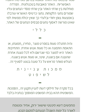
האפשריות . האתר מאובטח בטכנולוגית . הפרדה
מוחלטת בין שרתי האתר ובין שרתי מסדי הנתונים עליו
שמורים נתוני הלקוחות. נתוני כרטיסי האשראי עורבלו
באמצעות צופן יחודי ובלעדי כך שאין יכולת ממשית למי
שאינו מורשה לאסוף נתונים מבסיס הנתונים של האתר.
כללי
והיה תתגלה טעות במפרט מוצר , מחירו, ,תמונתו, או
התאמת התמונה או כל טעות אנוש אחרת. התחייבות
האתר היא למוצר כפי שנרשם ולא לכל מצגת אחרת
שהוצגה אם בשגגה, שינוי, או טעות אנוש בשגגה .
הגולש מוותר מראש על כל טענה בנוגע לסעיף זה .
סמכות עניינית
לשיפוט
בכל מקרה של חילוקי דעות לעניין תקנון זה , הסמכות
המשפטית תהא בבית המשפט המוסמך בנתניה בלבד.
מחפשים דשא סינטטי שישאר ירוק, אחיד ומטופח
לאורך כל ימות השנה? הגעתם למקום הנכון.