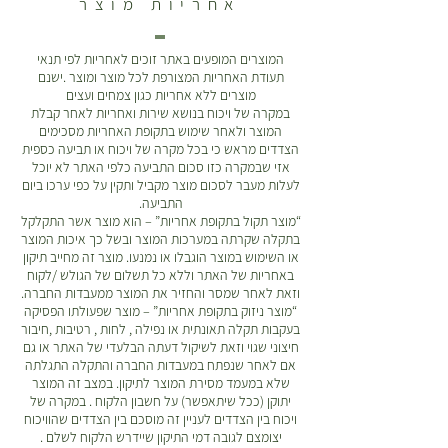
אחריות מוצר
המוצרים המופעים באתר זוכים לאחריות לפי תנאי
תעודת האחריות המצורפת לכל מוצר ומוצר .ישנם
מוצרים ללא אחריות כגון צמחים ועצים
במקרה של ויכוח בנושא שירות ואחריות לאחר קבלת
המוצר ולאחר שימוש בתקופת האחריות מסכימים
הצדדים מראש כי בכל מקרה של ויכוח או תביעה כספית
אזי שבמקרה כזו סכום התביעה כלפי האתר לא יוכל
לעלות מעבר לסכום מוצר מקביל ותקין על כפי ערכו ביום
התביעה.
“מוצר תקול בתקופת אחריות” – הוא מוצר אשר התקלקל
בתקלה שקרתה במערכות המוצר ובשל כך איכות המוצר
או השימוש במוצר הוגבלו או נמנעו. מוצר זה מחייב תיקון
באחריות של האתר וללא כל תשלום של הגולש /לקוח
וזאת לאחר שמסר והחזיר את המוצר ממעבדות החברה.
“מוצר ניזוק בתקופת אחריות” – מוצר שפעולתו הפסיקה
בעקבות תקלה תאונתית או נפילה , לחות , רטיבות ,חיבור
חיצוני שגוי וזאת לשיקול דעתה הבלעדי של האתר או גם
אם לאחר שנפתח במעבדות החברה והתקלה התגלתה
שלא במעמד מסירת המוצר לתיקון. במצב זה המוצר
יתוקן (ככל שיתאפשר) על חשבון הלקוח . במקרה של
ויכוח בין הצדדים לעניין זה מוסכם בין הצדדים שהוויכוח
יצומצם לגובה דמי התיקון שיידרש הלקוח לשלם .