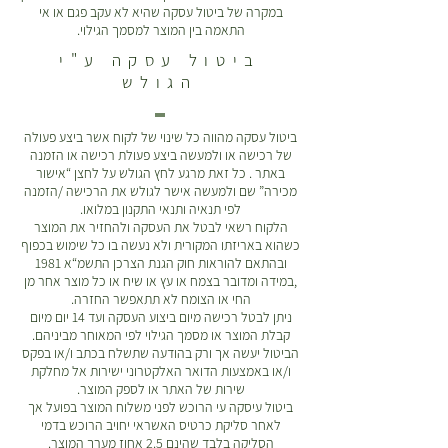
במקרה של ביטול עסקה שהיא לא עקב פגם או אי
התאמה בין המוצר למסמך הגילוי.
ביטול עסקה ע"י
הגולש
ביטול עסקה מהווה כל שינוי של לקוח אשר ביצע פעולה
של רכישה או ולמעשה ביצע פעולת רכישה או הזמנה
באתר . כל זאת מרגע לחץ הגולש על לחצן “אישור
מכירה” שם ולמעשה אישר לגולש את הרכישה /הזמנה
לפי תנאיה ותנאי התקנון במלואו.
הלקוח רשאי לבטל את העסקה ולהחזיר את המוצר
כשהוא באריזתו המקורית ולא נעשה בו כל שימוש בכפוף
ובהתאם להוראות חוק הגנת הצרכן התשמ“א 1981
,במידה ומדובר בצמח או עץ או שיח או כל מוצר אחר מן
החי או הצומח לא תתאפשר החזרה.
ניתן לבטל רכישה מיום ביצוע העסקה ועד 14 יום מיום
קבלת המוצר או מסמך הגילוי לפי המאוחר מביניהם.
הביטול יעשה אך ורק בהודעה שתשלח בכתב ו/או בפקס
ו/או באמצעות הדואר האלקטרוני ישירות אל מחלקת
שירות של האתר או לספק המוצר.
ביטול עיסקה עי הרוכש לפני משלוח המוצר בפועל אך
לאחר סליקת כרטיס האשראי יחויב הרוכש בדמי
הסליקה בלבד שהינם 2.5 אחוז מערך המוצר.