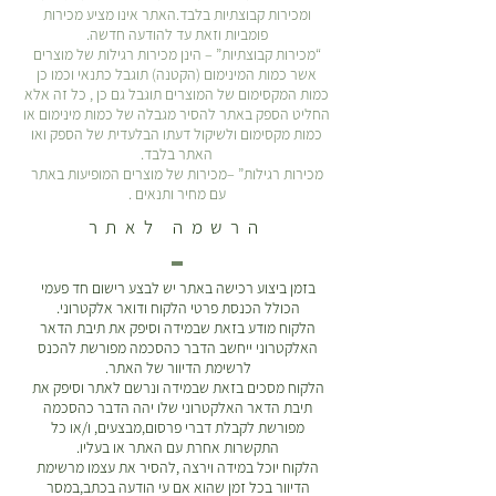
ומכירות קבוצתיות בלבד.האתר אינו מציע מכירות
פומביות וזאת עד להודעה חדשה.
“מכירות קבוצתיות” – הינן מכירות רגילות של מוצרים
אשר כמות המינימום (הקטנה) תוגבל כתנאי וכמו כן
כמות המקסימום של המוצרים תוגבל גם כן , כל זה אלא
החליט הספק באתר להסיר מגבלה של כמות מינימום או
כמות מקסימום ולשיקול דעתו הבלעדית של הספק ואו
האתר בלבד.
מכירות רגילות” –מכירות של מוצרים המופיעות באתר
עם מחיר ותנאים .
הרשמה לאתר
בזמן ביצוע רכישה באתר יש לבצע רישום חד פעמי
הכולל הכנסת פרטי הלקוח ודואר אלקטרוני.
הלקוח מודע בזאת שבמידה וסיפק את תיבת הדאר
האלקטרוני ייחשב הדבר כהסכמה מפורשת להכנס
לרשימת הדיוור של האתר.
הלקוח מסכים בזאת שבמידה ונרשם לאתר וסיפק את
תיבת הדאר האלקטרוני שלו יהה הדבר כהסכמה
מפורשת לקבלת דברי פרסום,מבצעים, ו/או כל
התקשרות אחרת עם האתר או בעליו.
הלקוח יוכל במידה וירצה ,להסיר את עצמו מרשימת
הדיוור בכל זמן שהוא אם עי הודעה בכתב,במסר