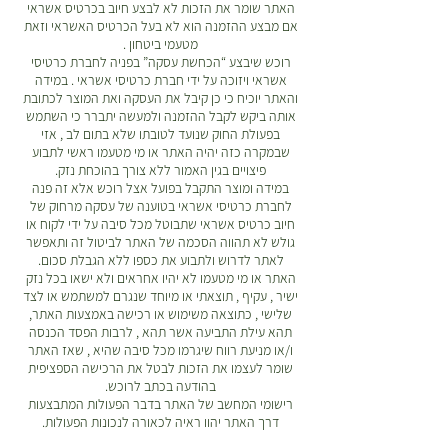
האתר שומר את הזכות לא לבצע חיוב בכרטיס אשראי
אם מבצע ההזמנה הוא לא בעל הכרטיס האשראי וזאת
מטעמי ביטחון .
רוכש שיבצע “הכחשת עסקה” בפניה לחברת כרטיסי
אשראי ויזוכה על ידי חברת כרטיסי אשראי . במידה
והאתר יוכיח כי כן קיבל את העסקה ואת המוצר לכתובת
אותה ביקש לקבל ההזמנה ולמעשה יתברר כי השתמש
בפעולת החוק שנועד לטובתו שלא בתום לב , אזי
שבמקרה כזה יהיה האתר או מי מטעמו ראשי לתבוע
פיצויים בגין האמור ללא צורך בהוכחת נזק.
במידה ומוצר התקבל בפועל אצל רוכש אלא זה פנה
לחברת כרטיסי אשראי בטוענה של עסקה מרחוק של
חיוב כרטיס אשראי שתבוטל מכל סיבה על ידי לקוח או
גולש לא תהווה הסכמה של האתר לביטול זה ותאפשר
לאתר לדרוש ולתבוע את כספו ללא הגבלת סכום.
האתר או מי מטעמו לא יהיו אחראים ולא ישאו בכל נזק
ישיר , עקיף , תוצאתי או מיוחד שנגרם למשתמש או לצד
שלישי , כתוצאה משימוש או רכישה באמצעות האתר,
תהא עילת התביעה אשר תהא , לרבות הפסד הכנסה
ו/או מניעת רווח שיגרמו מכל סיבה שהיא , שאז האתר
שומר לעצמו את הזכות לבטל את הרכישה הספציפית
בהודעה בכתב לרוכש.
רישומי המחשב של האתר בדבר הפעולות המתבצעות
דרך האתר יהוו ראיה לכאורה לנכונות הפעולות.