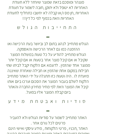
מוצהר ומוסכם בזאת שמוצר שיוחזר ללא תעודת
האחריות לא יטופל ולא יתוקן ,חובה לשמור על תעודת
האחריות ,חן מס ו/או קבלה לא יחשבו כתחליף לתעודת
האחריות וזאת בכפוף לפי כל דין!!!
התחייבות הגולש
הגולש מתחייב לנהוג בתום לב וביושר בעת הרכישה ואו
ההזמנה כמו גם לאחר הרכישה והאספקה.
הגולש מתחייב להודיע על כל טעות במשלוח המוצר
שקיבל או אם קיבל מוצר אחר בטעות או אם קיבל יותר
ממוצר אחד שהזמין . לדוגמא אם הלקוח יקבל לביתו שתי
חבילות במקום אחת שהזמין או חבילה שאחרת שאיננה
מיועדת לו . היה וטעות כזו תתגלה על ידי האתר מתחייב
הלקוח לשלם בעבור המוצר את הסכום וערכו ביום אותו
קיבל את המוצר וזאת לפי מחיר מחירון החברה והאתר
ביום קבלת המוצר אליו בפועל.
סודיות ואבטחת מידע
האתר מתחייב לשמור על סודיות הגולש ולא להעביר
פרטים לכל גורם אחר .
האתר ,תכניו , פרטי הלקוחות , מידע עיסקי ואישי הינם
שמורים במערכות האתר ומוגנות במיטב מערכות ההגנה