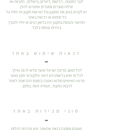
לגבי הזמנות , רכישות ,דיוורים ,ביטולים , התניות ואו
שילוח מוצרים ומועדים שיפורטו להלן.
יש לקרוא בעיון את התקנון וכל הוראות תקנון זה יחולו על
כל שימוש או רכישה באתר .
התיאור והנוסח בתקנון יהיו בלשון רבים או יחיד ולצורך
בהירות ונוחות בלבד.
זכאות שימוש באתר
לכל תושב מדינת ישראל ואשר מלאו לו 18 ואילך.
לכל מי שיש ברשותו תא דואר אלקטרוני תקין ואשר
פרטיו האישיים מולאו נאמנה בטופס ההרשמה לאתר
לרבות כתובת , תעודת זהות ,טלפון .
סוגי מכירות באתר
מוסכם ומותנה בזאת שהאתר יציע מכירות רגילות