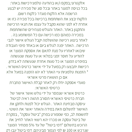
אלקטרוני,בפקס ו/או בהודעה טלפונירכישות באתר:
בכל כניסה למוצר באתר ובכל סוג של מכירה יש לבצע
הרשמה אלא הלקוח מוגדר כלקוח רשום.
הלקוח יבצע את השתתפות ברכישה בכל מכירה כזו או
אחרת לא לפני שהוא מקבל על עצמו את תנאי הרכישה
והתקנון באתר. האתר והגולש מצהירים שהשתתפות
במכירה כמוהם כמו רכישה עם כל המשתמע בה .
לאחר ביצוע רכישה שהושלמה יקבל הגולש אישור לגבי
הרכישה . האתר יפנה לגולש ביום או באחד מימי העבודה
שיבואו לאחריו על מנת לתאם את אספקת המוצר או
להודיע על חוסר זמני במלאי או על טעות שנעשתה
במיפרט המוצר או כל טעות אחרת שנעשתה לא בזדון.
רכישות יתבצעו רק בפועל על ידי אישור כרטיס האשראי .
* הזמנות טלפוניות עיי האתר לא יהוו הזמנה בפועל אלא
אם כן הושארו פרטי אשראי
מועדי אספקה יחלו רק לאחר קבלת האישור מחברת
כרטיסי האשראי.
כרטיס אשראי שנמסר על ידי גולש ואשר אישור של
חברת כרטיסי האשראי תסורב תהווה ראיה לביטול
עיסקה מבחינת האתר . הגולש יכול לפנות ולתקן את
האישור לתשלום וזאת במידה והאתר יאשר את השינוי .
לתשומת לב, כפי שמפורט בפרק “ביטול עסקה” , במקרה
של ביטול עסקה או מכרז יהא רשאי האתר לחייב את
הרוכש בתשלום “דמי ביטול” של עד 5% ממחיר המוצר
שנרכש או 100 ₪ לפי הנמוך מביניהם. דמי ביטול יגבו רק