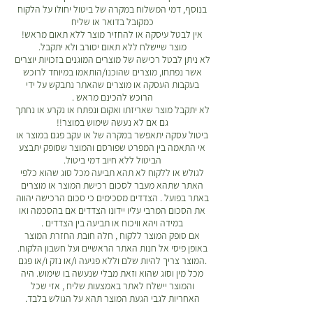
בנוסף, דמי המשלוח במקרה של ביטול יחולו על הלקוח
כמקובל בדואר או שליח
אין לבטל עיסקה או להחזיר מוצר ללא תאום מראש!
מוצר שיישלח ללא תאום יסורב ולא יתקבל.
לא ניתן לבטל רכישה של מוצרים המוגנים בזכויות יוצרים
אשר נפתחו, מוצרים שהוכנו/הותאמו במיוחד לרוכש
בעקבות העסקה או מוצרים שהאתר נתבקש על ידי
הרוכש להכינם מראש .
לא יתקבל מוצר שאריזתו ואקום ונפתח או נקרע או נחתך
גם אם לא נעשה שימוש במוצר!!
ביטול עסקה יתאפשר במקרה של או עקב פגם במוצר או
אי התאמה בין המפרט שפורסם והמוצר שסופק יתבצע
הביטול ללא חיוב דמי ביטול.
לגולש או ללקוח לא תהא תביעה מכל סוג שהוא כלפי
האתר שתהא מעבר לסכום רכישת המוצר או מוצרים
באתר בפועל . הצדדים מסכימים כי סכום הרכישה יהווה
את הסכום המרבי עליו יידונו הצדדים אם בהסכמה ואו
במידה ויהא וויכוח או תביעה בין הצדדים .
אם סופק המוצר ללקוח , חלה חובת החזרת המוצר
באופן פיסי אל חנות האתר הראשיים ועל חשבון הלקוח.
.המוצר צריך להיות שלם וללא פגיעה ו/או נזק ו/או פגם
מכל מין וסוג שהוא וזאת מבלי שנעשה בו שימוש. היה
והמוצר יישלח לאתר באמצעות שליח , אזי שכל
האחריות לגבי הגעת המוצר תהא על הגולש בלבד.