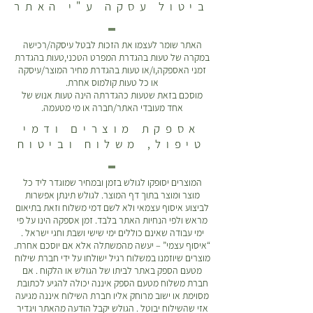
ביטול עסקה ע"י האתר
האתר שומר לעצמו את הזכות לבטל עיסקה/רכישה
במקרה של טעות בהגדרת המפרט הטכני,טעות בהגדרת
זמני האספקה,ו/או טעות בהגדרת מחיר המוצר/עיסקה
או כל טעות קולמוס אחרת.
מוסכם בזאת שטעות כהגדרתה הינה טעות אנוש של
אחד מעובדי האתר/חברה או מי מטעמה.
אספקת מוצרים ודמי
טיפול, משלוח וביטוח
המוצרים יסופקו לגולש בזמן ובמחיר שמוגדר ליד כל
מוצר ומוצר בתוך דף המוצר. לגולש תינתן אפשרות
לביצוע איסוף עצמאי ולא לשם דמי משלוח וזאת בתיאום
מראש ולפי הנחיות האתר בלבד. זמן אספקה הינו על פי
ימי עבודה שאינם כוללים ימי שישי ושבת וחגי ישראל .
“איסוף עצמי” – יעשה מהמשתלה אלא אם יוסכם אחרת.
מוצרים שיוזמנו במשלוח רגיל ישולחו על ידי חברת שילוח
מטעם הספק באתר לביתו של הגולש או הלקוח . אם
חברת משלוח מטעם הספק איננה יכולה להגיע לכתובת
מסוימת או ישוב מרוחק אליו חברת השילוח איננה מגיעה
אזי שהשילוח יבוטל . הגולש יקבל הודעה מהאתר ויגדיר