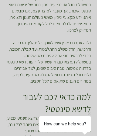
במשתלת תגל אנו מציעים מגוון רחב של יריעות דשא
סינטטי איכותי, אך מעבר למוצר עצמו, אנו מביאים
איתנו ידע מקצועי וניסיון מעשי מעולם הגינון והצומח,
המאפשרים לנו להתאים לכל לקוח את הפתרון
המדויק לצרכיו.
נלווה אתכם באופן אישי לאורך כל תהליך הבחירה
והרכישה, החל משלב ההתלבטות ועד קבלת המוצר,
בכדי להבטיח תוצאה לא פחות ממושלמת.
במשתלה תמצאו מבחר עשיר של יריעות דשא סינטטי
בדרגות צפיפות וגובה סיבים שונים, לצד אביזרים
נלווים וכל הציוד הדרוש להתקנה מקצועית ונקייה,,
במחירים הוגנים שתואמים לכל תקציב.
למה כדאי לכם לעבור
לדשא סינטטי?
מעבר למראה המרהיב והאסתטי שדשא סינטטי מציע,
How can we help you?
מדובר באחד השדרוגים המשתלמים ביותר לכל גינה,
מרפסת או מרחב אחר וזאת מכמה סיבות: