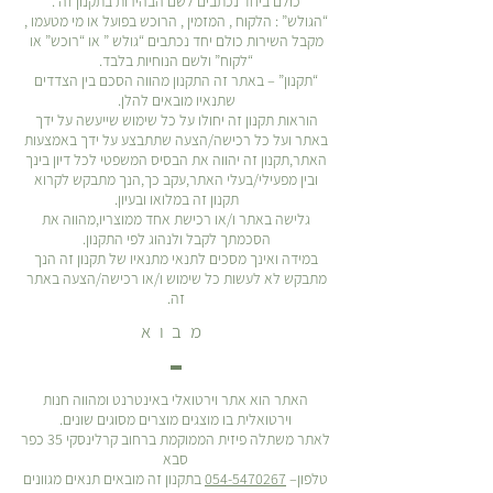
כולם ביחד נכתבים לשם הבהירות בתקנון זה .
“הגולש” : הלקוח , המזמין , הרוכש בפועל או מי מטעמו ,
מקבל השירות כולם יחד נכתבים “גולש ” או “רוכש” או
“לקוח” ולשם הנוחיות בלבד.
“תקנון” – באתר זה התקנון מהווה הסכם בין הצדדים
שתנאיו מובאים להלן.
הוראות תקנון זה יחולו על כל שימוש שייעשה על ידך
באתר ועל כל רכישה/הצעה שתתבצע על ידך באמצעות
האתר,תקנון זה יהווה את הבסיס המשפטי לכל דיון בינך
ובין מפעילי/בעלי האתר,עקב כך,הנך מתבקש לקרוא
תקנון זה במלואו ובעיון.
גלישה באתר ו/או רכישת אחד ממוצריו,מהווה את
הסכמתך לקבל ולנהוג לפי התקנון.
במידה ואינך מסכים לתנאי מתנאיו של תקנון זה הנך
מתבקש לא לעשות כל שימוש ו/או רכישה/הצעה באתר
זה.
מבוא
האתר הוא אתר וירטואלי באינטרנט ומהווה חנות
וירטואלית בו מוצגים מוצרים מסוגים שונים.
לאתר משתלה פיזית הממוקמת ברחוב קרלינסקי 35 כפר
סבא
טלפון–
054-5470267
בתקנון זה מובאים תנאים מגוונים