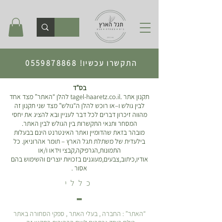
התקשרו עכשיו!
0559878868
בס"ד
תקנון אתר .tagel-haaretz.co.il להלן “האתר” מצד אחד
לבין גולש ו–או רוכש להלן ה“גולש” מצד שני תקנון זה
מהווה זיכרון דברים לכל דבר לעניין ובא להציג את יחסי
המסחר ותנאי התקשרות בין הגולש לבין האתר.
מובהר בזאת שהדומיין ואתר האינטרנט הינם בבעלות
בילעדית של משתלת תגל הארץ – תומר אהרוניאן. כל
התמונות,הגרפיקה,קבצי וידאו ו/או
אודיו,כיתוב,צבעים,מעוגנים בזכויות יוצרים והשימוש בהם
אסור .
כללי
“האתר” : החברה , בעלי האתר , ספקי הסחורה באתר