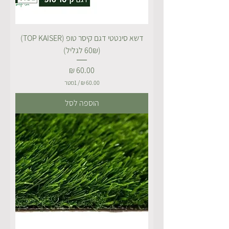
דשא סינטטי דגם קיסר טופ (TOP KAISER)
(60₪ לגליל)
מחיר
/
1מטר
6
הוספה לסל
0
.
0
0
₪
ל
-
1
מ
ט
ר
י
ם