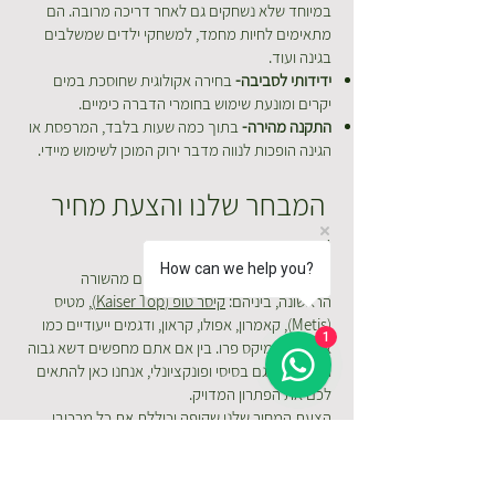
במיוחד שלא נשחקים גם לאחר דריכה מרובה. הם
מתאימים לחיות מחמד, למשחקי ילדים שמשלבים
בגינה ועוד.
ידידותי לסביבה-
בחירה אקולוגית שחוסכת במים
יקרים ומונעת שימוש בחומרי הדברה כימיים.
התקנה מהירה-
בתוך כמה שעות בלבד, המרפסת או
הגינה הופכות לנווה מדבר ירוק המוכן לשימוש מיידי.
המבחר שלנו והצעת מחיר
שקופה
How can we help you?
אנחנו מציעים מגוון רחב של דגמים מהשורה
הראשונה, ביניהם:
קיסר טופ (Kaiser Top)
, מטיס
(Metis), קאמרון, אפולו, קראון, ודגמים ייעודיים כמו
1
אקסטרה ומיקס פרו. בין אם אתם מחפשים דשא גבוה
ומפנק או דגם בסיסי ופונקציונלי, אנחנו כאן להתאים
לכם את הפתרון המדויק.
הצעת המחיר שלנו שקופה וכוללת את כל מרכיבי
העבודה בכדי שלא תופתעו בהמשך. העלות הסופית
נקבעת לפי גודל השטח, דגם הדשא הנבחר ומורכבות
הכנת התשתית (כמו פינוי אדמה או יישור שטח). אצלנו