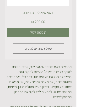
דשא סינטטי דגם אורה
מחיר
הוספה לסל
טעינת מוצרים נוספים
מחפשים דשא סינטטי שישאר ירוק, אחיד ומטופח
לאורך כל ימות השנה? הגעתם למקום הנכון.
במשתלת תגל אנו מציעים מגוון רחב של יריעות דשא
סינטטי איכותי, אך מעבר למוצר עצמו, אנו מביאים
איתנו ידע מקצועי וניסיון מעשי מעולם הגינון והצומח,
המאפשרים לנו להתאים לכל לקוח את הפתרון
המדויק לצרכיו.
נלווה אתכם באופן אישי לאורך כל תהליך הבחירה