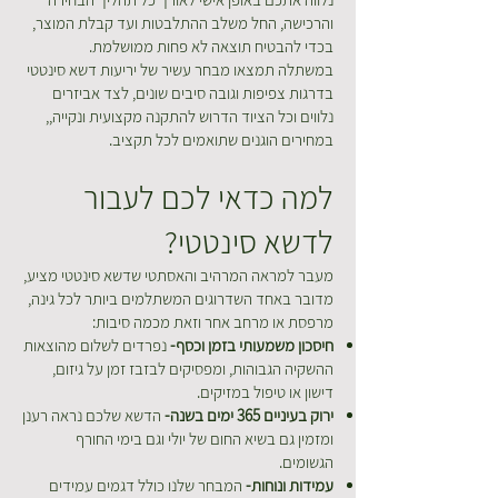
והרכישה, החל משלב ההתלבטות ועד קבלת המוצר,
בכדי להבטיח תוצאה לא פחות ממושלמת.
במשתלה תמצאו מבחר עשיר של יריעות דשא סינטטי
בדרגות צפיפות וגובה סיבים שונים, לצד אביזרים
נלווים וכל הציוד הדרוש להתקנה מקצועית ונקייה,,
במחירים הוגנים שתואמים לכל תקציב.
למה כדאי לכם לעבור
לדשא סינטטי?
מעבר למראה המרהיב והאסתטי שדשא סינטטי מציע,
מדובר באחד השדרוגים המשתלמים ביותר לכל גינה,
מרפסת או מרחב אחר וזאת מכמה סיבות:
חיסכון משמעותי בזמן וכסף-
נפרדים לשלום מהוצאות
ההשקיה הגבוהות, ומפסיקים לבזבז זמן על גיזום,
דישון או טיפול במזיקים.
ירוק בעיניים 365 ימים בשנה-
הדשא שלכם נראה רענן
ומזמין גם בשיא החום של יולי וגם בימי החורף
הגשומים.
עמידות ונוחות-
המבחר שלנו כולל דגמים עמידים