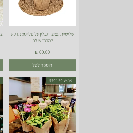
תצוגה מהירה
שלישיית עציצי תבלין על פלייסמנט קש
צמ
למרכז שולחן
מחיר
הוספה לסל
מבצע 90 ב990