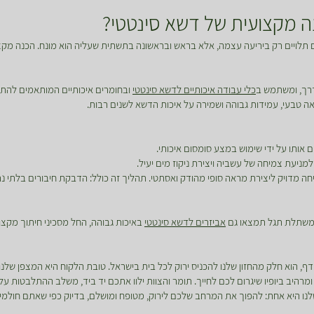
 מקצועית של דשא סינטטי?
 תלויים רק ביריעה עצמה, אלא בראש ובראשונה בתשתית שעליה הוא מונח. הכנה מק
דרך, ומשתמש ב
כלי עבודה איכותיים לדשא סינטטי
ובחומרים איכותיים המותאמים להת
ראה טבעי, עמידות גבוהה ושמירה על איכות הדשא לשנים רבות.
 אותו על ידי שימוש במצע סומסום איכותי.
למניעת צמיחה של עשביה ויצירת ניקוז מים יעיל.
 מדויק ליצירת מראה סופי מהודק ואסתטי. תהליך זה כולל: הדבקת חיבורים בלתי נר
 במשתלת תגל תמצאו גם
אביזרים לדשא סינטטי
באיכות גבוהה, החל מסכיני חיתוך מקצו
דף, הוא חלק מהחזון שלנו להכניס ירוק לכל בית בישראל. טובת הלקוח היא המצפן שלנ
רהיב ביופיו שיגרום לכם לחייך. תומר והצוות ילוו אתכם יד ביד, משלב ההתלבטות על
נו היא אחת: להפוך את המרחב שלכם לירוק, מטופח ומושלם, בדיוק כפי שאתם חולמי