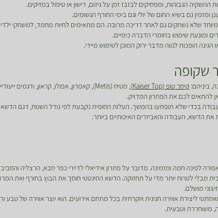
ההשקיה הגבוהות, ומפסיקים לבזבז זמן על גיזום, דישון או טיפול במזיקים.
ומזמין גם בשיא החום של יולי וגם בימי החורף הגשומים.
יוחד שלא נשחקים גם לאחר דריכה מרובה. הם מתאימים לחיות מחמד, למשחקי ילדים
ים ומונעת שימוש בחומרי הדברה כימיים.
ינה הופכות לנווה מדבר ירוק המוכן לשימוש מיידי.
 שקופה
, ביניהם:
קיסר טופ (Kaiser Top)
, מטיס (Metis), קאמרון, אפולו, קראון, ודג
כאן להתאים לכם את הפתרון המדויק.
בודה בכדי שלא תופתעו בהמשך. העלות הסופית נקבעת לפי גודל השטח, דגם הדשא ה
 את הדשא, העבודה והאביזרים האיכותיים ביותר.
רה לפינה חמה ומזמינה. מדובר על פתרון אידיאלי לדיירי כפר סבא, הרצליה והסבי
בית מבלי לטרוח יותר מדי על תחזוקה. הדשא הסינטטי חוסך את הבוץ בחורף ואת המראה
צוני מושלם.
אסתטי ליצירת אווירה חגיגית ויוקרתית בכל מתחם אירועים. הוא יוצר אווירה של טבע 
ה, משוחררת וטבעית.