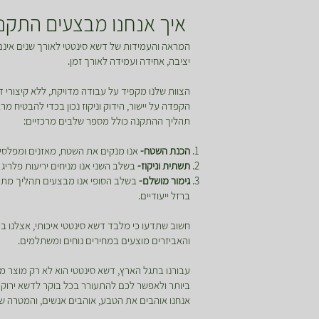
איך אנחנו מבצעים התקנה
המראה והעמידות של דשא סינטטי לאורך שנים אינם
יציבה, אחידה ועמידה לאורך זמן.
הצוות שלנו מקפיד על עבודה מדויקת, ללא קיצורי 
הקפדה על יישור, הידוק וניקוז נכון בכדי להבטיח מ
תהליך ההתקנה כולל מספר שלבים מרכזיים:
הכנת השטח-
אנו מנקים את השטח, מאזנים ומפלסים
תשתית וניקוז-
בשלב השני אנו מניחים יריעות פלריג 
גימור מושלם-
בשלב הסופי אנו מבצעים תהליך מתיחה
ברזל ייעודיים.
חשוב שתדעו כי מלבד דשא סינטטי איכותי, אצלנו
והאביזרים מוצעים במחירים נוחים ומשתלמים.
עבורנו בתגל הארץ, דשא סינטטי הוא לא רק מוצר מ
ביותר ולאפשר לכם להתעורר בכל בוקר לדשא ירוק ומ
אנחנו אוהבים את הטבע, אוהבים אנשים, והמטרה של