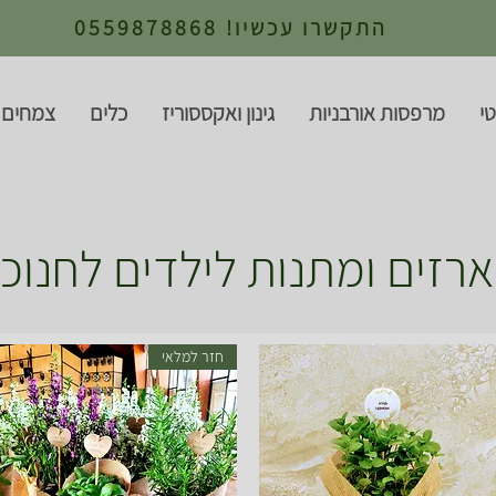
התקשרו עכשיו! 0559878868
י
מרפסות אורבניות
גינון ואקססוריז
כלים
צמחים 
רזים ומתנות לילדים לחנוכ
חזר למלאי