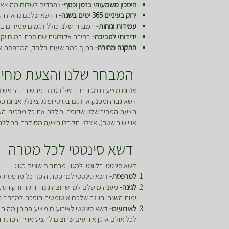
חיסכון משמעותי בזמן וכסף-
נפרדים לשלום מהוצאות 
ירוק בעיניים 365 ימים בשנה-
הדשא שלכם נראה רענן 
עמידות ונוחות-
המבחר שלנו כולל דגמים עמידים במ
ידידותי לסביבה-
בחירה אקולוגית שחוסכת במים יקר
התקנה מהירה-
בתוך כמה שעות בלבד, המרפסת או הג
המבחר שלנו והצעת מחיר
אנחנו מציעים מגוון רחב של דגמים מהשורה הראשונה
דשא גבוה ומפנק או דגם בסיסי ופונקציונלי, אנחנו 
הצעת המחיר שלנו שקופה וכוללת את כל מרכיבי הע
או יישור שטח). אצלנו תקבלו הצעה מסודרת הכוללת
דשא סינטטי לכל מטרה
דשא סינטטי רלוונטי למגוון מרחבים שונים כגון:
למרפסת-
דשא סינטטי למרפסת הופך כל מרפסת אפו
לגינה-
מענה מושלם למי שרוצה גינה ירוקה ודקורטי
ימות השנה והגינה שלכם אוטומטית הופכת למרחב חי
לאירועים-
דשא סינטטי לאירועים מציע פתרון מהיר ו
לכל אולם או גן אירועים שרוצים להציע אווירה פתוח