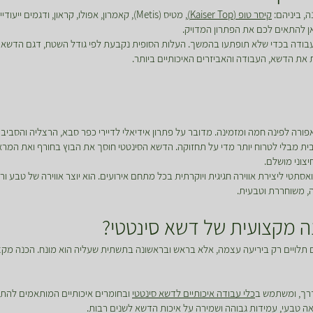
, ביניהם:
קיסר טופ (Kaiser Top)
, מטיס (Metis), קאמרון, אפולו, קראון, ודג
כאן להתאים לכם את הפתרון המדויק.
בודה בכדי שלא תופתעו בהמשך. העלות הסופית נקבעת לפי גודל השטח, דגם הדשא ה
 את הדשא, העבודה והאביזרים האיכותיים ביותר.
רה לפינה חמה ומזמינה. מדובר על פתרון אידיאלי לדיירי כפר סבא, הרצליה והסבי
בית מבלי לטרוח יותר מדי על תחזוקה. הדשא הסינטטי חוסך את הבוץ בחורף ואת המראה
צוני מושלם.
אסתטי ליצירת אווירה חגיגית ויוקרתית בכל מתחם אירועים. הוא יוצר אווירה של טבע 
ה, משוחררת וטבעית.
 מקצועית של דשא סינטטי?
 תלויים רק ביריעה עצמה, אלא בראש ובראשונה בתשתית שעליה הוא מונח. הכנה מק
דרך, ומשתמש ב
כלי עבודה איכותיים לדשא סינטטי
ובחומרים איכותיים המותאמים להת
ראה טבעי, עמידות גבוהה ושמירה על איכות הדשא לשנים רבות.