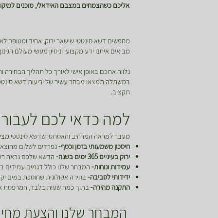
אליכם כשהצמחים במצבם האידאלי, מוכנים למיקום
מחפשים דשא סינטטי שישאר ירוק, אחיד ומטופח לאור
מביאים איתנו ידע מקצועי וניסיון מעשי מעולם הגינ
נלווה אתכם באופן אישי לאורך כל תהליך הבחירה
במשתלה תמצאו מבחר עשיר של יריעות דשא סינטטי בד
תקציב.
למה כדאי לכם לעבור 
מעבר למראה המרהיב והאסתטי שדשא סינטטי מציע,
חיסכון משמעותי בזמן וכסף-
נפרדים לשלום מהוצאות 
ירוק בעיניים 365 ימים בשנה-
הדשא שלכם נראה רענן 
עמידות ונוחות-
המבחר שלנו כולל דגמים עמידים במ
ידידותי לסביבה-
בחירה אקולוגית שחוסכת במים יקר
התקנה מהירה-
בתוך כמה שעות בלבד, המרפסת או הג
המבחר שלנו והצעת מחיר