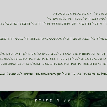
 אותו על ידי שימוש במצע סומסום איכותי.
למניעת צמיחה של עשביה ויצירת ניקוז מים יעיל.
 מדויק ליצירת מראה סופי מהודק ואסתטי. תהליך זה כולל: הדבקת חיבורים בלתי נר
 במשתלת תגל תמצאו גם
אביזרים לדשא סינטטי
באיכות גבוהה, החל מסכיני חיתוך מקצו
דף, הוא חלק מהחזון שלנו להכניס ירוק לכל בית בישראל. טובת הלקוח היא המצפן שלנ
רהיב ביופיו שיגרום לכם לחייך. תומר והצוות ילוו אתכם יד ביד, משלב ההתלבטות על
נו היא אחת: להפוך את המרחב שלכם לירוק, מטופח ומושלם, בדיוק כפי שאתם חולמי
תי? צרו איתנו קשר
כאן
עוד היום לייעוץ אישי והצעת מחיר שתעשה לכם טוב על הלב.
שעות פתיחה