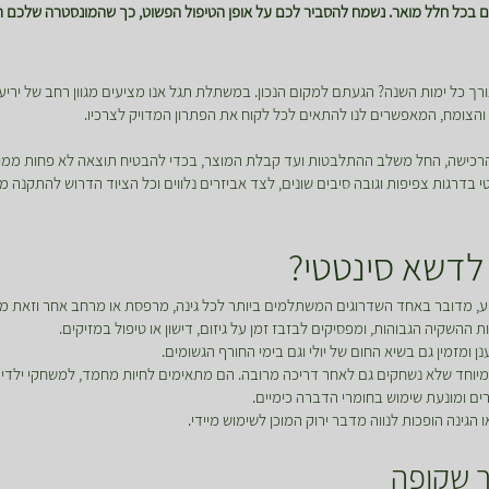
 בכל חלל מואר. נשמח להסביר לכם על אופן הטיפול הפשוט, כך שהמונסטרה שלכם 
ך כל ימות השנה? הגעתם למקום הנכון. במשתלת תגל אנו מציעים מגוון רחב של יריעו
ון והצומח, המאפשרים לנו להתאים לכל לקוח את הפתרון המדויק לצרכיו.
 והרכישה, החל משלב ההתלבטות ועד קבלת המוצר, בכדי להבטיח תוצאה לא פחות ממ
רגות צפיפות וגובה סיבים שונים, לצד אביזרים נלווים וכל הציוד הדרוש להתקנה מקצ
לדשא סינטטי?
 מדובר באחד השדרוגים המשתלמים ביותר לכל גינה, מרפסת או מרחב אחר וזאת מכ
ההשקיה הגבוהות, ומפסיקים לבזבז זמן על גיזום, דישון או טיפול במזיקים.
ומזמין גם בשיא החום של יולי וגם בימי החורף הגשומים.
יוחד שלא נשחקים גם לאחר דריכה מרובה. הם מתאימים לחיות מחמד, למשחקי ילדים
ים ומונעת שימוש בחומרי הדברה כימיים.
ינה הופכות לנווה מדבר ירוק המוכן לשימוש מיידי.
 שקופה