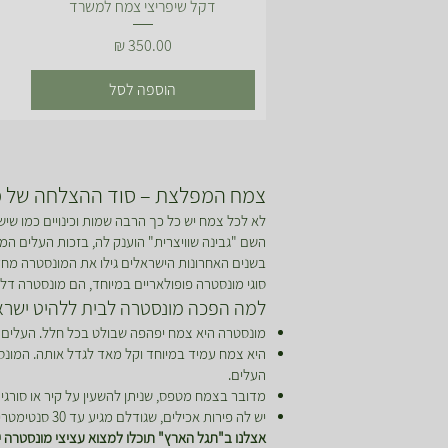
תצוגה מהירה
דקל שיפריצי צמח למשרד
מחיר
הוספה לסל
צמח המפלצת – סוד ההצלחה של מ
לא לכל צמח יש כל כך הרבה שמות וכינויים כמו שיש
השם "גבינה שוויצרית" הוענק לה, בזכות העלים המע
בשנים האחרונות הישראלים גילו את המונסטרה מחדש
סוגי מונסטרה פופולאריים במיוחד, הם מונסטרה דל
למה הפכה מונסטרה לבית ללהיט ישרא
מונסטרה היא צמח יפהפה שבולט בכל חלל. העלים
היא צמח עמיד במיוחד וקל מאד לגדל אותה. המונסט
העלים.
מדובר בצמח מטפס, שניתן להשעין על קיר או סורגים
יש לה פירות אכילים, שגודלם מגיע עד 30 סנטימטרים. יש לוודא שאכן מדובר בצמח הנכון ולאכול את הפרי כשהוא בשל לחלוטין.
אצלנו ב"תגל הארץ" תוכלו למצוא עציצי מונסטרה יפ