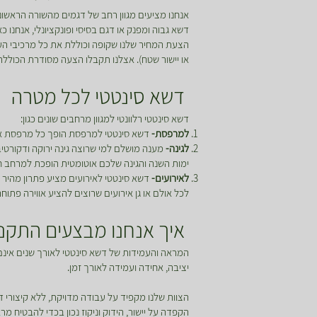
אנחנו מציעים מגוון רחב של דגמים מהשורה הראשונה
דשא גבוה ומפנק או דגם בסיסי ופונקציונלי, אנחנו 
הצעת המחיר שלנו שקופה וכוללת את כל מרכיבי הע
או יישור שטח). אצלנו תקבלו הצעה מסודרת הכוללת
דשא סינטטי לכל מטרה
דשא סינטטי רלוונטי למגוון מרחבים שונים כגון:
למרפסת-
דשא סינטטי למרפסת הופך כל מרפסת אפו
לגינה-
מענה מושלם למי שרוצה גינה ירוקה ודקורטי
ימות השנה והגינה שלכם אוטומטית הופכת למרחב חי
לאירועים-
דשא סינטטי לאירועים מציע פתרון מהיר ו
לכל אולם או גן אירועים שרוצים להציע אווירה פתוח
איך אנחנו מבצעים התקנה
המראה והעמידות של דשא סינטטי לאורך שנים אינם
יציבה, אחידה ועמידה לאורך זמן.
הצוות שלנו מקפיד על עבודה מדויקת, ללא קיצורי 
הקפדה על יישור, הידוק וניקוז נכון בכדי להבטיח מ