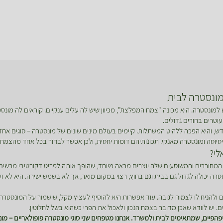
ונסטרה לבית
 למונסטרה. היא מכונה "צמח המפלצת", מכיוון שיש לה עלים ענקיים. קוראים לה מונס
וטרים בחורים גדולים.
, והיא הפכה ללהיט המשתלות. קיימים בעולם מינים שונים של מונסטרה – סוגים אחדי
יסיוסה ומונסטרה מאנקי. תכונותיהם דומות יחסית, ולכן אפשר לבחור בכל אחד מהצמח
לי?
 המח
וררים והמשוסעים שלה יוצרים מראה מיוחד, שהופך אותה לפריט דקורטיבי מרשים.
רה יכולה לגדול גם בבית וגם בחוץ, רצוי במקום מואר, אך לא בשמש ישירה. היא לא ז
 ולהניח לו לצמוח לגובה. עוד אפשרות היא להוסיף לעציץ מקל, שישמור על המונסטרה 
הפיים, שמתאימים לבית ולמשרד. אנחנו מטפחים שני סוגי מונסטרה פופולאריים – מונס