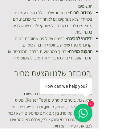
הגשומים.
עמידות ונוחות-
המבחר שלנו כולל דגמים עמידים
במיוחד שלא נשחקים גם לאחר דריכה מרובה. הם
מתאימים לחיות מחמד, למשחקי ילדים שמשלבים
בגינה ועוד.
ידידותי לסביבה-
בחירה אקולוגית שחוסכת במים
יקרים ומונעת שימוש בחומרי הדברה כימיים.
התקנה מהירה-
בתוך כמה שעות בלבד, המרפסת או
הגינה הופכות לנווה מדבר ירוק המוכן לשימוש מיידי.
המבחר שלנו והצעת מחיר
שקופה
How can we help you?
אנחנו מציעים מגוון רחב של דגמים מהשורה
הראשונה, ביניהם:
קיסר טופ (Kaiser Top)
, מטיס
1
(Metis), קאמרון, אפולו, קראון, ודגמים ייעודיים כמו
אקסטרה ומיקס פרו. בין אם אתם מחפשים דשא גבוה
ומפנק או דגם בסיסי ופונקציונלי, אנחנו כאן להתאים
לכם את הפתרון המדויק.
הצעת המחיר שלנו שקופה וכוללת את כל מרכיבי