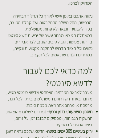
המדויק לצרכיו.
נלווה אתכם באופן אישי לאורך כל תהליך הבחירה
והרכישה, החל משלב ההתלבטות ועד קבלת המוצר,
בכדי להבטיח תוצאה לא פחות ממושלמת.
במשתלה תמצאו מבחר עשיר של יריעות דשא סינטטי
בדרגות צפיפות וגובה סיבים שונים, לצד אביזרים
נלווים וכל הציוד הדרוש להתקנה מקצועית ונקייה,,
במחירים הוגנים שתואמים לכל תקציב.
למה כדאי לכם לעבור
לדשא סינטטי?
מעבר למראה המרהיב והאסתטי שדשא סינטטי מציע,
מדובר באחד השדרוגים המשתלמים ביותר לכל גינה,
מרפסת או מרחב אחר וזאת מכמה סיבות:
חיסכון משמעותי בזמן וכסף-
נפרדים לשלום מהוצאות
ההשקיה הגבוהות, ומפסיקים לבזבז זמן על גיזום,
דישון או טיפול במזיקים.
ירוק בעיניים 365 ימים בשנה-
הדשא שלכם נראה רענן
ומזמין גם בשיא החום של יולי וגם בימי החורף