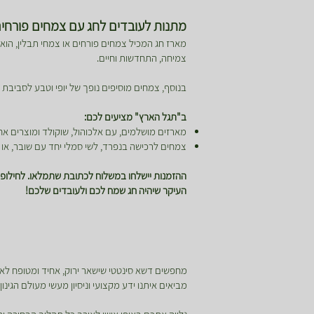
מתנות לעובדים לחג עם צמחים פורחים
מארז חג המכיל צמחים פורחים או צמחי תבלין, הוא
צמיחה, התחדשות וחיים.
בנוסף, צמחים מוסיפים נופך של יופי וטבע לסביבת 
ב"תגל הארץ" מציעים לכם:
מארזים מושלמים, עם אלכוהול, שוקולד ומוצרים אח
צמחים לרכישה בנפרד, לשי סמלי יחד עם שובר, א
ההזמנות יישלחו במשלוח לכתובת שתמלאו. לחילופין
העיקר שיהיה חג שמח לכם ולעובדים שלכם!
מחפשים דשא סינטטי שישאר ירוק, אחיד ומטופח לאור
מביאים איתנו ידע מקצועי וניסיון מעשי מעולם הגינ