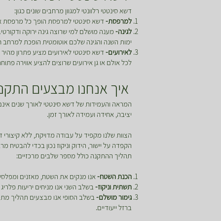
דשא סינטטי רלוונטי למגוון מרחבים שונים כגון:
למרפסת-
דשא סינטטי למרפסת הופך כל מרפסת אפו
לגינה-
מענה מושלם למי שרוצה גינה ירוקה ודקורטי
ימות השנה והגינה שלכם אוטומטית הופכת למרחב חי
לאירועים-
דשא סינטטי לאירועים מציע פתרון מהיר ו
לכל אולם או גן אירועים שרוצים להציע אווירה פתוח
איך אנחנו מבצעים התקנה
המראה והעמידות של דשא סינטטי לאורך שנים אינם
יציבה, אחידה ועמידה לאורך זמן.
הצוות שלנו מקפיד על עבודה מדויקת, ללא קיצורי 
הקפדה על יישור, הידוק וניקוז נכון בכדי להבטיח מ
תהליך ההתקנה כולל מספר שלבים מרכזיים:
הכנת השטח-
אנו מנקים את השטח, מאזנים ומפלסים
תשתית וניקוז-
בשלב השני אנו מניחים יריעות פלריג 
גימור מושלם-
בשלב הסופי אנו מבצעים תהליך מתיחה
ברזל ייעודיים.