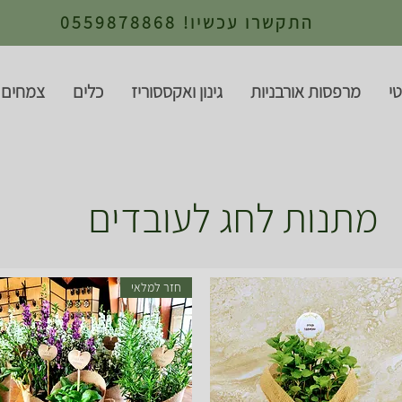
התקשרו עכשיו! 0559878868
י
מרפסות אורבניות
גינון ואקססוריז
כלים
צמחים 
מתנות לחג לעובדים
חזר למלאי