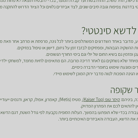
 והרכישה, החל משלב ההתלבטות ועד קבלת המוצר, בכדי להבטיח תוצאה לא פחות ממ
רגות צפיפות וגובה סיבים שונים, לצד אביזרים נלווים וכל הציוד הדרוש להתקנה מקצ
לדשא סינטטי?
 מדובר באחד השדרוגים המשתלמים ביותר לכל גינה, מרפסת או מרחב אחר וזאת מכ
ההשקיה הגבוהות, ומפסיקים לבזבז זמן על גיזום, דישון או טיפול במזיקים.
ומזמין גם בשיא החום של יולי וגם בימי החורף הגשומים.
יוחד שלא נשחקים גם לאחר דריכה מרובה. הם מתאימים לחיות מחמד, למשחקי ילדים
ים ומונעת שימוש בחומרי הדברה כימיים.
ינה הופכות לנווה מדבר ירוק המוכן לשימוש מיידי.
 שקופה
, ביניהם:
קיסר טופ (Kaiser Top)
, מטיס (Metis), קאמרון, אפולו, קראון, ודג
כאן להתאים לכם את הפתרון המדויק.
בודה בכדי שלא תופתעו בהמשך. העלות הסופית נקבעת לפי גודל השטח, דגם הדשא ה
 את הדשא, העבודה והאביזרים האיכותיים ביותר.