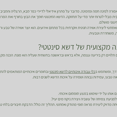
רה לפינה חמה ומזמינה. מדובר על פתרון אידיאלי לדיירי כפר סבא, הרצליה והסבי
בית מבלי לטרוח יותר מדי על תחזוקה. הדשא הסינטטי חוסך את הבוץ בחורף ואת המראה
צוני מושלם.
אסתטי ליצירת אווירה חגיגית ויוקרתית בכל מתחם אירועים. הוא יוצר אווירה של טבע 
ה, משוחררת וטבעית.
 מקצועית של דשא סינטטי?
 תלויים רק ביריעה עצמה, אלא בראש ובראשונה בתשתית שעליה הוא מונח. הכנה מק
דרך, ומשתמש ב
כלי עבודה איכותיים לדשא סינטטי
ובחומרים איכותיים המותאמים להת
ראה טבעי, עמידות גבוהה ושמירה על איכות הדשא לשנים רבות.
 אותו על ידי שימוש במצע סומסום איכותי.
למניעת צמיחה של עשביה ויצירת ניקוז מים יעיל.
 מדויק ליצירת מראה סופי מהודק ואסתטי. תהליך זה כולל: הדבקת חיבורים בלתי נר