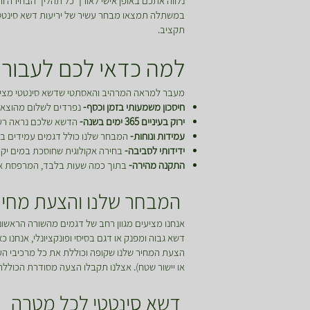
נלווה אתכם באופן אישי לאורך כל תהליך הבחירה
במשתלה תמצאו מבחר עשיר של יריעות דשא סינטטי בד
תקציב.
למה כדאי לכם לעבור 
מעבר למראה המרהיב והאסתטי שדשא סינטטי מציע,
חיסכון משמעותי בזמן וכסף-
נפרדים לשלום מהוצאות 
ירוק בעיניים 365 ימים בשנה-
הדשא שלכם נראה רענן 
עמידות ונוחות-
המבחר שלנו כולל דגמים עמידים במ
ידידותי לסביבה-
בחירה אקולוגית שחוסכת במים יקר
התקנה מהירה-
בתוך כמה שעות בלבד, המרפסת או הג
המבחר שלנו והצעת מחיר
אנחנו מציעים מגוון רחב של דגמים מהשורה הראשונה
דשא גבוה ומפנק או דגם בסיסי ופונקציונלי, אנחנו 
הצעת המחיר שלנו שקופה וכוללת את כל מרכיבי הע
או יישור שטח). אצלנו תקבלו הצעה מסודרת הכוללת
דשא סינטטי לכל מטרה