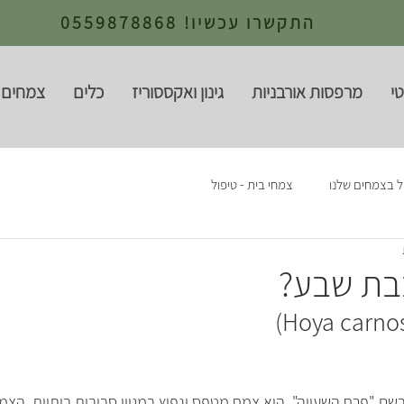
התקשרו עכשיו! 0559878868
י
מרפסות אורבניות
גינון ואקססוריז
כלים
צמחים 
ל בצמחים שלנו
צמחי בית - טיפול
בת שבע?
שם "פרח השעווה", היא צמח מטפס ונפוץ במגוון סביבות ביתיות. הצמח