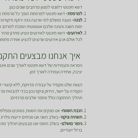
דשא סינטטי רלוונטי למגוון מרחבים שונים כגון:
למרפסת-
דשא סינטטי למרפסת הופך כל מרפסת אפו
לגינה-
מענה מושלם למי שרוצה גינה ירוקה ודקורטי
ימות השנה והגינה שלכם אוטומטית הופכת למרחב חי
לאירועים-
דשא סינטטי לאירועים מציע פתרון מהיר ו
לכל אולם או גן אירועים שרוצים להציע אווירה פתוח
איך אנחנו מבצעים התקנה
המראה והעמידות של דשא סינטטי לאורך שנים אינם
יציבה, אחידה ועמידה לאורך זמן.
הצוות שלנו מקפיד על עבודה מדויקת, ללא קיצורי 
הקפדה על יישור, הידוק וניקוז נכון בכדי להבטיח מ
תהליך ההתקנה כולל מספר שלבים מרכזיים:
הכנת השטח-
אנו מנקים את השטח, מאזנים ומפלסים
תשתית וניקוז-
בשלב השני אנו מניחים יריעות פלריג 
גימור מושלם-
בשלב הסופי אנו מבצעים תהליך מתיחה
ברזל ייעודיים.