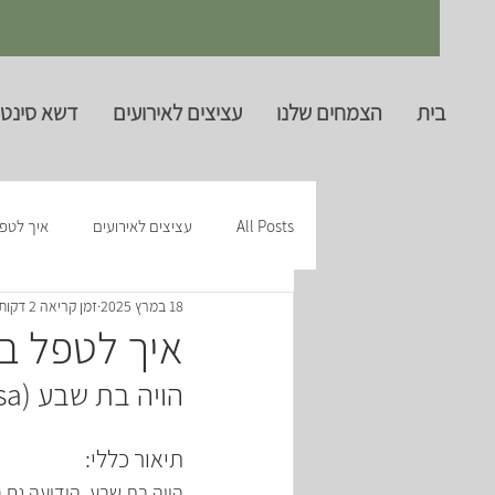
בית
הצמחים שלנו
עציצים לאירועים
דשא סינטט
All Posts
עציצים לאירועים
איך לטפ
18 במרץ 2025
זמן קריאה 2 דקות
איך לטפל ב
הויה בת שבע (Hoya carnosa)
תיאור כללי:
הויה בת שבע, הידועה גם ב