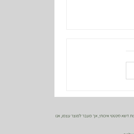
פל בציפור גן עדן ניקולאי?
ת דשא סינטטי איכותי, אך מעבר למוצר עצמו, אנו