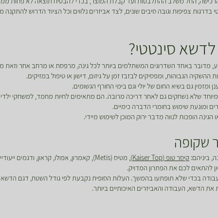
 והרכישה, החל משלב ההתלבטות ועד קבלת המוצר, בכדי להבטיח תוצאה לא פחות ממ
רגות צפיפות וגובה סיבים שונים, לצד אביזרים נלווים וכל הציוד הדרוש להתקנה מקצ
לדשא סינטטי?
 מדובר באחד השדרוגים המשתלמים ביותר לכל גינה, מרפסת או מרחב אחר וזאת מכ
ההשקיה הגבוהות, ומפסיקים לבזבז זמן על גיזום, דישון או טיפול במזיקים.
ומזמין גם בשיא החום של יולי וגם בימי החורף הגשומים.
יוחד שלא נשחקים גם לאחר דריכה מרובה. הם מתאימים לחיות מחמד, למשחקי ילדים
ים ומונעת שימוש בחומרי הדברה כימיים.
ינה הופכות לנווה מדבר ירוק המוכן לשימוש מיידי.
 שקופה
, ביניהם:
קיסר טופ (Kaiser Top)
, מטיס (Metis), קאמרון, אפולו, קראון, ודג
כאן להתאים לכם את הפתרון המדויק.
בודה בכדי שלא תופתעו בהמשך. העלות הסופית נקבעת לפי גודל השטח, דגם הדשא ה
 את הדשא, העבודה והאביזרים האיכותיים ביותר.