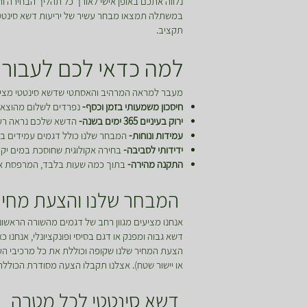
נלווה אתכם באופן אישי לאורך כל תהליך הבחירה
במשתלה תמצאו מבחר עשיר של יריעות דשא סינטטי בד
תקציב.
למה כדאי לכם לעבור 
מעבר למראה המרהיב והאסתטי שדשא סינטטי מציע,
חיסכון משמעותי בזמן וכסף-
נפרדים לשלום מהוצאות 
ירוק בעיניים 365 ימים בשנה-
הדשא שלכם נראה רענן 
עמידות ונוחות-
המבחר שלנו כולל דגמים עמידים במ
ידידותי לסביבה-
בחירה אקולוגית שחוסכת במים יקר
התקנה מהירה-
בתוך כמה שעות בלבד, המרפסת או הג
המבחר שלנו והצעת מחיר
אנחנו מציעים מגוון רחב של דגמים מהשורה הראשונה
דשא גבוה ומפנק או דגם בסיסי ופונקציונלי, אנחנו 
הצעת המחיר שלנו שקופה וכוללת את כל מרכיבי הע
או יישור שטח). אצלנו תקבלו הצעה מסודרת הכוללת
דשא סינטטי לכל מטרה