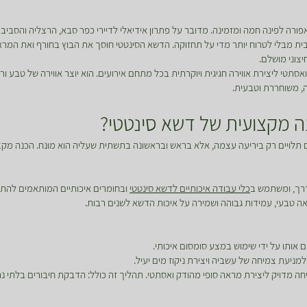
רה לפינה חמה ומזמינה. מדובר על פתרון אידיאלי לדיירי כפר סבא, הרצליה והסבי
בית מבלי לטרוח יותר מדי על תחזוקה. הדשא הסינטטי חוסך את הבוץ בחורף ואת המראה
צוני מושלם.
אסתטי ליצירת אווירה חגיגית ויוקרתית בכל מתחם אירועים. הוא יוצר אווירה של טבע 
ה, משוחררת וטבעית.
 מקצועית של דשא סינטטי?
 תלויים רק ביריעה עצמה, אלא בראש ובראשונה בתשתית שעליה הוא מונח. הכנה מק
דרך, ומשתמש ב
כלי עבודה איכותיים לדשא סינטטי
ובחומרים איכותיים המותאמים להת
ראה טבעי, עמידות גבוהה ושמירה על איכות הדשא לשנים רבות.
 אותו על ידי שימוש במצע סומסום איכותי.
למניעת צמיחה של עשביה ויצירת ניקוז מים יעיל.
 מדויק ליצירת מראה סופי מהודק ואסתטי. תהליך זה כולל: הדבקת חיבורים בלתי נר