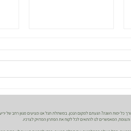
איך לטפל בשרך בוסטון?
איך לט
ך כל ימות השנה? הגעתם למקום הנכון. במשתלת תגל אנו מציעים מגוון רחב של יריעו
ון והצומח, המאפשרים לנו להתאים לכל לקוח את הפתרון המדויק לצרכיו.