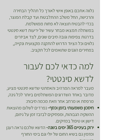
נלווה אתכם באופן אישי לאורך כל תהליך הבחירה
והרכישה, החל משלב ההתלבטות ועד קבלת המוצר,
בכדי להבטיח תוצאה לא פחות ממושלמת.
במשתלה תמצאו מבחר עשיר של יריעות דשא סינטטי
בדרגות צפיפות וגובה סיבים שונים, לצד אביזרים
נלווים וכל הציוד הדרוש להתקנה מקצועית ונקייה,,
במחירים הוגנים שתואמים לכל תקציב.
למה כדאי לכם לעבור
לדשא סינטטי?
מעבר למראה המרהיב והאסתטי שדשא סינטטי מציע,
מדובר באחד השדרוגים המשתלמים ביותר לכל גינה,
מרפסת או מרחב אחר וזאת מכמה סיבות:
חיסכון משמעותי בזמן וכסף-
נפרדים לשלום מהוצאות
ההשקיה הגבוהות, ומפסיקים לבזבז זמן על גיזום,
דישון או טיפול במזיקים.
ירוק בעיניים 365 ימים בשנה-
הדשא שלכם נראה רענן
ומזמין גם בשיא החום של יולי וגם בימי החורף