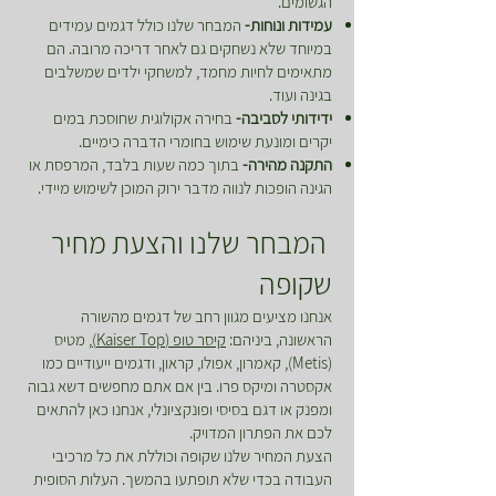
הגשומים.
עמידות ונוחות-
המבחר שלנו כולל דגמים עמידים
במיוחד שלא נשחקים גם לאחר דריכה מרובה. הם
מתאימים לחיות מחמד, למשחקי ילדים שמשלבים
בגינה ועוד.
ידידותי לסביבה-
בחירה אקולוגית שחוסכת במים
יקרים ומונעת שימוש בחומרי הדברה כימיים.
התקנה מהירה-
בתוך כמה שעות בלבד, המרפסת או
הגינה הופכות לנווה מדבר ירוק המוכן לשימוש מיידי.
המבחר שלנו והצעת מחיר
שקופה
אנחנו מציעים מגוון רחב של דגמים מהשורה
הראשונה, ביניהם:
קיסר טופ (Kaiser Top)
, מטיס
(Metis), קאמרון, אפולו, קראון, ודגמים ייעודיים כמו
אקסטרה ומיקס פרו. בין אם אתם מחפשים דשא גבוה
ומפנק או דגם בסיסי ופונקציונלי, אנחנו כאן להתאים
לכם את הפתרון המדויק.
הצעת המחיר שלנו שקופה וכוללת את כל מרכיבי
העבודה בכדי שלא תופתעו בהמשך. העלות הסופית