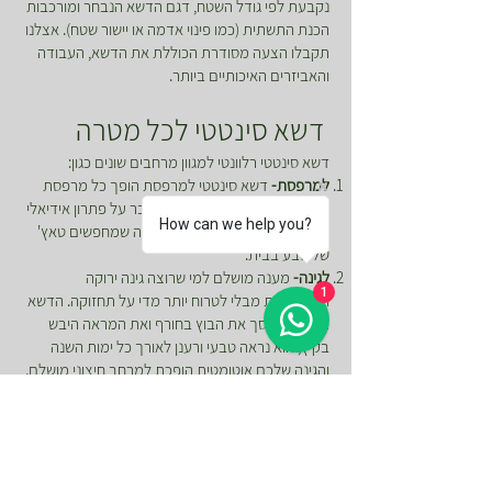
נקבעת לפי גודל השטח, דגם הדשא הנבחר ומורכבות
הכנת התשתית (כמו פינוי אדמה או יישור שטח). אצלנו
תקבלו הצעה מסודרת הכוללת את הדשא, העבודה
והאביזרים האיכותיים ביותר.
דשא סינטטי לכל מטרה
דשא סינטטי רלוונטי למגוון מרחבים שונים כגון:
למרפסת-
דשא סינטטי למרפסת הופך כל מרפסת
אפורה לפינה חמה ומזמינה. מדובר על פתרון אידיאלי
How can we help you?
לדיירי כפר סבא, הרצליה והסביבה שמחפשים טאץ'
של טבע בבית.
לגינה-
מענה מושלם למי שרוצה גינה ירוקה
1
ודקורטיבית מבלי לטרוח יותר מדי על תחזוקה. הדשא
הסינטטי חוסך את הבוץ בחורף ואת המראה היבש
בקיץ, הוא נראה טבעי ורענן לאורך כל ימות השנה
והגינה שלכם אוטומטית הופכת למרחב חיצוני מושלם.
לאירועים-
דשא סינטטי לאירועים מציע פתרון מהיר
ואסתטי ליצירת אווירה חגיגית ויוקרתית בכל מתחם
אירועים. הוא יוצר אווירה של טבע ורעננות ומייחד את
העיצוב של המקום. מתאים מאוד לכל אולם או גן
אירועים שרוצים להציע אווירה פתוחה, משוחררת