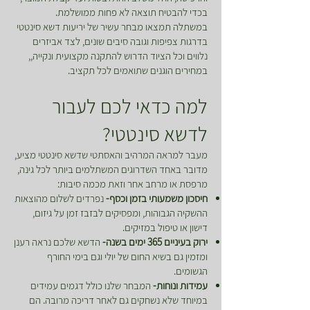
בכדי להבטיח תוצאה לא פחות ממושלמת.
במשתלה תמצאו מבחר עשיר של יריעות דשא סינטטי
בדרגות צפיפות וגובה סיבים שונים, לצד אביזרים
נלווים וכל הציוד הדרוש להתקנה מקצועית ונקייה,,
במחירים הוגנים שתואמים לכל תקציב.
למה כדאי לכם לעבור
לדשא סינטטי?
מעבר למראה המרהיב והאסתטי שדשא סינטטי מציע,
מדובר באחד השדרוגים המשתלמים ביותר לכל גינה,
מרפסת או מרחב אחר וזאת מכמה סיבות:
חיסכון משמעותי בזמן וכסף-
נפרדים לשלום מהוצאות
ההשקיה הגבוהות, ומפסיקים לבזבז זמן על גיזום,
דישון או טיפול במזיקים.
ירוק בעיניים 365 ימים בשנה-
הדשא שלכם נראה רענן
ומזמין גם בשיא החום של יולי וגם בימי החורף
הגשומים.
עמידות ונוחות-
המבחר שלנו כולל דגמים עמידים
במיוחד שלא נשחקים גם לאחר דריכה מרובה. הם