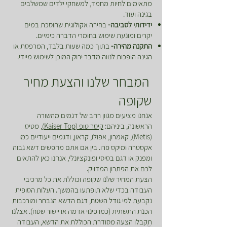
מתאימים לחיות מחמד, למשחקי ילדים שמשלבים
בגינה ועוד.
ידידותי לסביבה-
בחירה אקולוגית שחוסכת במים
יקרים ומונעת שימוש בחומרי הדברה כימיים.
התקנה מהירה-
בתוך כמה שעות בלבד, המרפסת או
הגינה הופכות לנווה מדבר ירוק המוכן לשימוש מיידי.
המבחר שלנו והצעת מחיר
שקופה
אנחנו מציעים מגוון רחב של דגמים מהשורה
הראשונה, ביניהם:
קיסר טופ (Kaiser Top)
, מטיס
(Metis), קאמרון, אפולו, קראון, ודגמים ייעודיים כמו
אקסטרה ומיקס פרו. בין אם אתם מחפשים דשא גבוה
ומפנק או דגם בסיסי ופונקציונלי, אנחנו כאן להתאים
לכם את הפתרון המדויק.
הצעת המחיר שלנו שקופה וכוללת את כל מרכיבי
העבודה בכדי שלא תופתעו בהמשך. העלות הסופית
נקבעת לפי גודל השטח, דגם הדשא הנבחר ומורכבות
הכנת התשתית (כמו פינוי אדמה או יישור שטח). אצלנו
תקבלו הצעה מסודרת הכוללת את הדשא, העבודה