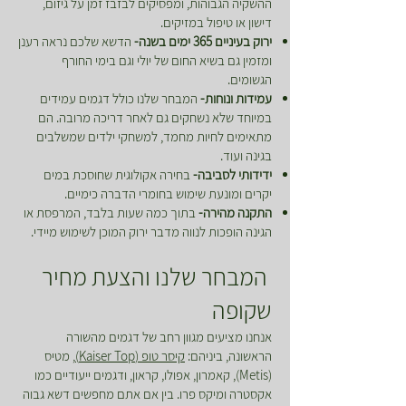
ההשקיה הגבוהות, ומפסיקים לבזבז זמן על גיזום,
דישון או טיפול במזיקים.
ירוק בעיניים 365 ימים בשנה-
הדשא שלכם נראה רענן
ומזמין גם בשיא החום של יולי וגם בימי החורף
הגשומים.
עמידות ונוחות-
המבחר שלנו כולל דגמים עמידים
במיוחד שלא נשחקים גם לאחר דריכה מרובה. הם
מתאימים לחיות מחמד, למשחקי ילדים שמשלבים
בגינה ועוד.
ידידותי לסביבה-
בחירה אקולוגית שחוסכת במים
יקרים ומונעת שימוש בחומרי הדברה כימיים.
התקנה מהירה-
בתוך כמה שעות בלבד, המרפסת או
הגינה הופכות לנווה מדבר ירוק המוכן לשימוש מיידי.
המבחר שלנו והצעת מחיר
שקופה
אנחנו מציעים מגוון רחב של דגמים מהשורה
הראשונה, ביניהם:
קיסר טופ (Kaiser Top)
, מטיס
(Metis), קאמרון, אפולו, קראון, ודגמים ייעודיים כמו
אקסטרה ומיקס פרו. בין אם אתם מחפשים דשא גבוה