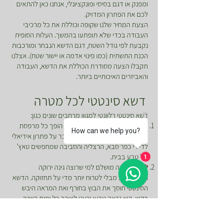
ומפנק או דגם בסיסי ופונקציונלי, אנחנו כאן להתאים
לכם את הפתרון המדויק.
הצעת המחיר שלנו שקופה וכוללת את כל מרכיבי
העבודה בכדי שלא תופתעו בהמשך. העלות הסופית
נקבעת לפי גודל השטח, דגם הדשא הנבחר ומורכבות
הכנת התשתית (כמו פינוי אדמה או יישור שטח). אצלנו
תקבלו הצעה מסודרת הכוללת את הדשא, העבודה
והאביזרים האיכותיים ביותר.
דשא סינטטי לכל מטרה
דשא סינטטי רלוונטי למגוון מרחבים שונים כגון:
למרפסת-
דשא סינטטי למרפסת הופך כל מרפסת
How can we help you?
אפורה לפינה חמה ומזמינה. מדובר על פתרון אידיאלי
לדיירי כפר סבא, הרצליה והסביבה שמחפשים טאץ'
של טבע בבית.
1
לגינה-
מענה מושלם למי שרוצה גינה ירוקה
ודקורטיבית מבלי לטרוח יותר מדי על תחזוקה. הדשא
הסינטטי חוסך את הבוץ בחורף ואת המראה היבש
בקיץ, הוא נראה טבעי ורענן לאורך כל ימות השנה
והגינה שלכם אוטומטית הופכת למרחב חיצוני מושלם.
לאירועים-
דשא סינטטי לאירועים מציע פתרון מהיר