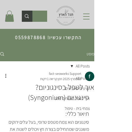
התקשרו עכשיו!
0559878868
פוסט
All Posts
fact-seoworks Support
All Posts
18 במרץ 2025
זמן קריאה 1 דקות
איך לטפל בסינגוניום?
עציצים לאירועים
סינגוניום (Syngonium)
איך לטפל בצמחים שלנו
צמחי בית - טיפול
תיאור כללי:
סינגוניום הוא צמח מטפס טרופי, בעל עלים ירוקים 
משוננים שמתחילים בצורת חץ ויכולים לשנות את 