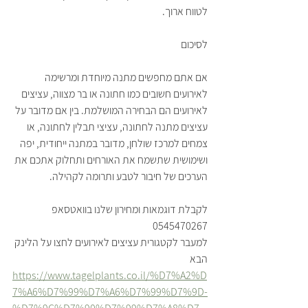
לטווח ארוך.
לסיכום
אם אתם מחפשים מתנה מיוחדת ומרשימה 
לאירועים חשובים כמו חתונה או בר מצווה, עציצים 
לאירועים הם הבחירה המושלמת. בין אם מדובר על 
עציצים מתנה לחתונה, עציצי תבלין לחתונה, או 
צמחים למרכז שולחן, מדובר במתנה ייחודית, יפה 
ושימושית שתשמח את האורחים ותחלוק אתכם את 
הערכים של חיבור לטבע ותרומה לקהילה.
לקבלת דוגמאות ומחירון שלנו בוואטסאפ 
0545470267 
למעבר לקטגורית עציצים לאירועים לחצו על הלינק 
הבא
https://www.tagelplants.co.il/%D7%A2%D
7%A6%D7%99%D7%A6%D7%99%D7%9D-