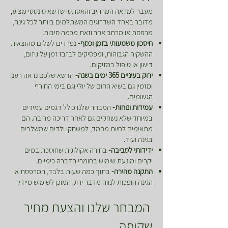
מעבר למראה המרהיב והאסתטי שדשא סינטטי מציע,
מדובר באחד השדרוגים המשתלמים ביותר לכל גינה,
מרפסת או מרחב אחר וזאת מכמה סיבות:
חיסכון משמעותי בזמן וכסף-
נפרדים לשלום מהוצאות
ההשקיה הגבוהות, ומפסיקים לבזבז זמן על גיזום,
דישון או טיפול במזיקים.
ירוק בעיניים 365 ימים בשנה-
הדשא שלכם נראה רענן
ומזמין גם בשיא החום של יולי וגם בימי החורף
הגשומים.
עמידות ונוחות-
המבחר שלנו כולל דגמים עמידים
במיוחד שלא נשחקים גם לאחר דריכה מרובה. הם
מתאימים לחיות מחמד, למשחקי ילדים שמשלבים
בגינה ועוד.
ידידותי לסביבה-
בחירה אקולוגית שחוסכת במים
יקרים ומונעת שימוש בחומרי הדברה כימיים.
התקנה מהירה-
בתוך כמה שעות בלבד, המרפסת או
הגינה הופכות לנווה מדבר ירוק המוכן לשימוש מיידי.
המבחר שלנו והצעת מחיר
שקופה