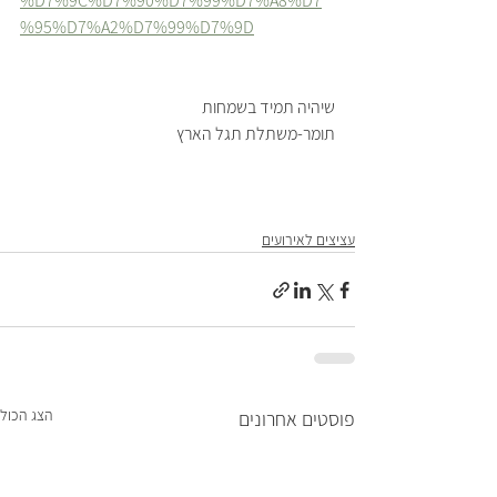
%D7%9C%D7%90%D7%99%D7%A8%D7
%95%D7%A2%D7%99%D7%9D
שיהיה תמיד בשמחות
תומר-משתלת תגל הארץ 
עציצים לאירועים
הצג הכול
פוסטים אחרונים