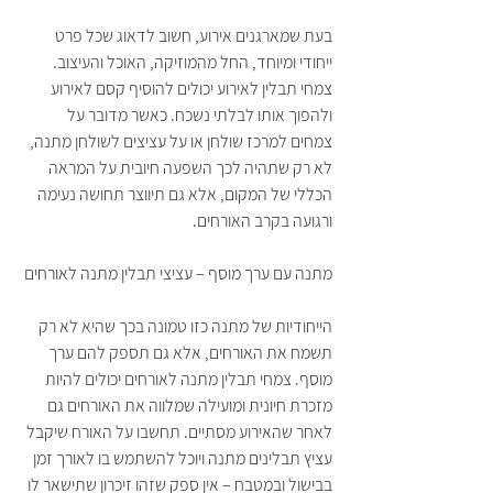
בעת שמארגנים אירוע, חשוב לדאוג שכל פרט 
ייחודי ומיוחד, החל מהמוזיקה, האוכל והעיצוב. 
צמחי תבלין לאירוע יכולים להוסיף קסם לאירוע 
ולהפוך אותו לבלתי נשכח. כאשר מדובר על 
צמחים למרכז שולחן או על עציצים לשולחן מתנה, 
לא רק שתהיה לכך השפעה חיובית על המראה 
הכללי של המקום, אלא גם תיווצר תחושה נעימה 
ורגועה בקרב האורחים.
מתנה עם ערך מוסף – עציצי תבלין מתנה לאורחים
הייחודיות של מתנה כזו טמונה בכך שהיא לא רק 
תשמח את האורחים, אלא גם תספק להם ערך 
מוסף. צמחי תבלין מתנה לאורחים יכולים להיות 
מזכרת חיונית ומועילה שמלווה את האורחים גם 
לאחר שהאירוע מסתיים. תחשבו על האורח שיקבל 
עציץ תבלינים מתנה ויוכל להשתמש בו לאורך זמן 
בבישול ובמטבח – אין ספק שזהו זיכרון שתישאר לו 