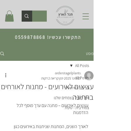
התקשרו עכשיו!
0559878868
פוסט
All Posts
orderstagelplants
All Posts
15 בינו׳ 2025
זמן קריאה 2 דקות
עציצים לאירועים - מתנות לאורחים
עציצים לאירועים
בחתונה
איך לטפל בצמחים שלנו
עציצים לאירועים – מתנה עם ערך מוסף לכל 
צמחי בית - טיפול
הזדמנות
לאורך השנים, המתנות שניתנות באירועים כגון 