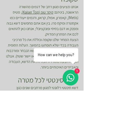
אנחנו מציעים מגוון רחב של דגמים מהשורה
הראשונה, ביניהם:
קיסר טופ (Kaiser Top)
, מטיס
(Metis), קאמרון, אפולו, קראון, ודגמים ייעודיים כמו
אקסטרה ומיקס פרו. בין אם אתם מחפשים דשא גבוה
ומפנק או דגם בסיסי ופונקציונלי, אנחנו כאן להתאים
לכם את הפתרון המדויק.
הצעת המחיר שלנו שקופה וכוללת את כל מרכיבי
העבודה בכדי שלא תופתעו בהמשך. העלות הסופית
נקבעת לפי גודל השטח, דגם הדשא הנבחר ומורכבות
How can we help you?
הכנת התשתית (כמו פינוי אדמה או יישור שטח). אצלנו
תקבלו הצעה מסודרת הכוללת את הדשא, העבודה
והאביזרים האיכותיים ביותר.
1
דשא סינטטי לכל מטרה
דשא סינטטי רלוונטי למגוון מרחבים שונים כגון:
למרפסת-
דשא סינטטי למרפסת הופך כל מרפסת
אפורה לפינה חמה ומזמינה. מדובר על פתרון אידיאלי
לדיירי כפר סבא, הרצליה והסביבה שמחפשים טאץ'
של טבע בבית.
לגינה-
מענה מושלם למי שרוצה גינה ירוקה