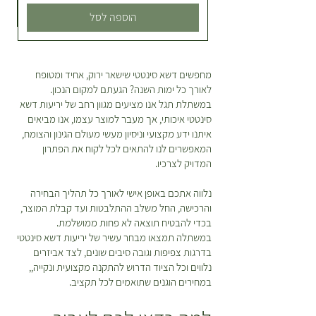
המשלוח שלך לגבי צפי לטווח שעות
6
הוספה לסל
0
מצומצם להגעה אליך :) מהי מדיניות
.
ההחזרות? הצמח שהזמנתם לא
0
0
מתאים לכם? הייתם רוצים להחליף או
מחפשים דשא סינטטי שישאר ירוק, אחיד ומטופח
להחזיר? אין שום בעיה! כל מוצר
לאורך כל ימות השנה? הגעתם למקום הנכון.
₪
שקיבלתם מאיתנו ניתן להחזרה או
ל
במשתלת תגל אנו מציעים מגוון רחב של יריעות דשא
החלפה כל עוד דווח בטווח של 48
-
סינטטי איכותי, אך מעבר למוצר עצמו, אנו מביאים
1
שעות מקבלת המשלוח. ישנה עלות של
איתנו ידע מקצועי וניסיון מעשי מעולם הגינון והצומח,
מ
30 ש”ח בעבור המשלוח. במידה
ט
המאפשרים לנו להתאים לכל לקוח את הפתרון
ר
המדויק לצרכיו.
ובחרתם להחזיר פריטים תהיה עלות
י
נוספת בעבור חיוב דמי המשלוח
ם
נלווה אתכם באופן אישי לאורך כל תהליך הבחירה
המקוריים ואלו יקוזזו מהזיכוי שמגיע
והרכישה, החל משלב ההתלבטות ועד קבלת המוצר,
לכם. *יש לטפל בצמחים על פי
בכדי להבטיח תוצאה לא פחות ממושלמת.
ההוראות המופיעות על גבי כל צמח
במשתלה תמצאו מבחר עשיר של יריעות דשא סינטטי
בעמוד המוצר עד למועד ביצוע
בדרגות צפיפות וגובה סיבים שונים, לצד אביזרים
ההחזרה\החלפה.
נלווים וכל הציוד הדרוש להתקנה מקצועית ונקייה,,
במחירים הוגנים שתואמים לכל תקציב.