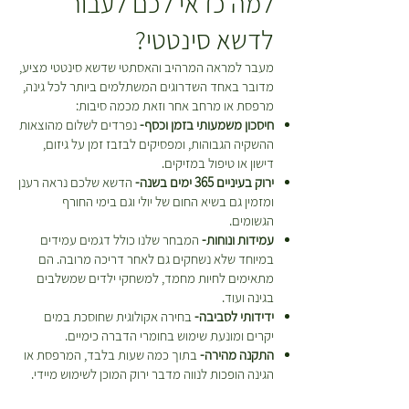
למה כדאי לכם לעבור
לדשא סינטטי?
מעבר למראה המרהיב והאסתטי שדשא סינטטי מציע,
מדובר באחד השדרוגים המשתלמים ביותר לכל גינה,
מרפסת או מרחב אחר וזאת מכמה סיבות:
חיסכון משמעותי בזמן וכסף-
נפרדים לשלום מהוצאות
ההשקיה הגבוהות, ומפסיקים לבזבז זמן על גיזום,
דישון או טיפול במזיקים.
ירוק בעיניים 365 ימים בשנה-
הדשא שלכם נראה רענן
ומזמין גם בשיא החום של יולי וגם בימי החורף
הגשומים.
עמידות ונוחות-
המבחר שלנו כולל דגמים עמידים
במיוחד שלא נשחקים גם לאחר דריכה מרובה. הם
מתאימים לחיות מחמד, למשחקי ילדים שמשלבים
בגינה ועוד.
ידידותי לסביבה-
בחירה אקולוגית שחוסכת במים
יקרים ומונעת שימוש בחומרי הדברה כימיים.
התקנה מהירה-
בתוך כמה שעות בלבד, המרפסת או
הגינה הופכות לנווה מדבר ירוק המוכן לשימוש מיידי.