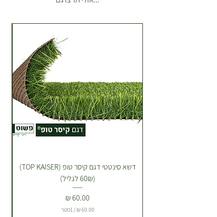
(לא כולל צמחים לאירועים) איזורי
שילוח הזמנות רגילות מנתניה עד
ראשון לציון. מתנות וצמחים לאירועים
כל הארץ מתומכר בנפרד. **משלוחים
של צמחים לאירועים מתומכרים
בהתאם למרחק ע"פ מחירון הובלות
של מובילים חיצוניים עם רכב מסחרי
גדול. לקבלת מחירון הובלות לאירועים
יש ליצור קשר. זמן הגעה עד 7 ימי
עסקים אלא אם סוכם בטלפון אחרת.
בהתאם לתקנון אם הלקוח לא בבית
ההזמנה תחכה מחוץ לדלת. *הובלה
כבדה של שקי תערובת שתילה או
חלוקי נחל בתוספת תשלום הובלה,
דשא סינטטי דגם קיסר טופ (TOP KAISER)
ייצרו עמכם קשר טלפוני לתיאום. ניתן
(60₪ לגליל)
להזמין משלוח ליום אחרי בתיאום
מראש באיזור רעננה כפר סבא. *לא
מחיר
ניתן לתאם שעת הגעה ספציפית של
/
1מטר
השליח! ניתן לברר ערב לפני יום