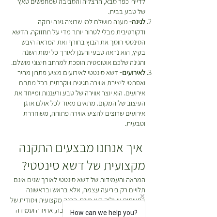
לדיירי כפר סבא, הרצליה והסביבה שמחפשים טאץ'
של טבע בבית.
לגינה-
מענה מושלם למי שרוצה גינה ירוקה
ודקורטיבית מבלי לטרוח יותר מדי על תחזוקה. הדשא
הסינטטי חוסך את הבוץ בחורף ואת המראה היבש
בקיץ, הוא נראה טבעי ורענן לאורך כל ימות השנה
והגינה שלכם אוטומטית הופכת למרחב חיצוני מושלם.
לאירועים-
דשא סינטטי לאירועים מציע פתרון מהיר
ואסתטי ליצירת אווירה חגיגית ויוקרתית בכל מתחם
אירועים. הוא יוצר אווירה של טבע ורעננות ומייחד את
העיצוב של המקום. מתאים מאוד לכל אולם או גן
אירועים שרוצים להציע אווירה פתוחה, משוחררת
וטבעית.
איך אנחנו מבצעים התקנה
מקצועית של דשא סינטטי?
המראה והעמידות של דשא סינטטי לאורך שנים אינם
תלויים רק ביריעה עצמה, אלא בראש ובראשונה
בתשתית שעליה הוא מונח. הכנה מקצועית ויסודית של
הקרקע היא המפתח לתוצאה יציבה, אחידה ועמידה
How can we help you?