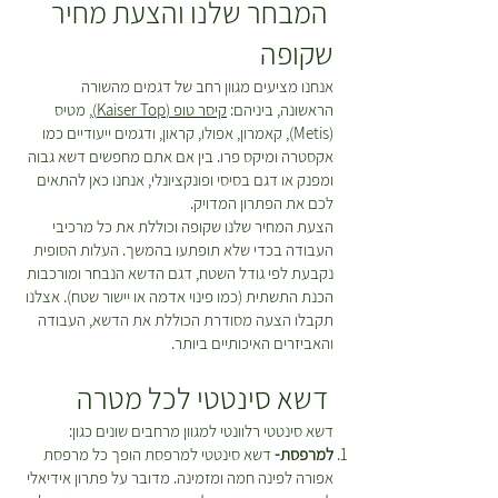
המבחר שלנו והצעת מחיר
שקופה
אנחנו מציעים מגוון רחב של דגמים מהשורה
הראשונה, ביניהם:
קיסר טופ (Kaiser Top)
, מטיס
(Metis), קאמרון, אפולו, קראון, ודגמים ייעודיים כמו
אקסטרה ומיקס פרו. בין אם אתם מחפשים דשא גבוה
ומפנק או דגם בסיסי ופונקציונלי, אנחנו כאן להתאים
לכם את הפתרון המדויק.
הצעת המחיר שלנו שקופה וכוללת את כל מרכיבי
העבודה בכדי שלא תופתעו בהמשך. העלות הסופית
נקבעת לפי גודל השטח, דגם הדשא הנבחר ומורכבות
הכנת התשתית (כמו פינוי אדמה או יישור שטח). אצלנו
תקבלו הצעה מסודרת הכוללת את הדשא, העבודה
והאביזרים האיכותיים ביותר.
דשא סינטטי לכל מטרה
דשא סינטטי רלוונטי למגוון מרחבים שונים כגון:
למרפסת-
דשא סינטטי למרפסת הופך כל מרפסת
אפורה לפינה חמה ומזמינה. מדובר על פתרון אידיאלי