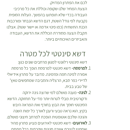
לכם את הפתרון המדויק.
הצעת המחיר שלנו שקופה וכוללת את כל מרכיבי
העבודה בכדי שלא תופתעו בהמשך. העלות הסופית
נקבעת לפי גודל השטח, דגם הדשא הנבחר ומורכבות
הכנת התשתית (כמו פינוי אדמה או יישור שטח). אצלנו
תקבלו הצעה מסודרת הכוללת את הדשא, העבודה
והאביזרים האיכותיים ביותר.
דשא סינטטי לכל מטרה
דשא סינטטי רלוונטי למגוון מרחבים שונים כגון:
למרפסת-
דשא סינטטי למרפסת הופך כל מרפסת
אפורה לפינה חמה ומזמינה. מדובר על פתרון אידיאלי
לדיירי כפר סבא, הרצליה והסביבה שמחפשים טאץ'
של טבע בבית.
לגינה-
מענה מושלם למי שרוצה גינה ירוקה
ודקורטיבית מבלי לטרוח יותר מדי על תחזוקה. הדשא
הסינטטי חוסך את הבוץ בחורף ואת המראה היבש
בקיץ, הוא נראה טבעי ורענן לאורך כל ימות השנה
והגינה שלכם אוטומטית הופכת למרחב חיצוני מושלם.
לאירועים-
דשא סינטטי לאירועים מציע פתרון מהיר
ואסתטי ליצירת אווירה חגיגית ויוקרתית בכל מתחם