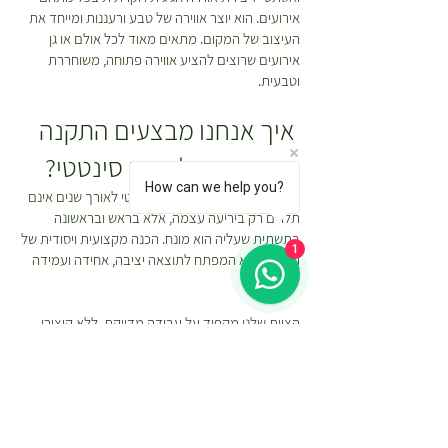
אירועים. הוא יוצר אווירה של טבע ורעננות ומייחד את
העיצוב של המקום. מתאים מאוד לכל אולם או גן
אירועים שרוצים להציע אווירה פתוחה, משוחררת
וטבעית.
איך אנחנו מבצעים התקנה
מקצועית של דשא סינטטי?
How can we help you?
המראה והעמידות של דשא סינטטי לאורך שנים אינם
תלויים רק ביריעה עצמה, אלא בראש ובראשונה
בתשתית שעליה הוא מונח. הכנה מקצועית ויסודית של
1
הקרקע היא המפתח לתוצאה יציבה, אחידה ועמידה
לאורך זמן.
הצוות שלנו מקפיד על עבודה מדויקת, ללא קיצורי
דרך, ומשתמש ב
כלי עבודה איכותיים לדשא סינטטי
ובחומרים איכותיים המותאמים להתקנת דשא סינטטי.
כל שלב בתהליך מתבצע תוך הקפדה על יישור, הידוק
וניקוז נכון בכדי להבטיח מראה טבעי, עמידות גבוהה
ושמירה על איכות הדשא לשנים רבות.