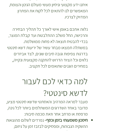
1
שעות מקבלת המשלוח. ישנה עלות של
איתנו ידע מקצועי וניסיון מעשי מעולם הגינון והצומח,
מ
30 ש”ח בעבור המשלוח. במידה
ט
המאפשרים לנו להתאים לכל לקוח את הפתרון
ר
המדויק לצרכיו.
ובחרתם להחזיר פריטים תהיה עלות
י
נוספת בעבור חיוב דמי המשלוח
ם
נלווה אתכם באופן אישי לאורך כל תהליך הבחירה
המקוריים ואלו יקוזזו מהזיכוי שמגיע
והרכישה, החל משלב ההתלבטות ועד קבלת המוצר,
לכם. *יש לטפל בצמחים על פי
בכדי להבטיח תוצאה לא פחות ממושלמת.
ההוראות המופיעות על גבי כל צמח
במשתלה תמצאו מבחר עשיר של יריעות דשא סינטטי
בעמוד המוצר עד למועד ביצוע
בדרגות צפיפות וגובה סיבים שונים, לצד אביזרים
ההחזרה\החלפה.
נלווים וכל הציוד הדרוש להתקנה מקצועית ונקייה,,
במחירים הוגנים שתואמים לכל תקציב.
למה כדאי לכם לעבור
לדשא סינטטי?
מעבר למראה המרהיב והאסתטי שדשא סינטטי מציע,
מדובר באחד השדרוגים המשתלמים ביותר לכל גינה,
מרפסת או מרחב אחר וזאת מכמה סיבות:
חיסכון משמעותי בזמן וכסף-
נפרדים לשלום מהוצאות
ההשקיה הגבוהות, ומפסיקים לבזבז זמן על גיזום,