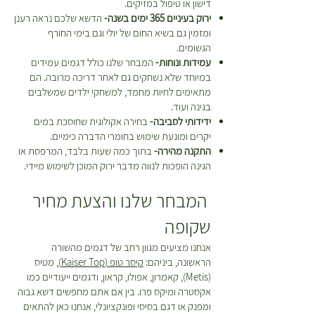
דישון או טיפול במזיקים.
ירוק בעיניים 365 ימים בשנה-
הדשא שלכם נראה רענן
ומזמין גם בשיא החום של יולי וגם בימי החורף
הגשומים.
עמידות ונוחות-
המבחר שלנו כולל דגמים עמידים
במיוחד שלא נשחקים גם לאחר דריכה מרובה. הם
מתאימים לחיות מחמד, למשחקי ילדים שמשלבים
בגינה ועוד.
ידידותי לסביבה-
בחירה אקולוגית שחוסכת במים
יקרים ומונעת שימוש בחומרי הדברה כימיים.
התקנה מהירה-
בתוך כמה שעות בלבד, המרפסת או
הגינה הופכות לנווה מדבר ירוק המוכן לשימוש מיידי.
המבחר שלנו והצעת מחיר
שקופה
אנחנו מציעים מגוון רחב של דגמים מהשורה
הראשונה, ביניהם:
קיסר טופ (Kaiser Top)
, מטיס
(Metis), קאמרון, אפולו, קראון, ודגמים ייעודיים כמו
אקסטרה ומיקס פרו. בין אם אתם מחפשים דשא גבוה
ומפנק או דגם בסיסי ופונקציונלי, אנחנו כאן להתאים