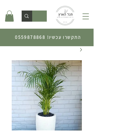
התקשרו עכשיו!
0559878868