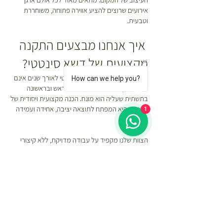
אירועים שרוצים להציע אווירה פתוחה, משוחררת
וטבעית.
איך אנחנו מבצעים התקנה
מקצועית של דשא סינטטי?
המראה והעמידות של דשא סינטטי לאורך שנים אינם
How can we help you?
תלויים רק ביריעה עצמה, אלא בראש ובראשונה
בתשתית שעליה הוא מונח. הכנה מקצועית ויסודית של
הקרקע היא המפתח לתוצאה יציבה, אחידה ועמידה
1
לאורך זמן.
הצוות שלנו מקפיד על עבודה מדויקת, ללא קיצורי
דרך, ומשתמש ב
כלי עבודה איכותיים לדשא סינטטי
ובחומרים איכותיים המותאמים להתקנת דשא סינטטי.
כל שלב בתהליך מתבצע תוך הקפדה על יישור, הידוק
וניקוז נכון בכדי להבטיח מראה טבעי, עמידות גבוהה
ושמירה על איכות הדשא לשנים רבות.
תהליך ההתקנה כולל מספר שלבים מרכזיים: