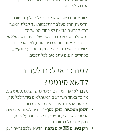
ר
המדויק לצרכיו.
ובחרתם להחזיר פריטים תהיה עלות
י
נוספת בעבור חיוב דמי המשלוח
ם
נלווה אתכם באופן אישי לאורך כל תהליך הבחירה
המקוריים ואלו יקוזזו מהזיכוי שמגיע
והרכישה, החל משלב ההתלבטות ועד קבלת המוצר,
לכם. *יש לטפל בצמחים על פי
בכדי להבטיח תוצאה לא פחות ממושלמת.
ההוראות המופיעות על גבי כל צמח
במשתלה תמצאו מבחר עשיר של יריעות דשא סינטטי
בעמוד המוצר עד למועד ביצוע
בדרגות צפיפות וגובה סיבים שונים, לצד אביזרים
ההחזרה\החלפה.
נלווים וכל הציוד הדרוש להתקנה מקצועית ונקייה,,
במחירים הוגנים שתואמים לכל תקציב.
למה כדאי לכם לעבור
לדשא סינטטי?
מעבר למראה המרהיב והאסתטי שדשא סינטטי מציע,
מדובר באחד השדרוגים המשתלמים ביותר לכל גינה,
מרפסת או מרחב אחר וזאת מכמה סיבות:
חיסכון משמעותי בזמן וכסף-
נפרדים לשלום מהוצאות
ההשקיה הגבוהות, ומפסיקים לבזבז זמן על גיזום,
דישון או טיפול במזיקים.
ירוק בעיניים 365 ימים בשנה-
הדשא שלכם נראה רענן