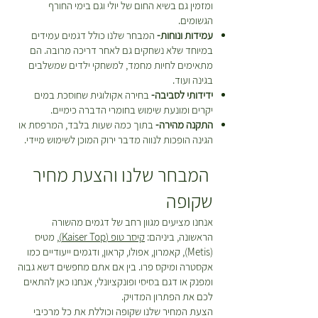
ומזמין גם בשיא החום של יולי וגם בימי החורף
הגשומים.
עמידות ונוחות-
המבחר שלנו כולל דגמים עמידים
במיוחד שלא נשחקים גם לאחר דריכה מרובה. הם
מתאימים לחיות מחמד, למשחקי ילדים שמשלבים
בגינה ועוד.
ידידותי לסביבה-
בחירה אקולוגית שחוסכת במים
יקרים ומונעת שימוש בחומרי הדברה כימיים.
התקנה מהירה-
בתוך כמה שעות בלבד, המרפסת או
הגינה הופכות לנווה מדבר ירוק המוכן לשימוש מיידי.
המבחר שלנו והצעת מחיר
שקופה
אנחנו מציעים מגוון רחב של דגמים מהשורה
הראשונה, ביניהם:
קיסר טופ (Kaiser Top)
, מטיס
(Metis), קאמרון, אפולו, קראון, ודגמים ייעודיים כמו
אקסטרה ומיקס פרו. בין אם אתם מחפשים דשא גבוה
ומפנק או דגם בסיסי ופונקציונלי, אנחנו כאן להתאים
לכם את הפתרון המדויק.
הצעת המחיר שלנו שקופה וכוללת את כל מרכיבי