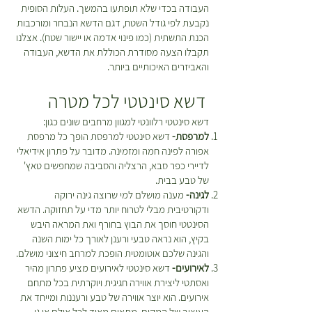
העבודה בכדי שלא תופתעו בהמשך. העלות הסופית
נקבעת לפי גודל השטח, דגם הדשא הנבחר ומורכבות
הכנת התשתית (כמו פינוי אדמה או יישור שטח). אצלנו
תקבלו הצעה מסודרת הכוללת את הדשא, העבודה
והאביזרים האיכותיים ביותר.
דשא סינטטי לכל מטרה
דשא סינטטי רלוונטי למגוון מרחבים שונים כגון:
למרפסת-
דשא סינטטי למרפסת הופך כל מרפסת
אפורה לפינה חמה ומזמינה. מדובר על פתרון אידיאלי
לדיירי כפר סבא, הרצליה והסביבה שמחפשים טאץ'
של טבע בבית.
לגינה-
מענה מושלם למי שרוצה גינה ירוקה
ודקורטיבית מבלי לטרוח יותר מדי על תחזוקה. הדשא
הסינטטי חוסך את הבוץ בחורף ואת המראה היבש
בקיץ, הוא נראה טבעי ורענן לאורך כל ימות השנה
והגינה שלכם אוטומטית הופכת למרחב חיצוני מושלם.
לאירועים-
דשא סינטטי לאירועים מציע פתרון מהיר
ואסתטי ליצירת אווירה חגיגית ויוקרתית בכל מתחם
אירועים. הוא יוצר אווירה של טבע ורעננות ומייחד את
העיצוב של המקום. מתאים מאוד לכל אולם או גן