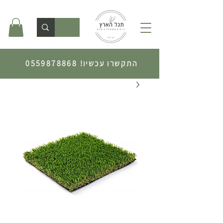
התקשרו עכשיו!
0559878868