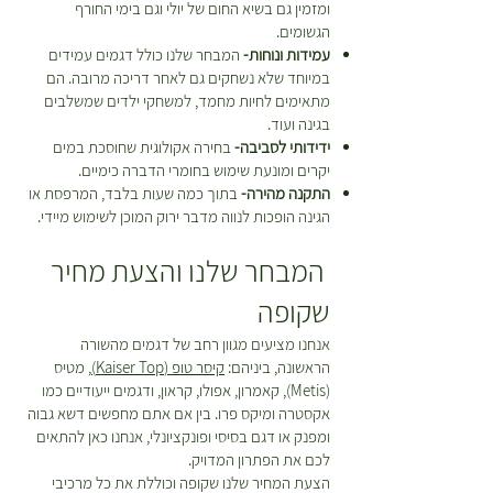
ומזמין גם בשיא החום של יולי וגם בימי החורף
הגשומים.
עמידות ונוחות-
המבחר שלנו כולל דגמים עמידים
במיוחד שלא נשחקים גם לאחר דריכה מרובה. הם
מתאימים לחיות מחמד, למשחקי ילדים שמשלבים
בגינה ועוד.
ידידותי לסביבה-
בחירה אקולוגית שחוסכת במים
יקרים ומונעת שימוש בחומרי הדברה כימיים.
התקנה מהירה-
בתוך כמה שעות בלבד, המרפסת או
הגינה הופכות לנווה מדבר ירוק המוכן לשימוש מיידי.
המבחר שלנו והצעת מחיר
שקופה
אנחנו מציעים מגוון רחב של דגמים מהשורה
הראשונה, ביניהם:
קיסר טופ (Kaiser Top)
, מטיס
(Metis), קאמרון, אפולו, קראון, ודגמים ייעודיים כמו
אקסטרה ומיקס פרו. בין אם אתם מחפשים דשא גבוה
ומפנק או דגם בסיסי ופונקציונלי, אנחנו כאן להתאים
לכם את הפתרון המדויק.
הצעת המחיר שלנו שקופה וכוללת את כל מרכיבי