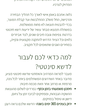
ר
המדויק לצרכיו.
ובחרתם להחזיר פריטים תהיה עלות
י
נוספת בעבור חיוב דמי המשלוח
ם
נלווה אתכם באופן אישי לאורך כל תהליך הבחירה
המקוריים ואלו יקוזזו מהזיכוי שמגיע
והרכישה, החל משלב ההתלבטות ועד קבלת המוצר,
לכם. *יש לטפל בצמחים על פי
בכדי להבטיח תוצאה לא פחות ממושלמת.
ההוראות המופיעות על גבי כל צמח
במשתלה תמצאו מבחר עשיר של יריעות דשא סינטטי
בעמוד המוצר עד למועד ביצוע
בדרגות צפיפות וגובה סיבים שונים, לצד אביזרים
ההחזרה\החלפה.
נלווים וכל הציוד הדרוש להתקנה מקצועית ונקייה,,
במחירים הוגנים שתואמים לכל תקציב.
למה כדאי לכם לעבור
לדשא סינטטי?
מעבר למראה המרהיב והאסתטי שדשא סינטטי מציע,
מדובר באחד השדרוגים המשתלמים ביותר לכל גינה,
מרפסת או מרחב אחר וזאת מכמה סיבות:
חיסכון משמעותי בזמן וכסף-
נפרדים לשלום מהוצאות
ההשקיה הגבוהות, ומפסיקים לבזבז זמן על גיזום,
דישון או טיפול במזיקים.
ירוק בעיניים 365 ימים בשנה-
הדשא שלכם נראה רענן