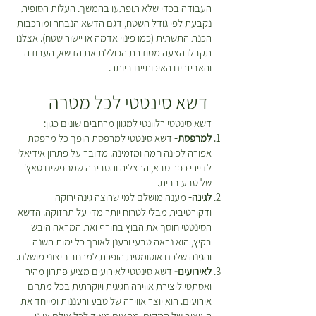
העבודה בכדי שלא תופתעו בהמשך. העלות הסופית
נקבעת לפי גודל השטח, דגם הדשא הנבחר ומורכבות
הכנת התשתית (כמו פינוי אדמה או יישור שטח). אצלנו
תקבלו הצעה מסודרת הכוללת את הדשא, העבודה
והאביזרים האיכותיים ביותר.
דשא סינטטי לכל מטרה
דשא סינטטי רלוונטי למגוון מרחבים שונים כגון:
למרפסת-
דשא סינטטי למרפסת הופך כל מרפסת
אפורה לפינה חמה ומזמינה. מדובר על פתרון אידיאלי
לדיירי כפר סבא, הרצליה והסביבה שמחפשים טאץ'
של טבע בבית.
לגינה-
מענה מושלם למי שרוצה גינה ירוקה
ודקורטיבית מבלי לטרוח יותר מדי על תחזוקה. הדשא
הסינטטי חוסך את הבוץ בחורף ואת המראה היבש
בקיץ, הוא נראה טבעי ורענן לאורך כל ימות השנה
והגינה שלכם אוטומטית הופכת למרחב חיצוני מושלם.
לאירועים-
דשא סינטטי לאירועים מציע פתרון מהיר
ואסתטי ליצירת אווירה חגיגית ויוקרתית בכל מתחם
אירועים. הוא יוצר אווירה של טבע ורעננות ומייחד את
העיצוב של המקום. מתאים מאוד לכל אולם או גן