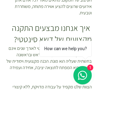
אירועים שרוצים להציע אווירה פתוחה, משוחררת
וטבעית.
איך אנחנו מבצעים התקנה
מקצועית של דשא סינטטי?
המראה והעמידות של דשא סינטטי לאורך שנים אינם
How can we help you?
תלויים רק ביריעה עצמה, אלא בראש ובראשונה
בתשתית שעליה הוא מונח. הכנה מקצועית ויסודית של
הקרקע היא המפתח לתוצאה יציבה, אחידה ועמידה
1
לאורך זמן.
הצוות שלנו מקפיד על עבודה מדויקת, ללא קיצורי
דרך, ומשתמש ב
כלי עבודה איכותיים לדשא סינטטי
ובחומרים איכותיים המותאמים להתקנת דשא סינטטי.
כל שלב בתהליך מתבצע תוך הקפדה על יישור, הידוק
וניקוז נכון בכדי להבטיח מראה טבעי, עמידות גבוהה
ושמירה על איכות הדשא לשנים רבות.
תהליך ההתקנה כולל מספר שלבים מרכזיים: