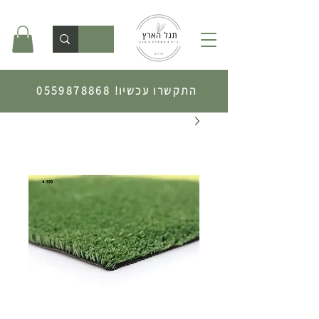
התקשרו עכשיו!
0559878868