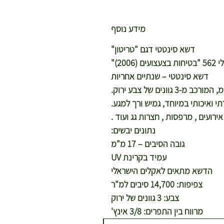
רי שילוח
 לציון.
ארץ
מידע נוסף
ל צמחים
דשא סינטטי דגם "טריטון"
מרחק
2)"
חיצוניים
ירון
דשא סינטטי – שנתיים אחריות
 זמן
אם סוכם
י ואיכותי במיוחד, גמיש ורך למגע.
 אם
ירועים , מרפסות , חצרות גג ועוד .
 מחוץ
נתונים יבשים:
תערובת
גובה הסיבים – 17 מ"מ
תשלום
עמיד בקרינת UV
 לתיאום.
הדשא מתאים לאקלים הישראלי
בתיאום
*לא ניתן
צפיפות: 14,700 סיבים למ"ר
השליח!
צבע: 3 גוונים של ירוק
ח שלך
מרווח בין התפרים: 3/8 אינץ'
להגעה