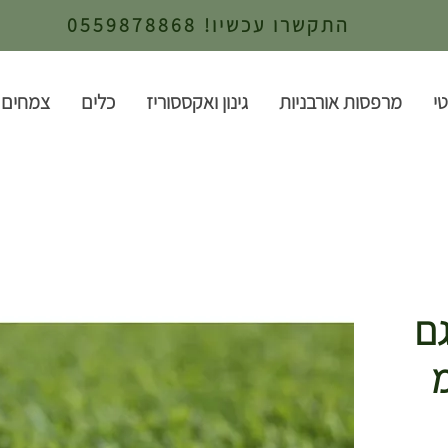
התקשרו עכשיו! 0559878868
י
מרפסות אורבניות
גינון ואקססוריז
כלים
צמחים 
ם