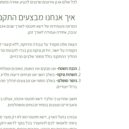
לכל אולם או גן אירועים שרוצים להציע אווירה פתוח
איך אנחנו מבצעים התקנה
המראה והעמידות של דשא סינטטי לאורך שנים אינם
יציבה, אחידה ועמידה לאורך זמן.
הצוות שלנו מקפיד על עבודה מדויקת, ללא קיצורי 
הקפדה על יישור, הידוק וניקוז נכון בכדי להבטיח מ
תהליך ההתקנה כולל מספר שלבים מרכזיים:
הכנת השטח-
אנו מנקים את השטח, מאזנים ומפלסים
תשתית וניקוז-
בשלב השני אנו מניחים יריעות פלריג 
גימור מושלם-
בשלב הסופי אנו מבצעים תהליך מתיחה
ברזל ייעודיים.
חשוב שתדעו כי מלבד דשא סינטטי איכותי, אצלנו
והאביזרים מוצעים במחירים נוחים ומשתלמים.
עבורנו בתגל הארץ, דשא סינטטי הוא לא רק מוצר מ
ביותר ולאפשר לכם להתעורר בכל בוקר לדשא ירוק ומ
אנחנו אוהבים את הטבע, אוהבים אנשים, והמטרה של