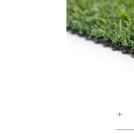
משלוח עולה 35 ש”ח. כולל 1-2 ארגזים.