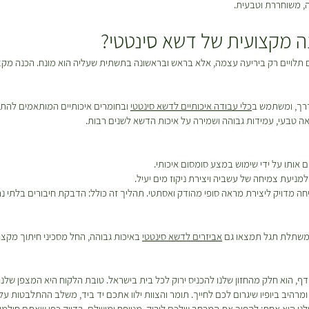
ה, משוחררת וטבעית.
 מקצועית של דשא סינטטי?
 תלויים רק ביריעה עצמה, אלא בראש ובראשונה בתשתית שעליה הוא מונח. הכנה מק
דרך, ומשתמש ב
כלי עבודה איכותיים לדשא סינטטי
ובחומרים איכותיים המותאמים להת
ראה טבעי, עמידות גבוהה ושמירה על איכות הדשא לשנים רבות.
 אותו על ידי שימוש במצע סומסום איכותי.
למניעת צמיחה של עשביה ויצירת ניקוז מים יעיל.
 מדויק ליצירת מראה סופי מהודק ואסתטי. תהליך זה כולל: הדבקת חיבורים בלתי נר
 במשתלת תגל תמצאו גם
אביזרים לדשא סינטטי
באיכות גבוהה, החל מסכיני חיתוך מקצו
דף, הוא חלק מהחזון שלנו להכניס ירוק לכל בית בישראל. טובת הלקוח היא המצפן שלנ
רהיב ביופיו שיגרום לכם לחייך. תומר והצוות ילוו אתכם יד ביד, משלב ההתלבטות על
נו היא אחת: להפוך את המרחב שלכם לירוק, מטופח ומושלם, בדיוק כפי שאתם חולמי