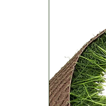
סיבים: 16.5 תפרים ל-10 ס"מ
? הצמח
רוחב גליל : 4 | 2 מטרים
תם
שום
ו ניתן
 בטווח
 ישנה
לוח.
 תהיה
המשלוח
מגיע
ההוראות
וד המוצר
פה.