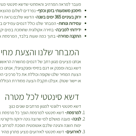
מעבר למראה המרהיב והאסתטי שדשא סינטטי מציע,
חיסכון משמעותי בזמן וכסף-
נפרדים לשלום מהוצאות 
ירוק בעיניים 365 ימים בשנה-
הדשא שלכם נראה רענן 
עמידות ונוחות-
המבחר שלנו כולל דגמים עמידים במ
ידידותי לסביבה-
בחירה אקולוגית שחוסכת במים יקר
התקנה מהירה-
בתוך כמה שעות בלבד, המרפסת או הג
המבחר שלנו והצעת מחיר
אנחנו מציעים מגוון רחב של דגמים מהשורה הראשונה
דשא גבוה ומפנק או דגם בסיסי ופונקציונלי, אנחנו 
הצעת המחיר שלנו שקופה וכוללת את כל מרכיבי הע
או יישור שטח). אצלנו תקבלו הצעה מסודרת הכוללת
דשא סינטטי לכל מטרה
דשא סינטטי רלוונטי למגוון מרחבים שונים כגון:
למרפסת-
דשא סינטטי למרפסת הופך כל מרפסת אפו
לגינה-
מענה מושלם למי שרוצה גינה ירוקה ודקורטי
ימות השנה והגינה שלכם אוטומטית הופכת למרחב חי
לאירועים-
דשא סינטטי לאירועים מציע פתרון מהיר ו