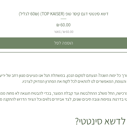
דשא סינטטי דגם קיסר טופ (TOP KAISER) (60₪ לגליל)
מחיר
/
1מטר
6
הוספה לסל
0
.
0
0
₪
ך כל ימות השנה? הגעתם למקום הנכון. במשתלת תגל אנו מציעים מגוון רחב של יריעו
ל
ון והצומח, המאפשרים לנו להתאים לכל לקוח את הפתרון המדויק לצרכיו.
-
1
מ
 והרכישה, החל משלב ההתלבטות ועד קבלת המוצר, בכדי להבטיח תוצאה לא פחות ממ
ט
רגות צפיפות וגובה סיבים שונים, לצד אביזרים נלווים וכל הציוד הדרוש להתקנה מקצ
ר
י
ם
לדשא סינטטי?