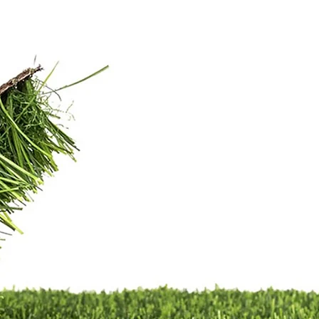
מרווח בין ה
אליך :) מהי מדיניות ההחזרות
שהזמנתם לא מתאים לכם? היי
רוצים להחליף או להחזיר? אין 
בעיה! כל מוצר שקיבלתם מאיתנ
להחזרה או החלפה כל עוד דווח
של 48 שעות מקבלת המשלוח.
עלות של 30 ש”ח בעבור המש
במידה ובחרתם להחזיר פריטים
עלות נוספת בעבור חיוב דמי 
המקוריים ואלו יקוזזו מהזיכוי ש
לכם. *יש לטפל בצמחים על פי 
המופיעות על גבי כל צמח בעמ
עד למועד ביצוע ההחזרה\החל