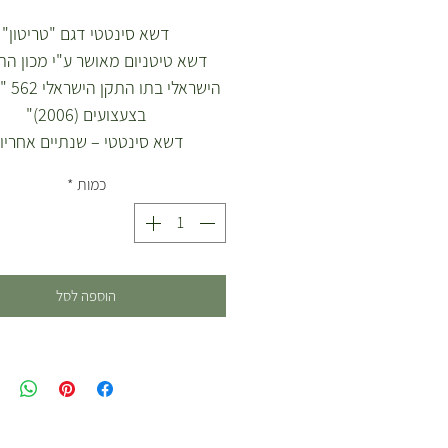
דשא סינטטי דגם "טריטון"
דשא טיטניום מאושר ע"י מכון הת
הישראלי
בצעצועים (2006)"
דשא סינטטי – שנתיים אחריו
כמות
*
גוונים של צבע ירוק.
הדשא יוקרתי ואיכותי במיוחד, גמי
למגע.
הדשא מיועד לגינות פרטיות וציבור
הוספה לסל
פארקים , גני אירועים , מרפסות , ח
ועוד .