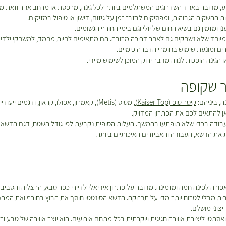
 מדובר באחד השדרוגים המשתלמים ביותר לכל גינה, מרפסת או מרחב אחר וזאת מכ
ההשקיה הגבוהות, ומפסיקים לבזבז זמן על גיזום, דישון או טיפול במזיקים.
ומזמין גם בשיא החום של יולי וגם בימי החורף הגשומים.
יוחד שלא נשחקים גם לאחר דריכה מרובה. הם מתאימים לחיות מחמד, למשחקי ילדים
ים ומונעת שימוש בחומרי הדברה כימיים.
ינה הופכות לנווה מדבר ירוק המוכן לשימוש מיידי.
 שקופה
, ביניהם:
קיסר טופ (Kaiser Top)
, מטיס (Metis), קאמרון, אפולו, קראון, ודג
כאן להתאים לכם את הפתרון המדויק.
בודה בכדי שלא תופתעו בהמשך. העלות הסופית נקבעת לפי גודל השטח, דגם הדשא ה
 את הדשא, העבודה והאביזרים האיכותיים ביותר.
רה לפינה חמה ומזמינה. מדובר על פתרון אידיאלי לדיירי כפר סבא, הרצליה והסבי
בית מבלי לטרוח יותר מדי על תחזוקה. הדשא הסינטטי חוסך את הבוץ בחורף ואת המראה
צוני מושלם.
אסתטי ליצירת אווירה חגיגית ויוקרתית בכל מתחם אירועים. הוא יוצר אווירה של טבע 