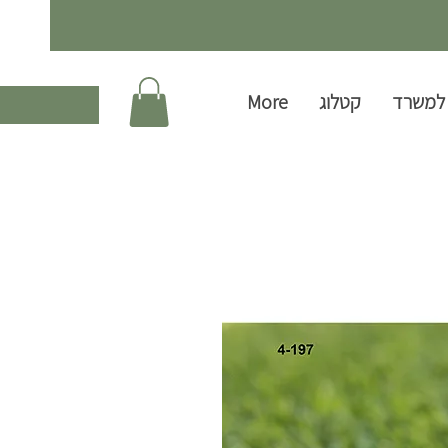
למשרד
קטלוג
More