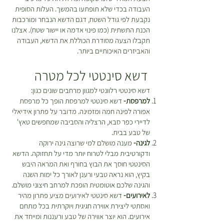
ריבוע
העבודה בכדי שלא תופתעו בהמשך. העלות הסופית
נקבעת לפי גודל השטח, דגם הדשא הנבחר ומורכבות
צבע
שחור
הכנת התשתית (כמו פינוי אדמה או יישור שטח). אצלנו
תקבלו הצעה מסודרת הכוללת את הדשא, העבודה
LATEX
והאביזרים האיכותיים ביותר.
תוכן UV
4.5%
דשא סינטטי לכל מטרה
דשא סינטטי רלוונטי למגוון מרחבים שונים כגון:
רשת
כן
למרפסת-
דשא סינטטי למרפסת הופך כל מרפסת
אחורית
אפורה לפינה חמה ומזמינה. מדובר על פתרון אידיאלי
לדיירי כפר סבא, הרצליה והסביבה שמחפשים טאץ'
תקופת
5 שנים
של טבע בבית.
אחריות
לגינה-
מענה מושלם למי שרוצה גינה ירוקה
ודקורטיבית מבלי לטרוח יותר מדי על תחזוקה. הדשא
הסינטטי חוסך את הבוץ בחורף ואת המראה היבש
מידת
2X25, 3X25,
בקיץ, הוא נראה טבעי ורענן לאורך כל ימות השנה
גלילים
4X25, 4X7.5,
והגינה שלכם אוטומטית הופכת למרחב חיצוני מושלם.
4X10, 4X12.5,
לאירועים-
דשא סינטטי לאירועים מציע פתרון מהיר
ואסתטי ליצירת אווירה חגיגית ויוקרתית בכל מתחם
4X15, 5X20
אירועים. הוא יוצר אווירה של טבע ורעננות ומייחד את