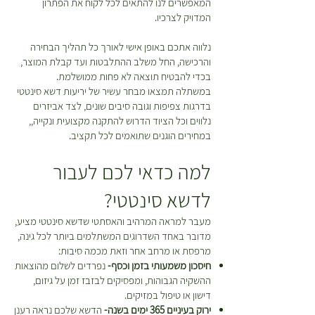
30 ש”ח בעבור המשלוח. במידה
ט
המאפשרים לנו להתאים לכל לקוח את הפתרון
במיוחד לגינות, חצרות, מרפסות
ר
המדויק לצרכיו.
ובחרתם להחזיר פריטים תהיה עלות
י
ואזורי משחק, ומציע פתרון ירוק
נוספת בעבור חיוב דמי המשלוח
ם
נלווה אתכם באופן אישי לאורך כל תהליך הבחירה
ואסתטי עם תחזוקה מינימלית
המקוריים ואלו יקוזזו מהזיכוי שמגיע
והרכישה, החל משלב ההתלבטות ועד קבלת המוצר,
ואחריות ל-5 שנים.
לכם. *יש לטפל בצמחים על פי
בכדי להבטיח תוצאה לא פחות ממושלמת.
ההוראות המופיעות על גבי כל צמח
במשתלה תמצאו מבחר עשיר של יריעות דשא סינטטי
שם
מיקס פרו
בעמוד המוצר עד למועד ביצוע
בדרגות צפיפות וגובה סיבים שונים, לצד אביזרים
ההחזרה\החלפה.
נלווים וכל הציוד הדרוש להתקנה מקצועית ונקייה,,
דשא
במחירים הוגנים שתואמים לכל תקציב.
סינטטי
למה כדאי לכם לעבור
גובה
44 מ"מ
סיבים
לדשא סינטטי?
מעבר למראה המרהיב והאסתטי שדשא סינטטי מציע,
DTEX
מדובר באחד השדרוגים המשתלמים ביותר לכל גינה,
8,800
מרפסת או מרחב אחר וזאת מכמה סיבות:
חיסכון משמעותי בזמן וכסף-
נפרדים לשלום מהוצאות
צבע
ירוק זית + ירוק
ההשקיה הגבוהות, ומפסיקים לבזבז זמן על גיזום,
דישון או טיפול במזיקים.
סיב ישר
צמחי
ירוק בעיניים 365 ימים בשנה-
הדשא שלכם נראה רענן