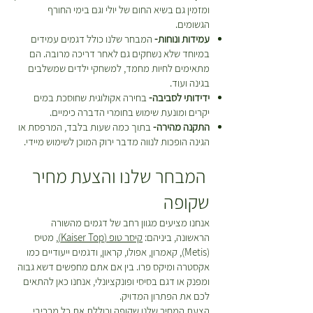
ומזמין גם בשיא החום של יולי וגם בימי החורף
צבע
ירוק + צהוב
הגשומים.
סיבים
עמידות ונוחות-
המבחר שלנו כולל דגמים עמידים
במיוחד שלא נשחקים גם לאחר דריכה מרובה. הם
מסולסל
מתאימים לחיות מחמד, למשחקי ילדים שמשלבים
בגינה ועוד.
מספר
4
ידידותי לסביבה-
בחירה אקולוגית שחוסכת במים
צבעים
יקרים ומונעת שימוש בחומרי הדברה כימיים.
התקנה מהירה-
בתוך כמה שעות בלבד, המרפסת או
מרחק
3/8"
הגינה הופכות לנווה מדבר ירוק המוכן לשימוש מיידי.
בין
המבחר שלנו והצעת מחיר
תפרים
שקופה
תפרים
240
אנחנו מציעים מגוון רחב של דגמים מהשורה
למטר
הראשונה, ביניהם:
קיסר טופ (Kaiser Top)
, מטיס
רץ
(Metis), קאמרון, אפולו, קראון, ודגמים ייעודיים כמו
אקסטרה ומיקס פרו. בין אם אתם מחפשים דשא גבוה
ומפנק או דגם בסיסי ופונקציונלי, אנחנו כאן להתאים
תפרים
25,200
לכם את הפתרון המדויק.
למטר
הצעת המחיר שלנו שקופה וכוללת את כל מרכיבי