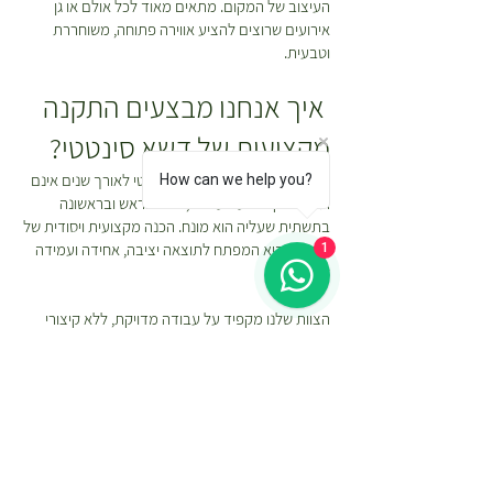
העיצוב של המקום. מתאים מאוד לכל אולם או גן
אירועים שרוצים להציע אווירה פתוחה, משוחררת
וטבעית.
איך אנחנו מבצעים התקנה
מקצועית של דשא סינטטי?
המראה והעמידות של דשא סינטטי לאורך שנים אינם
How can we help you?
תלויים רק ביריעה עצמה, אלא בראש ובראשונה
בתשתית שעליה הוא מונח. הכנה מקצועית ויסודית של
הקרקע היא המפתח לתוצאה יציבה, אחידה ועמידה
1
לאורך זמן.
הצוות שלנו מקפיד על עבודה מדויקת, ללא קיצורי
דרך, ומשתמש ב
כלי עבודה איכותיים לדשא סינטטי
ובחומרים איכותיים המותאמים להתקנת דשא סינטטי.
כל שלב בתהליך מתבצע תוך הקפדה על יישור, הידוק
וניקוז נכון בכדי להבטיח מראה טבעי, עמידות גבוהה
ושמירה על איכות הדשא לשנים רבות.
תהליך ההתקנה כולל מספר שלבים מרכזיים: