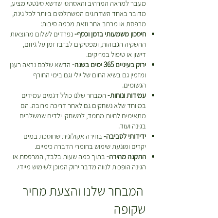
מעבר למראה המרהיב והאסתטי שדשא סינטטי מציע,
מדובר באחד השדרוגים המשתלמים ביותר לכל גינה,
מרפסת או מרחב אחר וזאת מכמה סיבות:
חיסכון משמעותי בזמן וכסף-
נפרדים לשלום מהוצאות
ההשקיה הגבוהות, ומפסיקים לבזבז זמן על גיזום,
דישון או טיפול במזיקים.
ירוק בעיניים 365 ימים בשנה-
הדשא שלכם נראה רענן
ומזמין גם בשיא החום של יולי וגם בימי החורף
הגשומים.
עמידות ונוחות-
המבחר שלנו כולל דגמים עמידים
במיוחד שלא נשחקים גם לאחר דריכה מרובה. הם
מתאימים לחיות מחמד, למשחקי ילדים שמשלבים
בגינה ועוד.
ידידותי לסביבה-
בחירה אקולוגית שחוסכת במים
יקרים ומונעת שימוש בחומרי הדברה כימיים.
התקנה מהירה-
בתוך כמה שעות בלבד, המרפסת או
הגינה הופכות לנווה מדבר ירוק המוכן לשימוש מיידי.
המבחר שלנו והצעת מחיר
שקופה