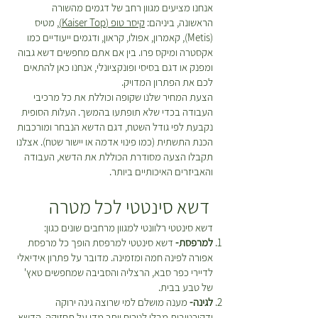
אנחנו מציעים מגוון רחב של דגמים מהשורה
הראשונה, ביניהם:
קיסר טופ (Kaiser Top)
, מטיס
(Metis), קאמרון, אפולו, קראון, ודגמים ייעודיים כמו
אקסטרה ומיקס פרו. בין אם אתם מחפשים דשא גבוה
ומפנק או דגם בסיסי ופונקציונלי, אנחנו כאן להתאים
לכם את הפתרון המדויק.
הצעת המחיר שלנו שקופה וכוללת את כל מרכיבי
העבודה בכדי שלא תופתעו בהמשך. העלות הסופית
נקבעת לפי גודל השטח, דגם הדשא הנבחר ומורכבות
הכנת התשתית (כמו פינוי אדמה או יישור שטח). אצלנו
תקבלו הצעה מסודרת הכוללת את הדשא, העבודה
והאביזרים האיכותיים ביותר.
דשא סינטטי לכל מטרה
דשא סינטטי רלוונטי למגוון מרחבים שונים כגון:
למרפסת-
דשא סינטטי למרפסת הופך כל מרפסת
אפורה לפינה חמה ומזמינה. מדובר על פתרון אידיאלי
לדיירי כפר סבא, הרצליה והסביבה שמחפשים טאץ'
של טבע בבית.
לגינה-
מענה מושלם למי שרוצה גינה ירוקה
ודקורטיבית מבלי לטרוח יותר מדי על תחזוקה. הדשא