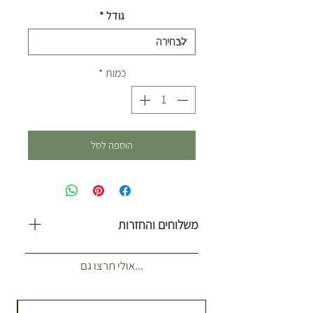
גודל
*
כמות
*
הוספה לסל
משלוחים והחזרות
משלוח עולה 35 ש”ח. כולל 1-2 ארגזים.
...אולי תרצו גם
(לא כולל צמחים לאירועים) איזורי
שילוח הזמנות רגילות מנתניה עד
ראשון לציון. מתנות וצמחים לאירועים