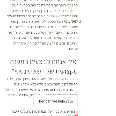
הסינטטי חוסך את הבוץ בחורף ואת המראה היבש
בקיץ, הוא נראה טבעי ורענן לאורך כל ימות השנה
והגינה שלכם אוטומטית הופכת למרחב חיצוני מושלם.
לאירועים-
דשא סינטטי לאירועים מציע פתרון מהיר
ואסתטי ליצירת אווירה חגיגית ויוקרתית בכל מתחם
אירועים. הוא יוצר אווירה של טבע ורעננות ומייחד את
העיצוב של המקום. מתאים מאוד לכל אולם או גן
אירועים שרוצים להציע אווירה פתוחה, משוחררת
וטבעית.
איך אנחנו מבצעים התקנה
מקצועית של דשא סינטטי?
המראה והעמידות של דשא סינטטי לאורך שנים אינם
תלויים רק ביריעה עצמה, אלא בראש ובראשונה
בתשתית שעליה הוא מונח. הכנה מקצועית ויסודית של
הקרקע היא המפתח לתוצאה יציבה, אחידה ועמידה
לאורך זמן.
How can we help you?
הצוות שלנו מקפיד על עבודה מדויקת, ללא קיצורי