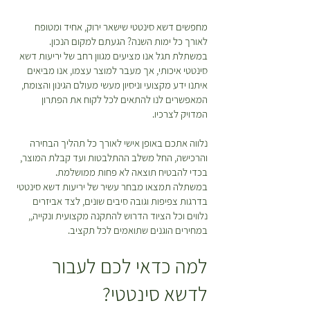
0
מתאים לכם? הייתם רוצים להחליף או
מחפשים דשא סינטטי שישאר ירוק, אחיד ומטופח
להחזיר? אין שום בעיה! כל מוצר
לאורך כל ימות השנה? הגעתם למקום הנכון.
₪
שקיבלתם מאיתנו ניתן להחזרה או
ל
במשתלת תגל אנו מציעים מגוון רחב של יריעות דשא
החלפה כל עוד דווח בטווח של 48
-
סינטטי איכותי, אך מעבר למוצר עצמו, אנו מביאים
1
שעות מקבלת המשלוח. ישנה עלות של
איתנו ידע מקצועי וניסיון מעשי מעולם הגינון והצומח,
מ
30 ש”ח בעבור המשלוח. במידה
ט
המאפשרים לנו להתאים לכל לקוח את הפתרון
ר
המדויק לצרכיו.
ובחרתם להחזיר פריטים תהיה עלות
י
נוספת בעבור חיוב דמי המשלוח
ם
נלווה אתכם באופן אישי לאורך כל תהליך הבחירה
המקוריים ואלו יקוזזו מהזיכוי שמגיע
והרכישה, החל משלב ההתלבטות ועד קבלת המוצר,
לכם. *יש לטפל בצמחים על פי
בכדי להבטיח תוצאה לא פחות ממושלמת.
ההוראות המופיעות על גבי כל צמח
במשתלה תמצאו מבחר עשיר של יריעות דשא סינטטי
בעמוד המוצר עד למועד ביצוע
בדרגות צפיפות וגובה סיבים שונים, לצד אביזרים
ההחזרה\החלפה.
נלווים וכל הציוד הדרוש להתקנה מקצועית ונקייה,,
במחירים הוגנים שתואמים לכל תקציב.
למה כדאי לכם לעבור
לדשא סינטטי?