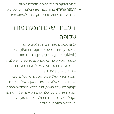
יקרים ומונעת שימוש בחומרי הדברה כימיים.
התקנה מהירה-
בתוך כמה שעות בלבד, המרפסת או
הגינה הופכות לנווה מדבר ירוק המוכן לשימוש מיידי.
המבחר שלנו והצעת מחיר
שקופה
אנחנו מציעים מגוון רחב של דגמים מהשורה
הראשונה, ביניהם:
קיסר טופ (Kaiser Top)
, מטיס
(Metis), קאמרון, אפולו, קראון, ודגמים ייעודיים כמו
אקסטרה ומיקס פרו. בין אם אתם מחפשים דשא גבוה
ומפנק או דגם בסיסי ופונקציונלי, אנחנו כאן להתאים
לכם את הפתרון המדויק.
הצעת המחיר שלנו שקופה וכוללת את כל מרכיבי
העבודה בכדי שלא תופתעו בהמשך. העלות הסופית
נקבעת לפי גודל השטח, דגם הדשא הנבחר ומורכבות
הכנת התשתית (כמו פינוי אדמה או יישור שטח). אצלנו
תקבלו הצעה מסודרת הכוללת את הדשא, העבודה
והאביזרים האיכותיים ביותר.