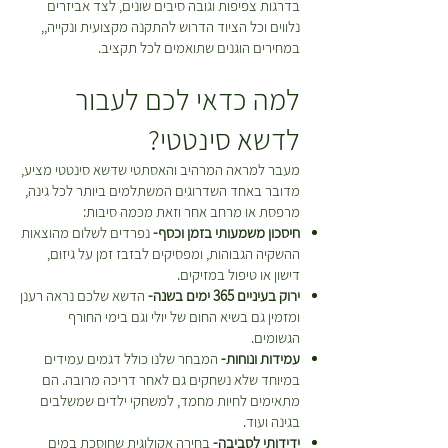
בעמוד המוצר עד למועד ביצוע
בדרגות צפיפות וגובה סיבים שונים, לצד אביזרים
ההחזרה\החלפה.
נלווים וכל הציוד הדרוש להתקנה מקצועית ונקייה,,
במחירים הוגנים שתואמים לכל תקציב.
למה כדאי לכם לעבור
לדשא סינטטי?
מעבר למראה המרהיב והאסתטי שדשא סינטטי מציע,
מדובר באחד השדרוגים המשתלמים ביותר לכל גינה,
מרפסת או מרחב אחר וזאת מכמה סיבות:
חיסכון משמעותי בזמן וכסף-
נפרדים לשלום מהוצאות
ההשקיה הגבוהות, ומפסיקים לבזבז זמן על גיזום,
דישון או טיפול במזיקים.
ירוק בעיניים 365 ימים בשנה-
הדשא שלכם נראה רענן
ומזמין גם בשיא החום של יולי וגם בימי החורף
הגשומים.
עמידות ונוחות-
המבחר שלנו כולל דגמים עמידים
במיוחד שלא נשחקים גם לאחר דריכה מרובה. הם
מתאימים לחיות מחמד, למשחקי ילדים שמשלבים
בגינה ועוד.
ידידותי לסביבה-
בחירה אקולוגית שחוסכת במים