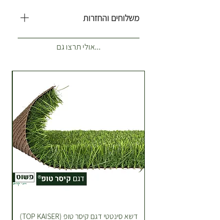
משלוחים והחזרות
משלוח עולה 35 ש”ח. כולל 1-2 ארגזים.
...אולי תרצו גם
(לא כולל צמחים לאירועים) איזורי
שילוח הזמנות רגילות מנתניה עד
ראשון לציון. מתנות וצמחים לאירועים
כל הארץ מתומכר בנפרד. **משלוחים
של צמחים לאירועים מתומכרים
בהתאם למרחק ע"פ מחירון הובלות
של מובילים חיצוניים עם רכב מסחרי
גדול. לקבלת מחירון הובלות לאירועים
יש ליצור קשר. זמן הגעה עד 7 ימי
עסקים אלא אם סוכם בטלפון אחרת.
בהתאם לתקנון אם הלקוח לא בבית
ההזמנה תחכה מחוץ לדלת. *הובלה
כבדה של שקי תערובת שתילה או
חלוקי נחל בתוספת תשלום הובלה,
דשא סינטטי דגם קיסר טופ (TOP KAISER)
ייצרו עמכם קשר טלפוני לתיאום. ניתן