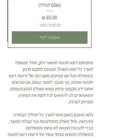
(60₪ לגליל)
להזמין משלוח ליום אחרי בתיאום
מראש באיזור רעננה כפר סבא. *לא
מחיר
ניתן לתאם שעת הגעה ספציפית של
/
1מטר
השליח! ניתן לברר ערב לפני יום
המשלוח שלך לגבי צפי לטווח שעות
6
הוספה לסל
0
מצומצם להגעה אליך :) מהי מדיניות
.
ההחזרות? הצמח שהזמנתם לא
0
0
מתאים לכם? הייתם רוצים להחליף או
מחפשים דשא סינטטי שישאר ירוק, אחיד ומטופח
להחזיר? אין שום בעיה! כל מוצר
לאורך כל ימות השנה? הגעתם למקום הנכון.
₪
שקיבלתם מאיתנו ניתן להחזרה או
ל
במשתלת תגל אנו מציעים מגוון רחב של יריעות דשא
החלפה כל עוד דווח בטווח של 48
-
סינטטי איכותי, אך מעבר למוצר עצמו, אנו מביאים
1
שעות מקבלת המשלוח. ישנה עלות של
איתנו ידע מקצועי וניסיון מעשי מעולם הגינון והצומח,
מ
30 ש”ח בעבור המשלוח. במידה
ט
המאפשרים לנו להתאים לכל לקוח את הפתרון
ר
המדויק לצרכיו.
ובחרתם להחזיר פריטים תהיה עלות
י
נוספת בעבור חיוב דמי המשלוח
ם
נלווה אתכם באופן אישי לאורך כל תהליך הבחירה
המקוריים ואלו יקוזזו מהזיכוי שמגיע
והרכישה, החל משלב ההתלבטות ועד קבלת המוצר,
לכם. *יש לטפל בצמחים על פי
בכדי להבטיח תוצאה לא פחות ממושלמת.
ההוראות המופיעות על גבי כל צמח
במשתלה תמצאו מבחר עשיר של יריעות דשא סינטטי