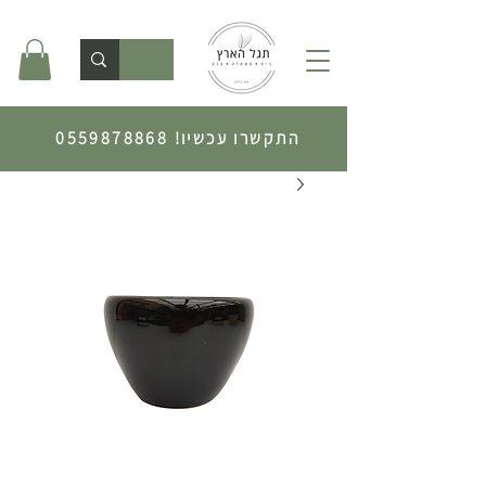
התקשרו עכשיו!
0559878868