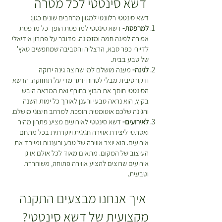
דשא סינטטי לכל מטרה
דשא סינטטי רלוונטי למגוון מרחבים שונים כגון:
למרפסת-
דשא סינטטי למרפסת הופך כל מרפסת
אפורה לפינה חמה ומזמינה. מדובר על פתרון אידיאלי
לדיירי כפר סבא, הרצליה והסביבה שמחפשים טאץ'
של טבע בבית.
לגינה-
מענה מושלם למי שרוצה גינה ירוקה
ודקורטיבית מבלי לטרוח יותר מדי על תחזוקה. הדשא
הסינטטי חוסך את הבוץ בחורף ואת המראה היבש
בקיץ, הוא נראה טבעי ורענן לאורך כל ימות השנה
והגינה שלכם אוטומטית הופכת למרחב חיצוני מושלם.
לאירועים-
דשא סינטטי לאירועים מציע פתרון מהיר
ואסתטי ליצירת אווירה חגיגית ויוקרתית בכל מתחם
אירועים. הוא יוצר אווירה של טבע ורעננות ומייחד את
העיצוב של המקום. מתאים מאוד לכל אולם או גן
אירועים שרוצים להציע אווירה פתוחה, משוחררת
וטבעית.
איך אנחנו מבצעים התקנה
מקצועית של דשא סינטטי?