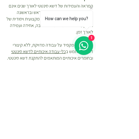
המראה והעמידות של דשא סינטטי לאורך שנים אינם
תלויים רק ביריעה עצמה, אלא בראש ובראשונה
בתשתית שעליה הוא מונח. הכנה מקצועית ויסודית של
How can we help you?
הקרקע היא המפתח לתוצאה יציבה, אחידה ועמידה
לאורך זמן.
1
הצוות שלנו מקפיד על עבודה מדויקת, ללא קיצורי
דרך, ומשתמש ב
כלי עבודה איכותיים לדשא סינטטי
ובחומרים איכותיים המותאמים להתקנת דשא סינטטי.
כל שלב בתהליך מתבצע תוך הקפדה על יישור, הידוק
וניקוז נכון בכדי להבטיח מראה טבעי, עמידות גבוהה
ושמירה על איכות הדשא לשנים רבות.
תהליך ההתקנה כולל מספר שלבים מרכזיים:
הכנת השטח-
אנו מנקים את השטח, מאזנים ומפלסים
אותו על ידי שימוש במצע סומסום איכותי.
תשתית וניקוז-
בשלב השני אנו מניחים יריעות פלריג
למניעת צמיחה של עשביה ויצירת ניקוז מים יעיל.
גימור מושלם-
בשלב הסופי אנו מבצעים תהליך
מתיחה מדויק ליצירת מראה סופי מהודק ואסתטי.
תהליך זה כולל: הדבקת חיבורים בלתי נראית וקיבוע