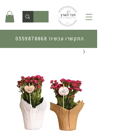
התקשרו עכשיו!
0559878868