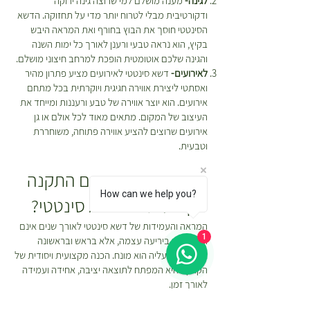
לגינה-
מענה מושלם למי שרוצה גינה ירוקה
ודקורטיבית מבלי לטרוח יותר מדי על תחזוקה. הדשא
הסינטטי חוסך את הבוץ בחורף ואת המראה היבש
בקיץ, הוא נראה טבעי ורענן לאורך כל ימות השנה
והגינה שלכם אוטומטית הופכת למרחב חיצוני מושלם.
לאירועים-
דשא סינטטי לאירועים מציע פתרון מהיר
ואסתטי ליצירת אווירה חגיגית ויוקרתית בכל מתחם
אירועים. הוא יוצר אווירה של טבע ורעננות ומייחד את
העיצוב של המקום. מתאים מאוד לכל אולם או גן
אירועים שרוצים להציע אווירה פתוחה, משוחררת
וטבעית.
איך אנחנו מבצעים התקנה
How can we help you?
מקצועית של דשא סינטטי?
המראה והעמידות של דשא סינטטי לאורך שנים אינם
1
תלויים רק ביריעה עצמה, אלא בראש ובראשונה
בתשתית שעליה הוא מונח. הכנה מקצועית ויסודית של
הקרקע היא המפתח לתוצאה יציבה, אחידה ועמידה
לאורך זמן.