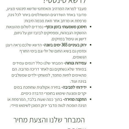
מעבר למראה המרהיב והאסתטי שדשא סינטטי מציע,
מדובר באחד השדרוגים המשתלמים ביותר לכל גינה,
מרפסת או מרחב אחר וזאת מכמה סיבות:
חיסכון משמעותי בזמן וכסף-
נפרדים לשלום מהוצאות
ההשקיה הגבוהות, ומפסיקים לבזבז זמן על גיזום,
דישון או טיפול במזיקים.
ירוק בעיניים 365 ימים בשנה-
הדשא שלכם נראה רענן
ומזמין גם בשיא החום של יולי וגם בימי החורף
הגשומים.
עמידות ונוחות-
המבחר שלנו כולל דגמים עמידים
במיוחד שלא נשחקים גם לאחר דריכה מרובה. הם
מתאימים לחיות מחמד, למשחקי ילדים שמשלבים
בגינה ועוד.
ידידותי לסביבה-
בחירה אקולוגית שחוסכת במים
יקרים ומונעת שימוש בחומרי הדברה כימיים.
התקנה מהירה-
בתוך כמה שעות בלבד, המרפסת או
הגינה הופכות לנווה מדבר ירוק המוכן לשימוש מיידי.
המבחר שלנו והצעת מחיר