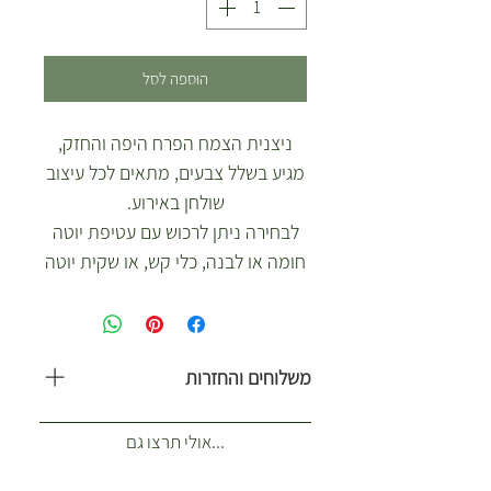
הוספה לסל
ניצנית הצמח הפרח היפה והחזק,
מגיע בשלל צבעים, מתאים לכל עיצוב
שולחן באירוע.
לבחירה ניתן לרכוש עם עטיפת יוטה
חומה או לבנה, כלי קש, או שקית יוטה
עם ידיות.
משלוחים והחזרות
משלוח עולה 35 ש”ח. כולל 1-2 ארגזים.
...אולי תרצו גם
(לא כולל צמחים לאירועים) איזורי
שילוח הזמנות רגילות מנתניה עד