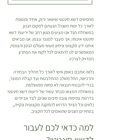
.
ההחזרות? הצמח שהזמנתם לא
0
0
מתאים לכם? הייתם רוצים להחליף או
מחפשים דשא סינטטי שישאר ירוק, אחיד ומטופח
להחזיר? אין שום בעיה! כל מוצר
לאורך כל ימות השנה? הגעתם למקום הנכון.
₪
שקיבלתם מאיתנו ניתן להחזרה או
ל
במשתלת תגל אנו מציעים מגוון רחב של יריעות דשא
החלפה כל עוד דווח בטווח של 48
-
סינטטי איכותי, אך מעבר למוצר עצמו, אנו מביאים
1
שעות מקבלת המשלוח. ישנה עלות של
איתנו ידע מקצועי וניסיון מעשי מעולם הגינון והצומח,
מ
30 ש”ח בעבור המשלוח. במידה
ט
המאפשרים לנו להתאים לכל לקוח את הפתרון
ר
המדויק לצרכיו.
ובחרתם להחזיר פריטים תהיה עלות
י
נוספת בעבור חיוב דמי המשלוח
ם
נלווה אתכם באופן אישי לאורך כל תהליך הבחירה
המקוריים ואלו יקוזזו מהזיכוי שמגיע
והרכישה, החל משלב ההתלבטות ועד קבלת המוצר,
לכם. *יש לטפל בצמחים על פי
בכדי להבטיח תוצאה לא פחות ממושלמת.
ההוראות המופיעות על גבי כל צמח
במשתלה תמצאו מבחר עשיר של יריעות דשא סינטטי
בעמוד המוצר עד למועד ביצוע
בדרגות צפיפות וגובה סיבים שונים, לצד אביזרים
ההחזרה\החלפה.
נלווים וכל הציוד הדרוש להתקנה מקצועית ונקייה,,
במחירים הוגנים שתואמים לכל תקציב.
למה כדאי לכם לעבור
לדשא סינטטי?