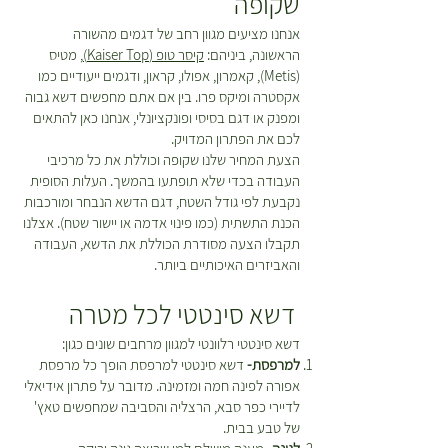
שקופה
אנחנו מציעים מגוון רחב של דגמים מהשורה
הראשונה, ביניהם:
קיסר טופ (Kaiser Top)
, מטיס
(Metis), קאמרון, אפולו, קראון, ודגמים ייעודיים כמו
אקסטרה ומיקס פרו. בין אם אתם מחפשים דשא גבוה
ומפנק או דגם בסיסי ופונקציונלי, אנחנו כאן להתאים
לכם את הפתרון המדויק.
הצעת המחיר שלנו שקופה וכוללת את כל מרכיבי
העבודה בכדי שלא תופתעו בהמשך. העלות הסופית
נקבעת לפי גודל השטח, דגם הדשא הנבחר ומורכבות
הכנת התשתית (כמו פינוי אדמה או יישור שטח). אצלנו
תקבלו הצעה מסודרת הכוללת את הדשא, העבודה
והאביזרים האיכותיים ביותר.
דשא סינטטי לכל מטרה
דשא סינטטי רלוונטי למגוון מרחבים שונים כגון:
למרפסת-
דשא סינטטי למרפסת הופך כל מרפסת
אפורה לפינה חמה ומזמינה. מדובר על פתרון אידיאלי
לדיירי כפר סבא, הרצליה והסביבה שמחפשים טאץ'
של טבע בבית.