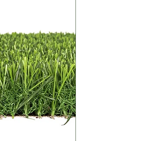
לחלוטין.
לחות – בשל מוצאו הטרופי, הצמח
לחות גבוהה. ניתן לרסס את עליו במ
לשמור על לחות ולמנוע יובש.
מצע גידול – הצמח זקוק לאדמה 
ומנוקזת היטב, כמו תערובת שת
איכותית עם תוספת חומרים אורג
לשמירה על פוריות הקרקע.
דישון – מומלץ לדשן את הצמח אחת
באביב ובקיץ, כדי לעודד צמיחה 
וחזקה.
רבייה ושימור הצמח
ניתן להפריד שלוחות (ייחורים) מה
ולשתול בעציצים חדשים.
בגידול חוץ, הזרעים של הצמח יכולים
אך תהליך זה לוקח זמן רב ודורש ס
יתרונות וייחודיות