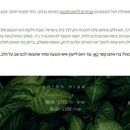
 במשתלת תגל תמצאו גם
אביזרים לדשא סינטטי
באיכות גבוהה, החל מסכיני חיתוך מקצו
דף, הוא חלק מהחזון שלנו להכניס ירוק לכל בית בישראל. טובת הלקוח היא המצפן שלנ
רהיב ביופיו שיגרום לכם לחייך. תומר והצוות ילוו אתכם יד ביד, משלב ההתלבטות על
נו היא אחת: להפוך את המרחב שלכם לירוק, מטופח ומושלם, בדיוק כפי שאתם חולמי
תי? צרו איתנו קשר
כאן
עוד היום לייעוץ אישי והצעת מחיר שתעשה לכם טוב על הלב.
שעות פתיחה
ימי א' - ה': 17:00 - 08:00
ימי ו': 13:00 - 08:00