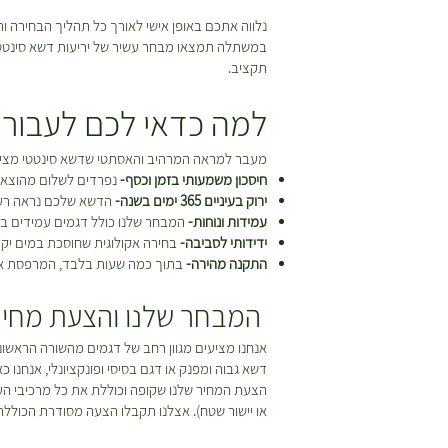
נלווה אתכם באופן אישי לאורך כל תהליך הבחירה
במשתלה תמצאו מבחר עשיר של יריעות דשא סינטטי בד
תקציב.
למה כדאי לכם לעבור 
מעבר למראה המרהיב והאסתטי שדשא סינטטי מציע,
חיסכון משמעותי בזמן וכסף-
נפרדים לשלום מהוצאות 
ירוק בעיניים 365 ימים בשנה-
הדשא שלכם נראה רענן 
עמידות ונוחות-
המבחר שלנו כולל דגמים עמידים במ
ידידותי לסביבה-
בחירה אקולוגית שחוסכת במים יקר
התקנה מהירה-
בתוך כמה שעות בלבד, המרפסת או הג
המבחר שלנו והצעת מחיר
אנחנו מציעים מגוון רחב של דגמים מהשורה הראשונה
דשא גבוה ומפנק או דגם בסיסי ופונקציונלי, אנחנו 
הצעת המחיר שלנו שקופה וכוללת את כל מרכיבי הע
או יישור שטח). אצלנו תקבלו הצעה מסודרת הכוללת