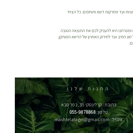
עיות ועד מסרקות דשא ותוחמים. כל הציוד
ו ומטרתנו היא להעניק לכם את התוצאה הטובה
 סוג הסיב ועד לסירוק האחרון של הדשא המותקן.
ם.
החנות שלנו
כתובת: קרלינסקי 35, כפר סבא
טלפון:
055-9878868
אימייל:
mashtelatagel@gmail.com