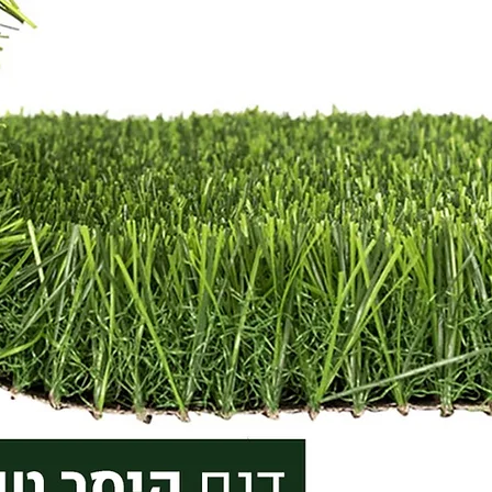
 אוהב
ים כדי
עשירה
ילה
ניים
 לחודש
בריאה
שורשים
 לנבוט,
בלנות.