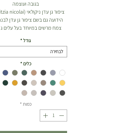
בגובה ועוצמה
הידועה גם בשם ציפור גן עדן לבנה
צמח מרשים במיוחד בעל עלים גד
ורחבים המזכירים את צמח הבננה
גודל
*
קרובת משפחה של ציפור גן עדן 
לבחירה
(Strelitzia reginae), אך 
שהיא גדולה יותר, בעלת פרחי
כלים
*
לבנים-כחולים מרהיבים, וצמיחה ש
לגבהים מרשימים. זהו צמח מושלם 
מראה אקזוטי ויוקרתי לבית, לגינ
לחללים גדולים.
מאפיינים ייחודיים של ציפור גן עדן 
כמות
*
עלים ענקיים ורחבים בצבע ירוק כ
מרקם גלי, אשר מעניקים לצמח 
טרופי מרהיב.
פריחה מרשימה בצבעי כחול ולבן 