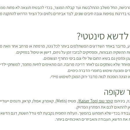
1
מ
 והרכישה, החל משלב ההתלבטות ועד קבלת המוצר, בכדי להבטיח תוצאה לא פחות ממ
ט
רגות צפיפות וגובה סיבים שונים, לצד אביזרים נלווים וכל הציוד הדרוש להתקנה מקצ
ר
י
ם
לדשא סינטטי?
 מדובר באחד השדרוגים המשתלמים ביותר לכל גינה, מרפסת או מרחב אחר וזאת מכ
ההשקיה הגבוהות, ומפסיקים לבזבז זמן על גיזום, דישון או טיפול במזיקים.
ומזמין גם בשיא החום של יולי וגם בימי החורף הגשומים.
יוחד שלא נשחקים גם לאחר דריכה מרובה. הם מתאימים לחיות מחמד, למשחקי ילדים
ים ומונעת שימוש בחומרי הדברה כימיים.
ינה הופכות לנווה מדבר ירוק המוכן לשימוש מיידי.
 שקופה
, ביניהם:
קיסר טופ (Kaiser Top)
, מטיס (Metis), קאמרון, אפולו, קראון, ודג
כאן להתאים לכם את הפתרון המדויק.
בודה בכדי שלא תופתעו בהמשך. העלות הסופית נקבעת לפי גודל השטח, דגם הדשא ה
 את הדשא, העבודה והאביזרים האיכותיים ביותר.