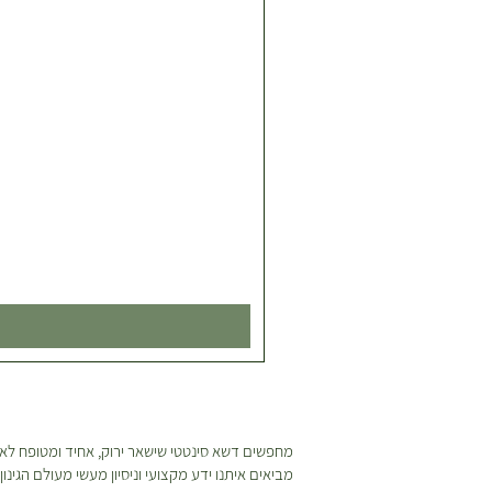
צמח גדול ודומיננטי שמעניק מראה 
וטרופי לכל חלל.
מתאים לבתים עם תקרות גבוהות, ל
מרשימות ולגינות רחבות.
מטהר אוויר טבעי, העוזר לספוג מ
מהסביבה.
עמיד יחסית למזיקים, אך יש להיזהר
יתר של העלים.
לסיכום
ציפור גן עדן ניקולאי הוא צמח מ
ויוקרתי המתאים לכל מי שמחפש
טרופי עוצמתי בבית או בגינה. ע
השקעה בטיפול נכון, הוא ימשיך 
ולהעניק אווירה טבעית, מרשימה וא
לאורך שנים.
מחפשים דשא סינטטי שישאר ירוק, אחיד ומטופח לאור
מביאים איתנו ידע מקצועי וניסיון מעשי מעולם הגינ