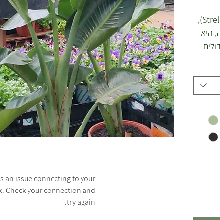
ציפור גן עדן ניקולאי (Strelitzia nicolai),
, היא
ולים
. היא
כתומה
שונה ממנה בכך
ם
מגיעה
להוספת
ה או
ניקולאי
הה עם
s an issue connecting to your
k. Check your connection and
מראה
try again.
הדומה