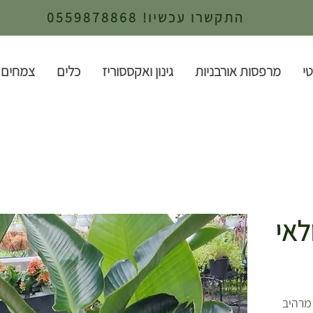
התקשרו עכשיו! 0559878868
י
מרפסות אורבניות
גינון ואקססוריז
כלים
צמחים 
לאי
 מרהיב