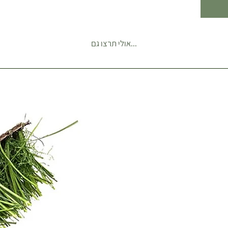
 היא
גיע לגובה של 3-5 מטרים, מה
...אולי תרצו גם
נות
כל עוד
.
יקולאי
ור כדי
 ישירה
 אותו
דול או
סדיר,
 למצע
התייבש