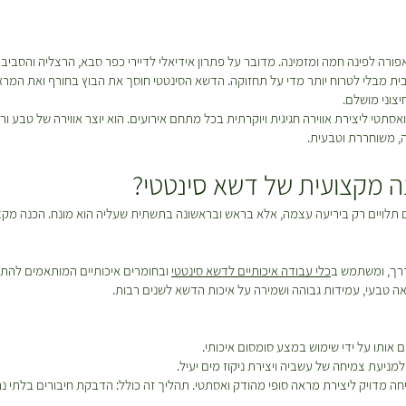
רה לפינה חמה ומזמינה. מדובר על פתרון אידיאלי לדיירי כפר סבא, הרצליה והסבי
בית מבלי לטרוח יותר מדי על תחזוקה. הדשא הסינטטי חוסך את הבוץ בחורף ואת המראה
צוני מושלם.
אסתטי ליצירת אווירה חגיגית ויוקרתית בכל מתחם אירועים. הוא יוצר אווירה של טבע 
ה, משוחררת וטבעית.
 מקצועית של דשא סינטטי?
 תלויים רק ביריעה עצמה, אלא בראש ובראשונה בתשתית שעליה הוא מונח. הכנה מק
דרך, ומשתמש ב
כלי עבודה איכותיים לדשא סינטטי
ובחומרים איכותיים המותאמים להת
ראה טבעי, עמידות גבוהה ושמירה על איכות הדשא לשנים רבות.
 אותו על ידי שימוש במצע סומסום איכותי.
למניעת צמיחה של עשביה ויצירת ניקוז מים יעיל.
 מדויק ליצירת מראה סופי מהודק ואסתטי. תהליך זה כולל: הדבקת חיבורים בלתי נר