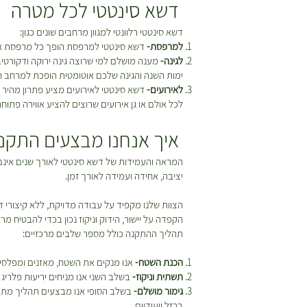
דשא סינטטי לכל מטרה
דשא סינטטי רלוונטי למגוון מרחבים שונים כגון:
למרפסת-
דשא סינטטי למרפסת הופך כל מרפסת אפו
לגינה-
מענה מושלם למי שרוצה גינה ירוקה ודקורטי
ימות השנה והגינה שלכם אוטומטית הופכת למרחב חי
לאירועים-
דשא סינטטי לאירועים מציע פתרון מהיר ו
לכל אולם או גן אירועים שרוצים להציע אווירה פתוח
איך אנחנו מבצעים התקנה
המראה והעמידות של דשא סינטטי לאורך שנים אינם
יציבה, אחידה ועמידה לאורך זמן.
הצוות שלנו מקפיד על עבודה מדויקת, ללא קיצורי 
הקפדה על יישור, הידוק וניקוז נכון בכדי להבטיח מ
תהליך ההתקנה כולל מספר שלבים מרכזיים:
הכנת השטח-
אנו מנקים את השטח, מאזנים ומפלסים
תשתית וניקוז-
בשלב השני אנו מניחים יריעות פלריג 
גימור מושלם-
בשלב הסופי אנו מבצעים תהליך מתיחה
ברזל ייעודיים.