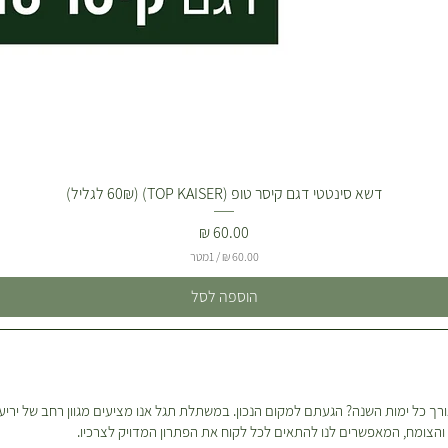
יוקרתי
כניסות
זהמים
 מייבוש
דשא סינטטי דגם קיסר טופ (TOP KAISER) (60₪ לגליל)
מחיר
/
1מטר
רהיב
 מראה
6
הוספה לסל
0
ם מעט
.
0
לצמוח
0
לגנטית
₪
ך כל ימות השנה? הגעתם למקום הנכון. במשתלת תגל אנו מציעים מגוון רחב של יריעו
ל
ון והצומח, המאפשרים לנו להתאים לכל לקוח את הפתרון המדויק לצרכיו.
-