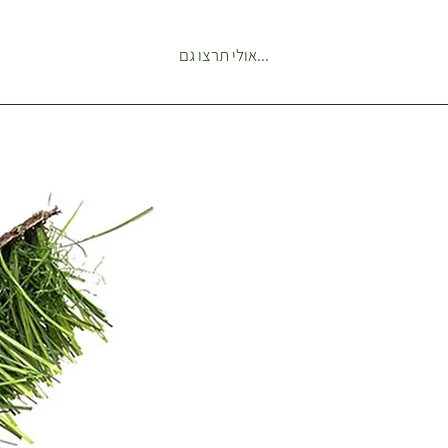
(לא כולל צמחים לאירועים) איזו
הזמנות רגילות מנתניה עד ראשון
...אולי תרצו גם
מתנות וצמחים לאירועים כל ה
מתומכר בנפרד. **משלוחים ש
לאירועים מתומכרים בהתאם ל
ע"פ מחירון הובלות של מובילים 
עם רכב מסחרי גדול. לקבלת מח
הובלות לאירועים יש ליצור קשר.
הגעה עד 7 ימי עסקים אלא 
בטלפון אחרת. בהתאם לתקנון
הלקוח לא בבית ההזמנה תחכה
לדלת. *הובלה כבדה של שקי 
שתילה או חלוקי נחל בתוספת 
הובלה, ייצרו עמכם קשר טלפוני
ניתן להזמין משלוח ליום אחרי 
מראש באיזור רעננה כפר סבא. 
לתאם שעת הגעה ספציפית של 
ניתן לברר ערב לפני יום המשלו
לגבי צפי לטווח שעות מצומצם 