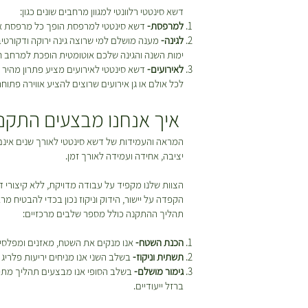
דשא סינטטי רלוונטי למגוון מרחבים שונים כגון:
למרפסת-
דשא סינטטי למרפסת הופך כל מרפסת אפו
לגינה-
מענה מושלם למי שרוצה גינה ירוקה ודקורטי
ימות השנה והגינה שלכם אוטומטית הופכת למרחב חי
לאירועים-
דשא סינטטי לאירועים מציע פתרון מהיר ו
לכל אולם או גן אירועים שרוצים להציע אווירה פתוח
איך אנחנו מבצעים התקנה
המראה והעמידות של דשא סינטטי לאורך שנים אינם
יציבה, אחידה ועמידה לאורך זמן.
הצוות שלנו מקפיד על עבודה מדויקת, ללא קיצורי 
הקפדה על יישור, הידוק וניקוז נכון בכדי להבטיח מ
תהליך ההתקנה כולל מספר שלבים מרכזיים:
הכנת השטח-
אנו מנקים את השטח, מאזנים ומפלסים
תשתית וניקוז-
בשלב השני אנו מניחים יריעות פלריג 
גימור מושלם-
בשלב הסופי אנו מבצעים תהליך מתיחה
ברזל ייעודיים.