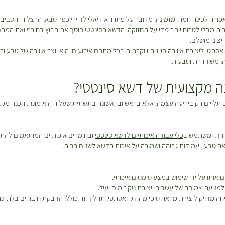
רה לפינה חמה ומזמינה. מדובר על פתרון אידיאלי לדיירי כפר סבא, הרצליה והסבי
בית מבלי לטרוח יותר מדי על תחזוקה. הדשא הסינטטי חוסך את הבוץ בחורף ואת המראה
צוני מושלם.
אסתטי ליצירת אווירה חגיגית ויוקרתית בכל מתחם אירועים. הוא יוצר אווירה של טבע 
ה, משוחררת וטבעית.
 מקצועית של דשא סינטטי?
 תלויים רק ביריעה עצמה, אלא בראש ובראשונה בתשתית שעליה הוא מונח. הכנה מק
דרך, ומשתמש ב
כלי עבודה איכותיים לדשא סינטטי
ובחומרים איכותיים המותאמים להת
ראה טבעי, עמידות גבוהה ושמירה על איכות הדשא לשנים רבות.
 אותו על ידי שימוש במצע סומסום איכותי.
למניעת צמיחה של עשביה ויצירת ניקוז מים יעיל.
 מדויק ליצירת מראה סופי מהודק ואסתטי. תהליך זה כולל: הדבקת חיבורים בלתי נר