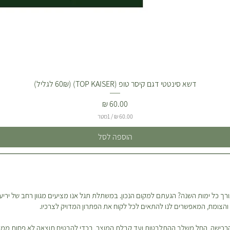
דשא סינטטי דגם קיסר טופ (TOP KAISER) (60₪ לגליל)
מחיר
/
1מטר
6
הוספה לסל
0
.
0
0
₪
ך כל ימות השנה? הגעתם למקום הנכון. במשתלת תגל אנו מציעים מגוון רחב של יריעו
ל
ון והצומח, המאפשרים לנו להתאים לכל לקוח את הפתרון המדויק לצרכיו.
-
1
מ
 והרכישה, החל משלב ההתלבטות ועד קבלת המוצר, בכדי להבטיח תוצאה לא פחות ממ