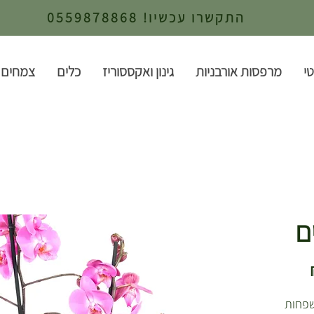
התקשרו עכשיו! 0559878868
י
מרפסות אורבניות
גינון ואקססוריז
כלים
צמחים 
מחיר מבצע
פחות