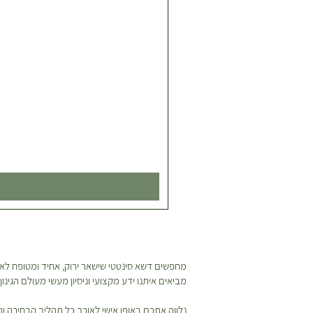
מחפשים דשא סינטטי שישאר ירוק, אחיד ומטופח לאור
מביאים איתנו ידע מקצועי וניסיון מעשי מעולם הגינ
נלווה אתכם באופן אישי לאורך כל תהליך הבחירה