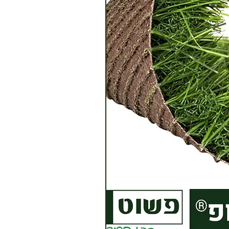
? הצמח
תם
שום
ו ניתן
 בטווח
 ישנה
לוח.
 תהיה
המשלוח
מגיע
ההוראות
וד המוצר
פה.