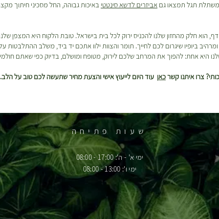
 במשתלת תגל תמצאו גם
אביזרים לדשא סינטטי
באיכות גבוהה, החל מסכיני חיתוך מקצו
דף, הוא חלק מהחזון שלנו להכניס ירוק לכל בית בישראל. טובת הלקוח היא המצפן שלנ
רהיב ביופיו שיגרום לכם לחייך. תומר והצוות ילוו אתכם יד ביד, משלב ההתלבטות על
נו היא אחת: להפוך את המרחב שלכם לירוק, מטופח ומושלם, בדיוק כפי שאתם חולמי
תי? צרו איתנו קשר
כאן
עוד היום לייעוץ אישי והצעת מחיר שתעשה לכם טוב על הלב.
שעות פתיחה
ימי א' - ה': 17:00 - 08:00
ימי ו': 13:00 - 08:00