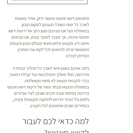
.
מתנה מעמותה
ההחזרות? הצמח שהזמנתם לא
0
0
מתנות בר מצווה לאורחים
מתאים לכם? הייתם רוצים להחליף או
מחפשים דשא סינטטי שישאר ירוק, אחיד ומטופח
להחזיר? אין שום בעיה! כל מוצר
מתנות לאירועים לאורחים
לאורך כל ימות השנה? הגעתם למקום הנכון.
₪
שקיבלתם מאיתנו ניתן להחזרה או
מתנות קטנות לאורחים בר מצווה
ל
במשתלת תגל אנו מציעים מגוון רחב של יריעות דשא
החלפה כל עוד דווח בטווח של 48
-
תרומה לקהילה
סינטטי איכותי, אך מעבר למוצר עצמו, אנו מביאים
1
שעות מקבלת המשלוח. ישנה עלות של
איתנו ידע מקצועי וניסיון מעשי מעולם הגינון והצומח,
מ
30 ש”ח בעבור המשלוח. במידה
ט
המאפשרים לנו להתאים לכל לקוח את הפתרון
ר
המדויק לצרכיו.
ובחרתם להחזיר פריטים תהיה עלות
י
נוספת בעבור חיוב דמי המשלוח
ם
נלווה אתכם באופן אישי לאורך כל תהליך הבחירה
המקוריים ואלו יקוזזו מהזיכוי שמגיע
והרכישה, החל משלב ההתלבטות ועד קבלת המוצר,
לכם. *יש לטפל בצמחים על פי
בכדי להבטיח תוצאה לא פחות ממושלמת.
ההוראות המופיעות על גבי כל צמח
במשתלה תמצאו מבחר עשיר של יריעות דשא סינטטי
בעמוד המוצר עד למועד ביצוע
בדרגות צפיפות וגובה סיבים שונים, לצד אביזרים
ההחזרה\החלפה.
נלווים וכל הציוד הדרוש להתקנה מקצועית ונקייה,,
במחירים הוגנים שתואמים לכל תקציב.
למה כדאי לכם לעבור
לדשא סינטטי?