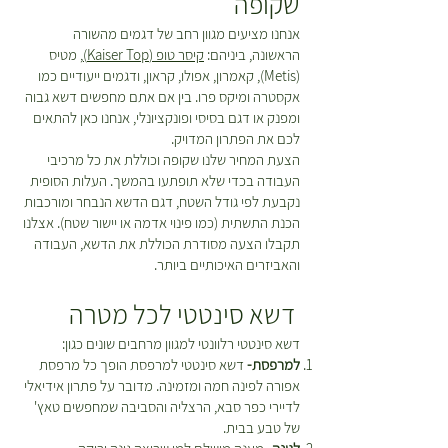
שקופה
אנחנו מציעים מגוון רחב של דגמים מהשורה
הראשונה, ביניהם:
קיסר טופ (Kaiser Top)
, מטיס
(Metis), קאמרון, אפולו, קראון, ודגמים ייעודיים כמו
אקסטרה ומיקס פרו. בין אם אתם מחפשים דשא גבוה
ומפנק או דגם בסיסי ופונקציונלי, אנחנו כאן להתאים
לכם את הפתרון המדויק.
הצעת המחיר שלנו שקופה וכוללת את כל מרכיבי
העבודה בכדי שלא תופתעו בהמשך. העלות הסופית
נקבעת לפי גודל השטח, דגם הדשא הנבחר ומורכבות
הכנת התשתית (כמו פינוי אדמה או יישור שטח). אצלנו
תקבלו הצעה מסודרת הכוללת את הדשא, העבודה
והאביזרים האיכותיים ביותר.
דשא סינטטי לכל מטרה
דשא סינטטי רלוונטי למגוון מרחבים שונים כגון:
למרפסת-
דשא סינטטי למרפסת הופך כל מרפסת
אפורה לפינה חמה ומזמינה. מדובר על פתרון אידיאלי
לדיירי כפר סבא, הרצליה והסביבה שמחפשים טאץ'
של טבע בבית.