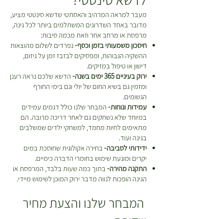
מעבר למראה המרהיב והאסתטי שדשא סינטטי מציע,
מדובר באחד השדרוגים המשתלמים ביותר לכל גינה,
מרפסת או מרחב אחר וזאת מכמה סיבות:
חיסכון משמעותי בזמן וכסף-
נפרדים לשלום מהוצאות
ההשקיה הגבוהות, ומפסיקים לבזבז זמן על גיזום,
דישון או טיפול במזיקים.
ירוק בעיניים 365 ימים בשנה-
הדשא שלכם נראה רענן
ומזמין גם בשיא החום של יולי וגם בימי החורף
הגשומים.
עמידות ונוחות-
המבחר שלנו כולל דגמים עמידים
במיוחד שלא נשחקים גם לאחר דריכה מרובה. הם
מתאימים לחיות מחמד, למשחקי ילדים שמשלבים
בגינה ועוד.
ידידותי לסביבה-
בחירה אקולוגית שחוסכת במים
יקרים ומונעת שימוש בחומרי הדברה כימיים.
התקנה מהירה-
בתוך כמה שעות בלבד, המרפסת או
הגינה הופכות לנווה מדבר ירוק המוכן לשימוש מיידי.
המבחר שלנו והצעת מחיר