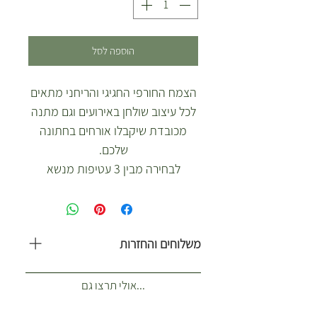
הוספה לסל
הצמח החורפי החגיגי והריחני מתאים
לכל עיצוב שולחן באירועים וגם מתנה
מכובדת שיקבלו אורחים בחתונה
שלכם.
לבחירה מבין 3 עטיפות מנשא
קראפט, יוטה חומה או יוטה לבנה.
טיקט על שיפוד כלול במחיר.
תגיות
משלוחים והחזרות
עציצים לאירועים
צמחי תבלין לאירוע
משלוח עולה 35 ש”ח. כולל 1-2 ארגזים.
צמחים למרכז שולחן
...אולי תרצו גם
(לא כולל צמחים לאירועים) איזורי
צמחים לאירועים
שילוח הזמנות רגילות מנתניה עד