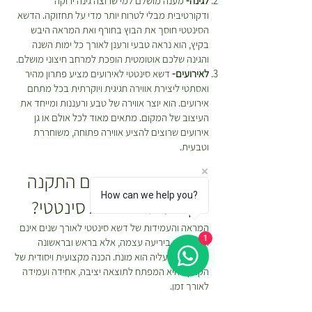
לגינה-
מענה מושלם למי שרוצה גינה ירוקה
ודקורטיבית מבלי לטרוח יותר מדי על תחזוקה. הדשא
הסינטטי חוסך את הבוץ בחורף ואת המראה היבש
בקיץ, הוא נראה טבעי ורענן לאורך כל ימות השנה
והגינה שלכם אוטומטית הופכת למרחב חיצוני מושלם.
לאירועים-
דשא סינטטי לאירועים מציע פתרון מהיר
ואסתטי ליצירת אווירה חגיגית ויוקרתית בכל מתחם
אירועים. הוא יוצר אווירה של טבע ורעננות ומייחד את
העיצוב של המקום. מתאים מאוד לכל אולם או גן
אירועים שרוצים להציע אווירה פתוחה, משוחררת
וטבעית.
איך אנחנו מבצעים התקנה
How can we help you?
מקצועית של דשא סינטטי?
המראה והעמידות של דשא סינטטי לאורך שנים אינם
1
תלויים רק ביריעה עצמה, אלא בראש ובראשונה
בתשתית שעליה הוא מונח. הכנה מקצועית ויסודית של
הקרקע היא המפתח לתוצאה יציבה, אחידה ועמידה
לאורך זמן.