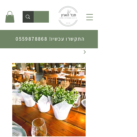
התקשרו עכשיו!
0559878868