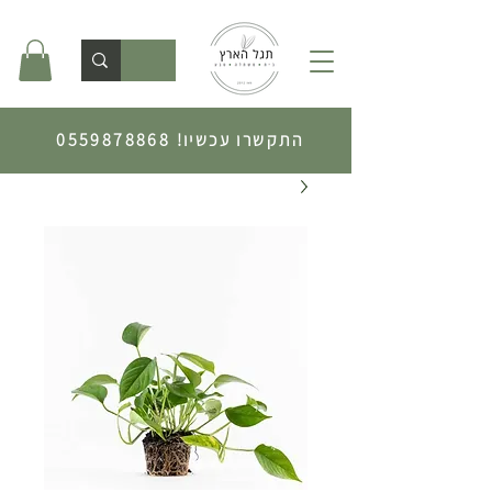
התקשרו עכשיו!
0559878868