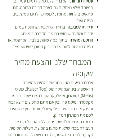
עמידות ונוחות-
המבחר שלנו כולל דגמים עמידים
במיוחד שלא נשחקים גם לאחר דריכה מרובה. הם
מתאימים לחיות מחמד, למשחקי ילדים שמשלבים
בגינה ועוד.
ידידותי לסביבה-
בחירה אקולוגית שחוסכת במים
יקרים ומונעת שימוש בחומרי הדברה כימיים.
התקנה מהירה-
בתוך כמה שעות בלבד, המרפסת או
הגינה הופכות לנווה מדבר ירוק המוכן לשימוש מיידי.
המבחר שלנו והצעת מחיר
שקופה
אנחנו מציעים מגוון רחב של דגמים מהשורה
הראשונה, ביניהם:
קיסר טופ (Kaiser Top)
, מטיס
(Metis), קאמרון, אפולו, קראון, ודגמים ייעודיים כמו
אקסטרה ומיקס פרו. בין אם אתם מחפשים דשא גבוה
ומפנק או דגם בסיסי ופונקציונלי, אנחנו כאן להתאים
לכם את הפתרון המדויק.
הצעת המחיר שלנו שקופה וכוללת את כל מרכיבי
העבודה בכדי שלא תופתעו בהמשך. העלות הסופית
נקבעת לפי גודל השטח, דגם הדשא הנבחר ומורכבות