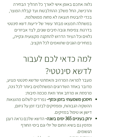
נלווה אתכם באופן אישי לאורך כל תהליך הבחירה
המקוריים ואלו יקוזזו מהזיכוי שמגיע
והרכישה, החל משלב ההתלבטות ועד קבלת המוצר,
לכם. *יש לטפל בצמחים על פי
בכדי להבטיח תוצאה לא פחות ממושלמת.
ההוראות המופיעות על גבי כל צמח
במשתלה תמצאו מבחר עשיר של יריעות דשא סינטטי
בעמוד המוצר עד למועד ביצוע
בדרגות צפיפות וגובה סיבים שונים, לצד אביזרים
ההחזרה\החלפה.
נלווים וכל הציוד הדרוש להתקנה מקצועית ונקייה,,
במחירים הוגנים שתואמים לכל תקציב.
למה כדאי לכם לעבור
לדשא סינטטי?
מעבר למראה המרהיב והאסתטי שדשא סינטטי מציע,
מדובר באחד השדרוגים המשתלמים ביותר לכל גינה,
מרפסת או מרחב אחר וזאת מכמה סיבות:
חיסכון משמעותי בזמן וכסף-
נפרדים לשלום מהוצאות
ההשקיה הגבוהות, ומפסיקים לבזבז זמן על גיזום,
דישון או טיפול במזיקים.
ירוק בעיניים 365 ימים בשנה-
הדשא שלכם נראה רענן
ומזמין גם בשיא החום של יולי וגם בימי החורף
הגשומים.