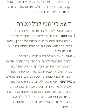
הכנת התשתית (כמו פינוי אדמה או יישור שטח). אצלנו
תקבלו הצעה מסודרת הכוללת את הדשא, העבודה
והאביזרים האיכותיים ביותר.
דשא סינטטי לכל מטרה
דשא סינטטי רלוונטי למגוון מרחבים שונים כגון:
למרפסת-
דשא סינטטי למרפסת הופך כל מרפסת
אפורה לפינה חמה ומזמינה. מדובר על פתרון אידיאלי
לדיירי כפר סבא, הרצליה והסביבה שמחפשים טאץ'
של טבע בבית.
לגינה-
מענה מושלם למי שרוצה גינה ירוקה
ודקורטיבית מבלי לטרוח יותר מדי על תחזוקה. הדשא
הסינטטי חוסך את הבוץ בחורף ואת המראה היבש
בקיץ, הוא נראה טבעי ורענן לאורך כל ימות השנה
והגינה שלכם אוטומטית הופכת למרחב חיצוני מושלם.
לאירועים-
דשא סינטטי לאירועים מציע פתרון מהיר
ואסתטי ליצירת אווירה חגיגית ויוקרתית בכל מתחם
אירועים. הוא יוצר אווירה של טבע ורעננות ומייחד את
העיצוב של המקום. מתאים מאוד לכל אולם או גן
אירועים שרוצים להציע אווירה פתוחה, משוחררת
וטבעית.