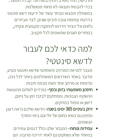
והרכישה, החל משלב ההתלבטות ועד קבלת המוצר,
לכם. *יש לטפל בצמחים על פי
בכדי להבטיח תוצאה לא פחות ממושלמת.
ההוראות המופיעות על גבי כל צמח
במשתלה תמצאו מבחר עשיר של יריעות דשא סינטטי
בעמוד המוצר עד למועד ביצוע
בדרגות צפיפות וגובה סיבים שונים, לצד אביזרים
ההחזרה\החלפה.
נלווים וכל הציוד הדרוש להתקנה מקצועית ונקייה,,
במחירים הוגנים שתואמים לכל תקציב.
למה כדאי לכם לעבור
לדשא סינטטי?
מעבר למראה המרהיב והאסתטי שדשא סינטטי מציע,
מדובר באחד השדרוגים המשתלמים ביותר לכל גינה,
מרפסת או מרחב אחר וזאת מכמה סיבות:
חיסכון משמעותי בזמן וכסף-
נפרדים לשלום מהוצאות
ההשקיה הגבוהות, ומפסיקים לבזבז זמן על גיזום,
דישון או טיפול במזיקים.
ירוק בעיניים 365 ימים בשנה-
הדשא שלכם נראה רענן
ומזמין גם בשיא החום של יולי וגם בימי החורף
הגשומים.
עמידות ונוחות-
המבחר שלנו כולל דגמים עמידים
במיוחד שלא נשחקים גם לאחר דריכה מרובה. הם