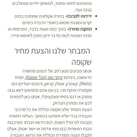
מתאימים לחיות מחמד, למשחקי ילדים שמשלבים
בגינה ועוד.
ידידותי לסביבה-
בחירה אקולוגית שחוסכת במים
יקרים ומונעת שימוש בחומרי הדברה כימיים.
התקנה מהירה-
בתוך כמה שעות בלבד, המרפסת או
הגינה הופכות לנווה מדבר ירוק המוכן לשימוש מיידי.
המבחר שלנו והצעת מחיר
שקופה
אנחנו מציעים מגוון רחב של דגמים מהשורה
הראשונה, ביניהם:
קיסר טופ (Kaiser Top)
, מטיס
(Metis), קאמרון, אפולו, קראון, ודגמים ייעודיים כמו
אקסטרה ומיקס פרו. בין אם אתם מחפשים דשא גבוה
ומפנק או דגם בסיסי ופונקציונלי, אנחנו כאן להתאים
לכם את הפתרון המדויק.
הצעת המחיר שלנו שקופה וכוללת את כל מרכיבי
העבודה בכדי שלא תופתעו בהמשך. העלות הסופית
נקבעת לפי גודל השטח, דגם הדשא הנבחר ומורכבות
הכנת התשתית (כמו פינוי אדמה או יישור שטח). אצלנו
תקבלו הצעה מסודרת הכוללת את הדשא, העבודה