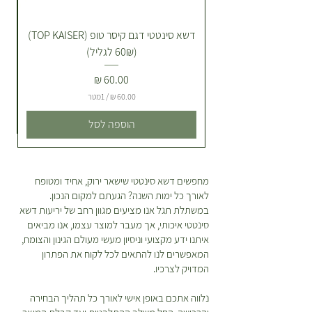
כבדה של שקי תערובת שתילה או
חלוקי נחל בתוספת תשלום הובלה,
דשא סינטטי דגם קיסר טופ (TOP KAISER)
ייצרו עמכם קשר טלפוני לתיאום. ניתן
(60₪ לגליל)
להזמין משלוח ליום אחרי בתיאום
מראש באיזור רעננה כפר סבא. *לא
מחיר
ניתן לתאם שעת הגעה ספציפית של
/
1מטר
השליח! ניתן לברר ערב לפני יום
המשלוח שלך לגבי צפי לטווח שעות
6
הוספה לסל
0
מצומצם להגעה אליך :) מהי מדיניות
.
ההחזרות? הצמח שהזמנתם לא
0
0
מתאים לכם? הייתם רוצים להחליף או
מחפשים דשא סינטטי שישאר ירוק, אחיד ומטופח
להחזיר? אין שום בעיה! כל מוצר
לאורך כל ימות השנה? הגעתם למקום הנכון.
₪
שקיבלתם מאיתנו ניתן להחזרה או
ל
במשתלת תגל אנו מציעים מגוון רחב של יריעות דשא
החלפה כל עוד דווח בטווח של 48
-
סינטטי איכותי, אך מעבר למוצר עצמו, אנו מביאים
1
שעות מקבלת המשלוח. ישנה עלות של
איתנו ידע מקצועי וניסיון מעשי מעולם הגינון והצומח,
מ
30 ש”ח בעבור המשלוח. במידה
ט
המאפשרים לנו להתאים לכל לקוח את הפתרון
ר
המדויק לצרכיו.
ובחרתם להחזיר פריטים תהיה עלות
י
נוספת בעבור חיוב דמי המשלוח
ם
נלווה אתכם באופן אישי לאורך כל תהליך הבחירה
המקוריים ואלו יקוזזו מהזיכוי שמגיע