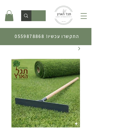
התקשרו עכשיו!
0559878868