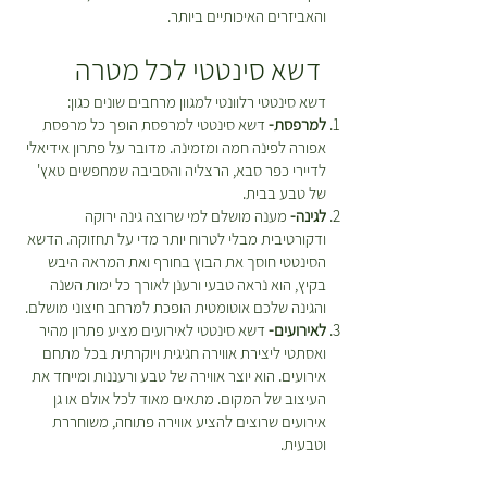
והאביזרים האיכותיים ביותר.
דשא סינטטי לכל מטרה
דשא סינטטי רלוונטי למגוון מרחבים שונים כגון:
למרפסת-
דשא סינטטי למרפסת הופך כל מרפסת
אפורה לפינה חמה ומזמינה. מדובר על פתרון אידיאלי
לדיירי כפר סבא, הרצליה והסביבה שמחפשים טאץ'
של טבע בבית.
לגינה-
מענה מושלם למי שרוצה גינה ירוקה
ודקורטיבית מבלי לטרוח יותר מדי על תחזוקה. הדשא
הסינטטי חוסך את הבוץ בחורף ואת המראה היבש
בקיץ, הוא נראה טבעי ורענן לאורך כל ימות השנה
והגינה שלכם אוטומטית הופכת למרחב חיצוני מושלם.
לאירועים-
דשא סינטטי לאירועים מציע פתרון מהיר
ואסתטי ליצירת אווירה חגיגית ויוקרתית בכל מתחם
אירועים. הוא יוצר אווירה של טבע ורעננות ומייחד את
העיצוב של המקום. מתאים מאוד לכל אולם או גן
אירועים שרוצים להציע אווירה פתוחה, משוחררת
וטבעית.