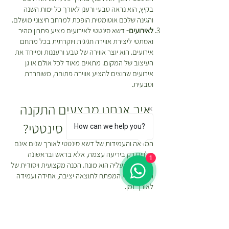
בקיץ, הוא נראה טבעי ורענן לאורך כל ימות השנה
והגינה שלכם אוטומטית הופכת למרחב חיצוני מושלם.
לאירועים-
דשא סינטטי לאירועים מציע פתרון מהיר
ואסתטי ליצירת אווירה חגיגית ויוקרתית בכל מתחם
אירועים. הוא יוצר אווירה של טבע ורעננות ומייחד את
העיצוב של המקום. מתאים מאוד לכל אולם או גן
אירועים שרוצים להציע אווירה פתוחה, משוחררת
וטבעית.
איך אנחנו מבצעים התקנה
מקצועית של דשא סינטטי?
How can we help you?
המראה והעמידות של דשא סינטטי לאורך שנים אינם
תלויים רק ביריעה עצמה, אלא בראש ובראשונה
1
בתשתית שעליה הוא מונח. הכנה מקצועית ויסודית של
הקרקע היא המפתח לתוצאה יציבה, אחידה ועמידה
לאורך זמן.
הצוות שלנו מקפיד על עבודה מדויקת, ללא קיצורי
דרך, ומשתמש ב
כלי עבודה איכותיים לדשא סינטטי