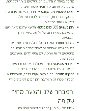
מדובר באחד השדרוגים המשתלמים ביותר לכל גינה,
מרפסת או מרחב אחר וזאת מכמה סיבות:
חיסכון משמעותי בזמן וכסף-
נפרדים לשלום מהוצאות
ההשקיה הגבוהות, ומפסיקים לבזבז זמן על גיזום,
דישון או טיפול במזיקים.
ירוק בעיניים 365 ימים בשנה-
הדשא שלכם נראה רענן
ומזמין גם בשיא החום של יולי וגם בימי החורף
הגשומים.
עמידות ונוחות-
המבחר שלנו כולל דגמים עמידים
במיוחד שלא נשחקים גם לאחר דריכה מרובה. הם
מתאימים לחיות מחמד, למשחקי ילדים שמשלבים
בגינה ועוד.
ידידותי לסביבה-
בחירה אקולוגית שחוסכת במים
יקרים ומונעת שימוש בחומרי הדברה כימיים.
התקנה מהירה-
בתוך כמה שעות בלבד, המרפסת או
הגינה הופכות לנווה מדבר ירוק המוכן לשימוש מיידי.
המבחר שלנו והצעת מחיר
שקופה
אנחנו מציעים מגוון רחב של דגמים מהשורה