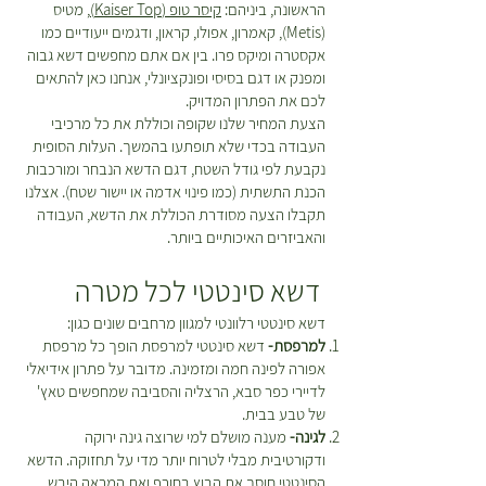
הראשונה, ביניהם:
קיסר טופ (Kaiser Top)
, מטיס
(Metis), קאמרון, אפולו, קראון, ודגמים ייעודיים כמו
אקסטרה ומיקס פרו. בין אם אתם מחפשים דשא גבוה
ומפנק או דגם בסיסי ופונקציונלי, אנחנו כאן להתאים
לכם את הפתרון המדויק.
הצעת המחיר שלנו שקופה וכוללת את כל מרכיבי
העבודה בכדי שלא תופתעו בהמשך. העלות הסופית
נקבעת לפי גודל השטח, דגם הדשא הנבחר ומורכבות
הכנת התשתית (כמו פינוי אדמה או יישור שטח). אצלנו
תקבלו הצעה מסודרת הכוללת את הדשא, העבודה
והאביזרים האיכותיים ביותר.
דשא סינטטי לכל מטרה
דשא סינטטי רלוונטי למגוון מרחבים שונים כגון:
למרפסת-
דשא סינטטי למרפסת הופך כל מרפסת
אפורה לפינה חמה ומזמינה. מדובר על פתרון אידיאלי
לדיירי כפר סבא, הרצליה והסביבה שמחפשים טאץ'
של טבע בבית.
לגינה-
מענה מושלם למי שרוצה גינה ירוקה
ודקורטיבית מבלי לטרוח יותר מדי על תחזוקה. הדשא
הסינטטי חוסך את הבוץ בחורף ואת המראה היבש