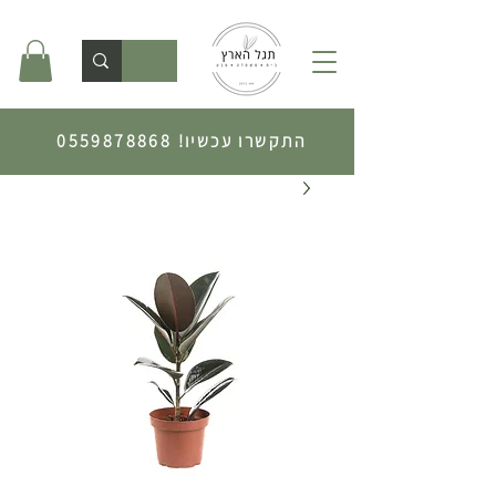
התקשרו עכשיו!
0559878868