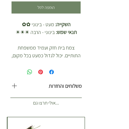
הוספה לסל
השקייה:
מעט - בינוני ✿✿
תנאי שמש:
בינוני - הרבה ☀☀☀
צמח בית חזק ועמיד ממשפחת
התותיים. יכול לגדול כמעט בכל מקום,
ידידותי ואינו שתלטן. קיבל את שמו
בשל חלב הלטקס שזורים בעורקיו
ששימש בעבר ליצור גומי. עליו גדולים
משלוחים והחזרות
ומבריקים בעלי מראה עבה. צמח
מאוד פופולרי לעיצוב המשרד או
משלוח עולה 35 ש”ח. כולל 1-2 ארגזים.
הבית.
...אולי תרצו גם
(לא כולל צמחים לאירועים) איזורי
שילוח הזמנות רגילות מנתניה עד
ראשון לציון. מתנות וצמחים לאירועים
כל הארץ מתומכר בנפרד. **משלוחים