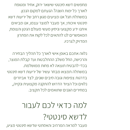
מתאים לכם? הייתם רוצים להחליף או
מחפשים דשא סינטטי שישאר ירוק, אחיד ומטופח
להחזיר? אין שום בעיה! כל מוצר
לאורך כל ימות השנה? הגעתם למקום הנכון.
₪
שקיבלתם מאיתנו ניתן להחזרה או
ל
במשתלת תגל אנו מציעים מגוון רחב של יריעות דשא
החלפה כל עוד דווח בטווח של 48
-
סינטטי איכותי, אך מעבר למוצר עצמו, אנו מביאים
1
שעות מקבלת המשלוח. ישנה עלות של
איתנו ידע מקצועי וניסיון מעשי מעולם הגינון והצומח,
מ
30 ש”ח בעבור המשלוח. במידה
ט
המאפשרים לנו להתאים לכל לקוח את הפתרון
ר
המדויק לצרכיו.
ובחרתם להחזיר פריטים תהיה עלות
י
נוספת בעבור חיוב דמי המשלוח
ם
נלווה אתכם באופן אישי לאורך כל תהליך הבחירה
המקוריים ואלו יקוזזו מהזיכוי שמגיע
והרכישה, החל משלב ההתלבטות ועד קבלת המוצר,
לכם. *יש לטפל בצמחים על פי
בכדי להבטיח תוצאה לא פחות ממושלמת.
ההוראות המופיעות על גבי כל צמח
במשתלה תמצאו מבחר עשיר של יריעות דשא סינטטי
בעמוד המוצר עד למועד ביצוע
בדרגות צפיפות וגובה סיבים שונים, לצד אביזרים
ההחזרה\החלפה.
נלווים וכל הציוד הדרוש להתקנה מקצועית ונקייה,,
במחירים הוגנים שתואמים לכל תקציב.
למה כדאי לכם לעבור
לדשא סינטטי?
מעבר למראה המרהיב והאסתטי שדשא סינטטי מציע,