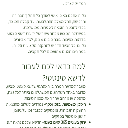
ר
המדויק לצרכיו.
ובחרתם להחזיר פריטים תהיה עלות
י
נוספת בעבור חיוב דמי המשלוח
ם
נלווה אתכם באופן אישי לאורך כל תהליך הבחירה
המקוריים ואלו יקוזזו מהזיכוי שמגיע
והרכישה, החל משלב ההתלבטות ועד קבלת המוצר,
לכם. *יש לטפל בצמחים על פי
בכדי להבטיח תוצאה לא פחות ממושלמת.
ההוראות המופיעות על גבי כל צמח
במשתלה תמצאו מבחר עשיר של יריעות דשא סינטטי
בעמוד המוצר עד למועד ביצוע
בדרגות צפיפות וגובה סיבים שונים, לצד אביזרים
ההחזרה\החלפה.
נלווים וכל הציוד הדרוש להתקנה מקצועית ונקייה,,
במחירים הוגנים שתואמים לכל תקציב.
למה כדאי לכם לעבור
לדשא סינטטי?
מעבר למראה המרהיב והאסתטי שדשא סינטטי מציע,
מדובר באחד השדרוגים המשתלמים ביותר לכל גינה,
מרפסת או מרחב אחר וזאת מכמה סיבות:
חיסכון משמעותי בזמן וכסף-
נפרדים לשלום מהוצאות
ההשקיה הגבוהות, ומפסיקים לבזבז זמן על גיזום,
דישון או טיפול במזיקים.
ירוק בעיניים 365 ימים בשנה-
הדשא שלכם נראה רענן