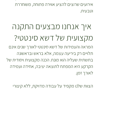
אירועים שרוצים להציע אווירה פתוחה, משוחררת
וטבעית.
איך אנחנו מבצעים התקנה
מקצועית של דשא סינטטי?
המראה והעמידות של דשא סינטטי לאורך שנים אינם
תלויים רק ביריעה עצמה, אלא בראש ובראשונה
בתשתית שעליה הוא מונח. הכנה מקצועית ויסודית של
הקרקע היא המפתח לתוצאה יציבה, אחידה ועמידה
לאורך זמן.
הצוות שלנו מקפיד על עבודה מדויקת, ללא קיצורי
דרך, ומשתמש ב
כלי עבודה איכותיים לדשא סינטטי
ובחומרים איכותיים המותאמים להתקנת דשא סינטטי.
כל שלב בתהליך מתבצע תוך הקפדה על יישור, הידוק
וניקוז נכון בכדי להבטיח מראה טבעי, עמידות גבוהה
ושמירה על איכות הדשא לשנים רבות.
תהליך ההתקנה כולל מספר שלבים מרכזיים:
הכנת השטח-
אנו מנקים את השטח, מאזנים ומפלסים