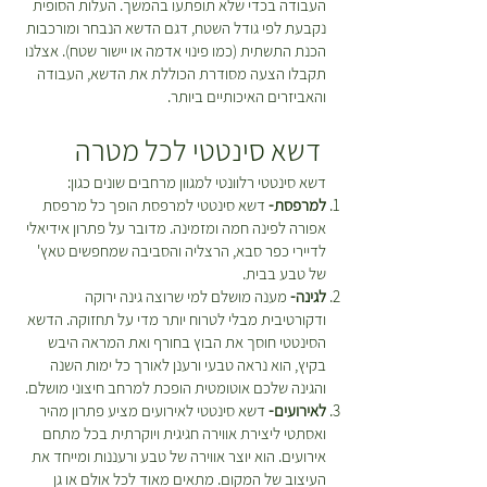
העבודה בכדי שלא תופתעו בהמשך. העלות הסופית
נקבעת לפי גודל השטח, דגם הדשא הנבחר ומורכבות
הכנת התשתית (כמו פינוי אדמה או יישור שטח). אצלנו
תקבלו הצעה מסודרת הכוללת את הדשא, העבודה
והאביזרים האיכותיים ביותר.
דשא סינטטי לכל מטרה
דשא סינטטי רלוונטי למגוון מרחבים שונים כגון:
למרפסת-
דשא סינטטי למרפסת הופך כל מרפסת
אפורה לפינה חמה ומזמינה. מדובר על פתרון אידיאלי
לדיירי כפר סבא, הרצליה והסביבה שמחפשים טאץ'
של טבע בבית.
לגינה-
מענה מושלם למי שרוצה גינה ירוקה
ודקורטיבית מבלי לטרוח יותר מדי על תחזוקה. הדשא
הסינטטי חוסך את הבוץ בחורף ואת המראה היבש
בקיץ, הוא נראה טבעי ורענן לאורך כל ימות השנה
והגינה שלכם אוטומטית הופכת למרחב חיצוני מושלם.
לאירועים-
דשא סינטטי לאירועים מציע פתרון מהיר
ואסתטי ליצירת אווירה חגיגית ויוקרתית בכל מתחם
אירועים. הוא יוצר אווירה של טבע ורעננות ומייחד את
העיצוב של המקום. מתאים מאוד לכל אולם או גן