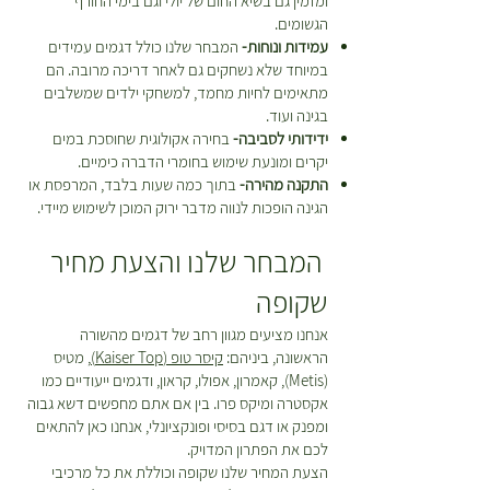
ומזמין גם בשיא החום של יולי וגם בימי החורף
הגשומים.
עמידות ונוחות-
המבחר שלנו כולל דגמים עמידים
במיוחד שלא נשחקים גם לאחר דריכה מרובה. הם
מתאימים לחיות מחמד, למשחקי ילדים שמשלבים
בגינה ועוד.
ידידותי לסביבה-
בחירה אקולוגית שחוסכת במים
יקרים ומונעת שימוש בחומרי הדברה כימיים.
התקנה מהירה-
בתוך כמה שעות בלבד, המרפסת או
הגינה הופכות לנווה מדבר ירוק המוכן לשימוש מיידי.
המבחר שלנו והצעת מחיר
שקופה
אנחנו מציעים מגוון רחב של דגמים מהשורה
הראשונה, ביניהם:
קיסר טופ (Kaiser Top)
, מטיס
(Metis), קאמרון, אפולו, קראון, ודגמים ייעודיים כמו
אקסטרה ומיקס פרו. בין אם אתם מחפשים דשא גבוה
ומפנק או דגם בסיסי ופונקציונלי, אנחנו כאן להתאים
לכם את הפתרון המדויק.
הצעת המחיר שלנו שקופה וכוללת את כל מרכיבי