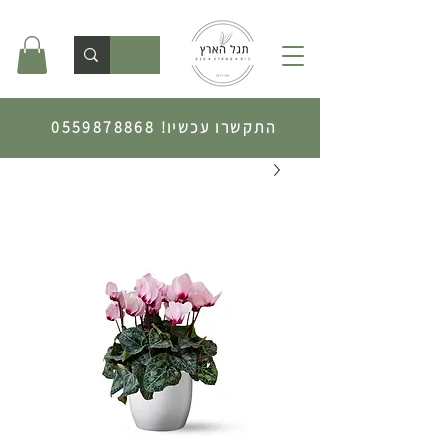
התקשרו עכשיו!
0559878868