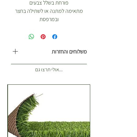
פורחת בשלל צבעים
מתאימה למתנה או לשתילה בחצר
ובמרפסת
משלוחים והחזרות
משלוח עולה 35 ש”ח. כולל 1-2 ארגזים.
...אולי תרצו גם
(לא כולל צמחים לאירועים) איזורי
שילוח הזמנות רגילות מנתניה עד
ראשון לציון. מתנות וצמחים לאירועים
כל הארץ מתומכר בנפרד. **משלוחים
של צמחים לאירועים מתומכרים
בהתאם למרחק ע"פ מחירון הובלות
של מובילים חיצוניים עם רכב מסחרי
גדול. לקבלת מחירון הובלות לאירועים
יש ליצור קשר. זמן הגעה עד 7 ימי