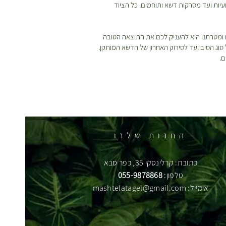
עיות ועד מסרקות דשא ותוחמים. כל הציוד
ו ומטרתנו היא להעניק לכם את התוצאה הטובה
 סוג הסיב ועד לסירוק האחרון של הדשא המותקן.
ם.
החנות שלנו
כתובת: קרלינסקי 35, כפר סבא
טלפון:
055-9878868
אימייל:
mashtelatagel@gmail.com