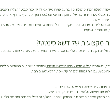
רה לפינה חמה ומזמינה. מדובר על פתרון אידיאלי לדיירי כפר סבא, הרצליה והסבי
בית מבלי לטרוח יותר מדי על תחזוקה. הדשא הסינטטי חוסך את הבוץ בחורף ואת המראה
צוני מושלם.
אסתטי ליצירת אווירה חגיגית ויוקרתית בכל מתחם אירועים. הוא יוצר אווירה של טבע 
ה, משוחררת וטבעית.
 מקצועית של דשא סינטטי?
 תלויים רק ביריעה עצמה, אלא בראש ובראשונה בתשתית שעליה הוא מונח. הכנה מק
דרך, ומשתמש ב
כלי עבודה איכותיים לדשא סינטטי
ובחומרים איכותיים המותאמים להת
ראה טבעי, עמידות גבוהה ושמירה על איכות הדשא לשנים רבות.
 אותו על ידי שימוש במצע סומסום איכותי.
למניעת צמיחה של עשביה ויצירת ניקוז מים יעיל.
 מדויק ליצירת מראה סופי מהודק ואסתטי. תהליך זה כולל: הדבקת חיבורים בלתי נר