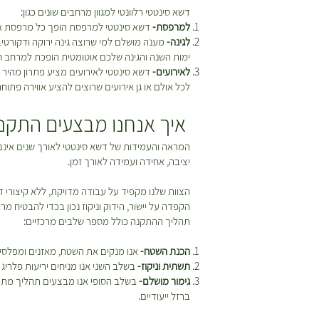
דשא סינטטי רלוונטי למגוון מרחבים שונים כגון:
למרפסת-
דשא סינטטי למרפסת הופך כל מרפסת אפו
לגינה-
מענה מושלם למי שרוצה גינה ירוקה ודקורטי
ימות השנה והגינה שלכם אוטומטית הופכת למרחב חי
לאירועים-
דשא סינטטי לאירועים מציע פתרון מהיר ו
לכל אולם או גן אירועים שרוצים להציע אווירה פתוח
איך אנחנו מבצעים התקנה
המראה והעמידות של דשא סינטטי לאורך שנים אינם
יציבה, אחידה ועמידה לאורך זמן.
הצוות שלנו מקפיד על עבודה מדויקת, ללא קיצורי 
הקפדה על יישור, הידוק וניקוז נכון בכדי להבטיח מ
תהליך ההתקנה כולל מספר שלבים מרכזיים:
הכנת השטח-
אנו מנקים את השטח, מאזנים ומפלסים
תשתית וניקוז-
בשלב השני אנו מניחים יריעות פלריג 
גימור מושלם-
בשלב הסופי אנו מבצעים תהליך מתיחה
ברזל ייעודיים.