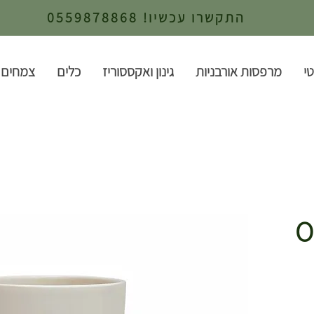
התקשרו עכשיו! 0559878868
י
מרפסות אורבניות
גינון ואקססוריז
כלים
צמחים 
היר OH