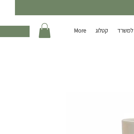
למשרד
קטלוג
More