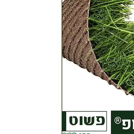
? הצמח
תם
שום
ו ניתן
 בטווח
 ישנה
לוח.
 תהיה
המשלוח
מגיע
ההוראות
וד המוצר
פה.