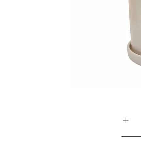
משלוח עולה 35 ש”ח. כולל 1-2 ארגזים.