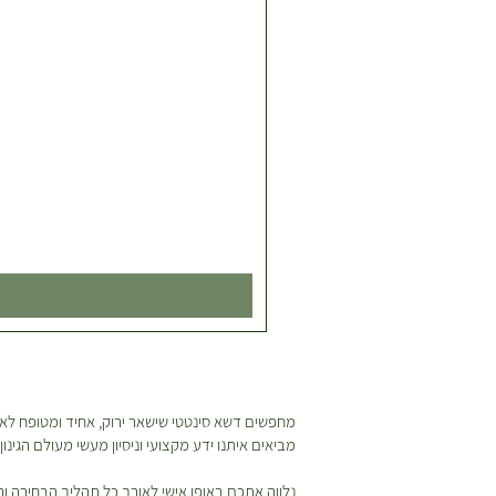
מחפשים דשא סינטטי שישאר ירוק, אחיד ומטופח לאור
מביאים איתנו ידע מקצועי וניסיון מעשי מעולם הגינ
נלווה אתכם באופן אישי לאורך כל תהליך הבחירה