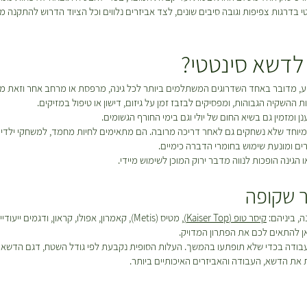
ט
רגות צפיפות וגובה סיבים שונים, לצד אביזרים נלווים וכל הציוד הדרוש להתקנה מקצ
ר
י
ם
לדשא סינטטי?
 מדובר באחד השדרוגים המשתלמים ביותר לכל גינה, מרפסת או מרחב אחר וזאת מכ
ההשקיה הגבוהות, ומפסיקים לבזבז זמן על גיזום, דישון או טיפול במזיקים.
ומזמין גם בשיא החום של יולי וגם בימי החורף הגשומים.
יוחד שלא נשחקים גם לאחר דריכה מרובה. הם מתאימים לחיות מחמד, למשחקי ילדים
ים ומונעת שימוש בחומרי הדברה כימיים.
ינה הופכות לנווה מדבר ירוק המוכן לשימוש מיידי.
 שקופה
, ביניהם:
קיסר טופ (Kaiser Top)
, מטיס (Metis), קאמרון, אפולו, קראון, ודג
כאן להתאים לכם את הפתרון המדויק.
בודה בכדי שלא תופתעו בהמשך. העלות הסופית נקבעת לפי גודל השטח, דגם הדשא ה
 את הדשא, העבודה והאביזרים האיכותיים ביותר.