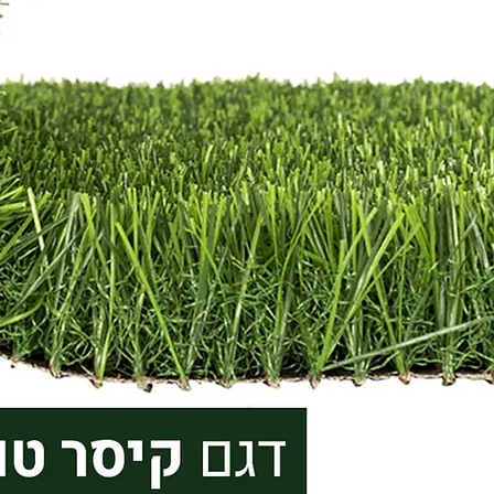
אליך :) מהי מדיניות ההחזרות
שהזמנתם לא מתאים לכם? היי
רוצים להחליף או להחזיר? אין 
בעיה! כל מוצר שקיבלתם מאיתנ
להחזרה או החלפה כל עוד דווח
של 48 שעות מקבלת המשלוח.
עלות של 30 ש”ח בעבור המש
במידה ובחרתם להחזיר פריטים
עלות נוספת בעבור חיוב דמי 
המקוריים ואלו יקוזזו מהזיכוי ש
לכם. *יש לטפל בצמחים על פי 
המופיעות על גבי כל צמח בעמ
עד למועד ביצוע ההחזרה\החל