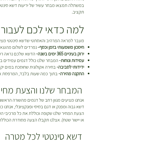
במשתלה תמצאו מבחר עשיר של יריעות דשא סינטטי בד
תקציב.
למה כדאי לכם לעבור 
מעבר למראה המרהיב והאסתטי שדשא סינטטי מציע,
חיסכון משמעותי בזמן וכסף-
נפרדים לשלום מהוצאות 
ירוק בעיניים 365 ימים בשנה-
הדשא שלכם נראה רענן 
עמידות ונוחות-
המבחר שלנו כולל דגמים עמידים במ
ידידותי לסביבה-
בחירה אקולוגית שחוסכת במים יקר
התקנה מהירה-
בתוך כמה שעות בלבד, המרפסת או הג
המבחר שלנו והצעת מחיר
אנחנו מציעים מגוון רחב של דגמים מהשורה הראשונה
דשא גבוה ומפנק או דגם בסיסי ופונקציונלי, אנחנו 
הצעת המחיר שלנו שקופה וכוללת את כל מרכיבי הע
או יישור שטח). אצלנו תקבלו הצעה מסודרת הכוללת
דשא סינטטי לכל מטרה