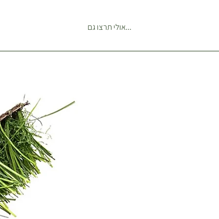
(לא כולל צמחים לאירועים) איזו
הזמנות רגילות מנתניה עד ראשון
...אולי תרצו גם
מתנות וצמחים לאירועים כל ה
מתומכר בנפרד. **משלוחים ש
לאירועים מתומכרים בהתאם ל
ע"פ מחירון הובלות של מובילים 
עם רכב מסחרי גדול. לקבלת מח
הובלות לאירועים יש ליצור קשר.
הגעה עד 7 ימי עסקים אלא 
בטלפון אחרת. בהתאם לתקנון
הלקוח לא בבית ההזמנה תחכה
לדלת. *הובלה כבדה של שקי 
שתילה או חלוקי נחל בתוספת 
הובלה, ייצרו עמכם קשר טלפוני
ניתן להזמין משלוח ליום אחרי 
מראש באיזור רעננה כפר סבא. 
לתאם שעת הגעה ספציפית של 
ניתן לברר ערב לפני יום המשלו
לגבי צפי לטווח שעות מצומצם 