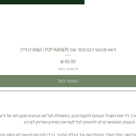
דשא סינטטי דגם קיסר טופ (TOP KAISER) (60₪ לגליל)
מחיר
/
1מטר
6
הוספה לסל
0
.
0
0
₪
ך כל ימות השנה? הגעתם למקום הנכון. במשתלת תגל אנו מציעים מגוון רחב של יריעו
ל
ון והצומח, המאפשרים לנו להתאים לכל לקוח את הפתרון המדויק לצרכיו.
-
1
מ
 והרכישה, החל משלב ההתלבטות ועד קבלת המוצר, בכדי להבטיח תוצאה לא פחות ממ