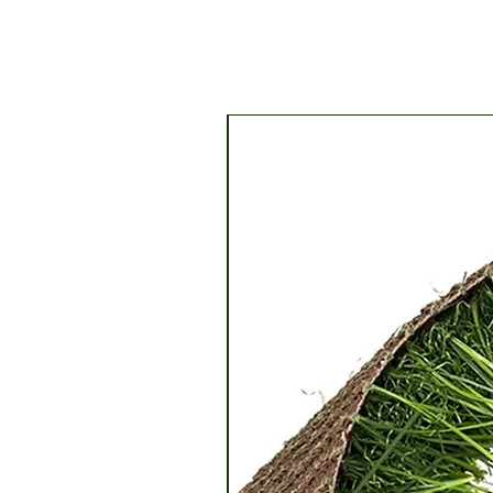
רי שילוח
 לציון.
ארץ
ל צמחים
מרחק
חיצוניים
ירון
 זמן
אם סוכם
 אם
 מחוץ
תערובת
תשלום
 לתיאום.
בתיאום
*לא ניתן
השליח!
ח שלך
להגעה