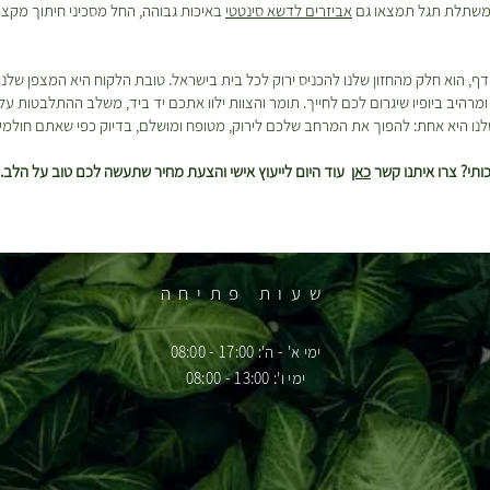
 במשתלת תגל תמצאו גם
אביזרים לדשא סינטטי
באיכות גבוהה, החל מסכיני חיתוך מקצו
דף, הוא חלק מהחזון שלנו להכניס ירוק לכל בית בישראל. טובת הלקוח היא המצפן שלנ
רהיב ביופיו שיגרום לכם לחייך. תומר והצוות ילוו אתכם יד ביד, משלב ההתלבטות על
נו היא אחת: להפוך את המרחב שלכם לירוק, מטופח ומושלם, בדיוק כפי שאתם חולמי
תי? צרו איתנו קשר
כאן
עוד היום לייעוץ אישי והצעת מחיר שתעשה לכם טוב על הלב.
שעות פתיחה
ימי א' - ה': 17:00 - 08:00
ימי ו': 13:00 - 08:00