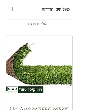
ומרשימים שגווניהם משתנים בהתאם
משלוחים והחזרות
לחשיפה לאור/ שמש.
צורת צמיחת העלים, שנראים כמו
משלוח עולה 35 ש”ח. כולל 1-2 ארגזים.
כפות ידיים, משתלבת נהדר בכל
...אולי תרצו גם
(לא כולל צמחים לאירועים) איזורי
פינה והוא ניתן לעיצוב.
שילוח הזמנות רגילות מנתניה עד
ראשון לציון. מתנות וצמחים לאירועים
כל הארץ מתומכר בנפרד. **משלוחים
של צמחים לאירועים מתומכרים
בהתאם למרחק ע"פ מחירון הובלות
של מובילים חיצוניים עם רכב מסחרי
גדול. לקבלת מחירון הובלות לאירועים
יש ליצור קשר. זמן הגעה עד 7 ימי
עסקים אלא אם סוכם בטלפון אחרת.
בהתאם לתקנון אם הלקוח לא בבית
ההזמנה תחכה מחוץ לדלת. *הובלה
כבדה של שקי תערובת שתילה או
חלוקי נחל בתוספת תשלום הובלה,
דשא סינטטי דגם קיסר טופ (TOP KAISER)
ייצרו עמכם קשר טלפוני לתיאום. ניתן