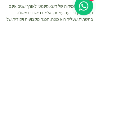
המראה והעמידות של דשא סינטטי לאורך שנים אינם
תלויים רק ביריעה עצמה, אלא בראש ובראשונה
בתשתית שעליה הוא מונח. הכנה מקצועית ויסודית של
הקרקע היא המפתח לתוצאה יציבה, אחידה ועמידה
לאורך זמן.
הצוות שלנו מקפיד על עבודה מדויקת, ללא קיצורי
דרך, ומשתמש ב
כלי עבודה איכותיים לדשא סינטטי
ובחומרים איכותיים המותאמים להתקנת דשא סינטטי.
כל שלב בתהליך מתבצע תוך הקפדה על יישור, הידוק
וניקוז נכון בכדי להבטיח מראה טבעי, עמידות גבוהה
ושמירה על איכות הדשא לשנים רבות.
תהליך ההתקנה כולל מספר שלבים מרכזיים:
הכנת השטח-
אנו מנקים את השטח, מאזנים ומפלסים
אותו על ידי שימוש במצע סומסום איכותי.
תשתית וניקוז-
בשלב השני אנו מניחים יריעות פלריג
למניעת צמיחה של עשביה ויצירת ניקוז מים יעיל.
גימור מושלם-
בשלב הסופי אנו מבצעים תהליך
מתיחה מדויק ליצירת מראה סופי מהודק ואסתטי.
תהליך זה כולל: הדבקת חיבורים בלתי נראית וקיבוע