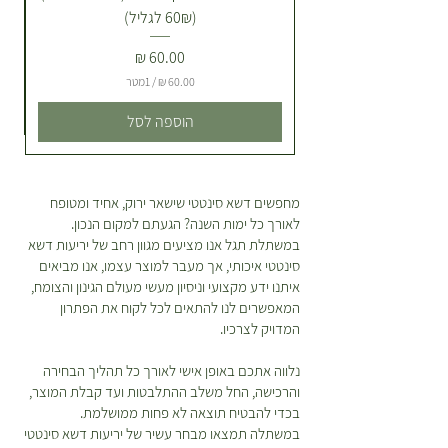
(60₪ לגליל)
להזמין משלוח ליום אחרי בתיאום
מראש באיזור רעננה כפר סבא. *לא
מחיר
ניתן לתאם שעת הגעה ספציפית של
/
1מטר
השליח! ניתן לברר ערב לפני יום
המשלוח שלך לגבי צפי לטווח שעות
6
הוספה לסל
0
מצומצם להגעה אליך :) מהי מדיניות
.
ההחזרות? הצמח שהזמנתם לא
0
0
מתאים לכם? הייתם רוצים להחליף או
מחפשים דשא סינטטי שישאר ירוק, אחיד ומטופח
להחזיר? אין שום בעיה! כל מוצר
לאורך כל ימות השנה? הגעתם למקום הנכון.
₪
שקיבלתם מאיתנו ניתן להחזרה או
ל
במשתלת תגל אנו מציעים מגוון רחב של יריעות דשא
החלפה כל עוד דווח בטווח של 48
-
סינטטי איכותי, אך מעבר למוצר עצמו, אנו מביאים
1
שעות מקבלת המשלוח. ישנה עלות של
איתנו ידע מקצועי וניסיון מעשי מעולם הגינון והצומח,
מ
30 ש”ח בעבור המשלוח. במידה
ט
המאפשרים לנו להתאים לכל לקוח את הפתרון
ר
המדויק לצרכיו.
ובחרתם להחזיר פריטים תהיה עלות
י
נוספת בעבור חיוב דמי המשלוח
ם
נלווה אתכם באופן אישי לאורך כל תהליך הבחירה
המקוריים ואלו יקוזזו מהזיכוי שמגיע
והרכישה, החל משלב ההתלבטות ועד קבלת המוצר,
לכם. *יש לטפל בצמחים על פי
בכדי להבטיח תוצאה לא פחות ממושלמת.
ההוראות המופיעות על גבי כל צמח
במשתלה תמצאו מבחר עשיר של יריעות דשא סינטטי