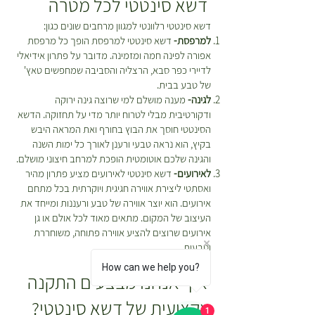
דשא סינטטי לכל מטרה
דשא סינטטי רלוונטי למגוון מרחבים שונים כגון:
למרפסת-
דשא סינטטי למרפסת הופך כל מרפסת
אפורה לפינה חמה ומזמינה. מדובר על פתרון אידיאלי
לדיירי כפר סבא, הרצליה והסביבה שמחפשים טאץ'
של טבע בבית.
לגינה-
מענה מושלם למי שרוצה גינה ירוקה
ודקורטיבית מבלי לטרוח יותר מדי על תחזוקה. הדשא
הסינטטי חוסך את הבוץ בחורף ואת המראה היבש
בקיץ, הוא נראה טבעי ורענן לאורך כל ימות השנה
והגינה שלכם אוטומטית הופכת למרחב חיצוני מושלם.
לאירועים-
דשא סינטטי לאירועים מציע פתרון מהיר
ואסתטי ליצירת אווירה חגיגית ויוקרתית בכל מתחם
אירועים. הוא יוצר אווירה של טבע ורעננות ומייחד את
העיצוב של המקום. מתאים מאוד לכל אולם או גן
אירועים שרוצים להציע אווירה פתוחה, משוחררת
וטבעית.
How can we help you?
איך אנחנו מבצעים התקנה
מקצועית של דשא סינטטי?
1