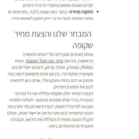
יקרים ומונעת שימוש בחומרי הדברה כימיים.
התקנה מהירה-
בתוך כמה שעות בלבד, המרפסת או
הגינה הופכות לנווה מדבר ירוק המוכן לשימוש מיידי.
המבחר שלנו והצעת מחיר
שקופה
אנחנו מציעים מגוון רחב של דגמים מהשורה
הראשונה, ביניהם:
קיסר טופ (Kaiser Top)
, מטיס
(Metis), קאמרון, אפולו, קראון, ודגמים ייעודיים כמו
אקסטרה ומיקס פרו. בין אם אתם מחפשים דשא גבוה
ומפנק או דגם בסיסי ופונקציונלי, אנחנו כאן להתאים
לכם את הפתרון המדויק.
הצעת המחיר שלנו שקופה וכוללת את כל מרכיבי
העבודה בכדי שלא תופתעו בהמשך. העלות הסופית
נקבעת לפי גודל השטח, דגם הדשא הנבחר ומורכבות
הכנת התשתית (כמו פינוי אדמה או יישור שטח). אצלנו
תקבלו הצעה מסודרת הכוללת את הדשא, העבודה
והאביזרים האיכותיים ביותר.