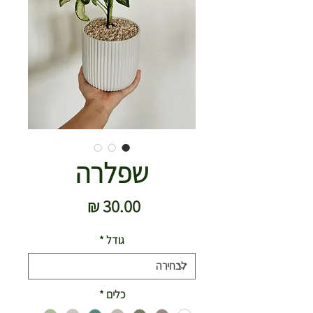
שפלרה
מחיר
גודל
*
כלים
*