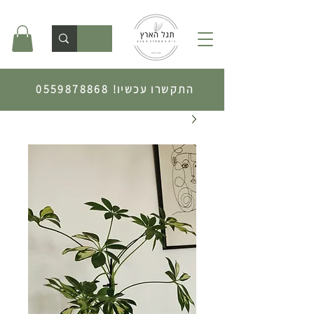
התקשרו עכשיו!
0559878868