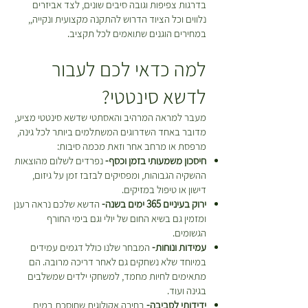
בעמוד המוצר עד למועד ביצוע
בדרגות צפיפות וגובה סיבים שונים, לצד אביזרים
ההחזרה\החלפה.
נלווים וכל הציוד הדרוש להתקנה מקצועית ונקייה,,
במחירים הוגנים שתואמים לכל תקציב.
למה כדאי לכם לעבור
לדשא סינטטי?
מעבר למראה המרהיב והאסתטי שדשא סינטטי מציע,
מדובר באחד השדרוגים המשתלמים ביותר לכל גינה,
מרפסת או מרחב אחר וזאת מכמה סיבות:
חיסכון משמעותי בזמן וכסף-
נפרדים לשלום מהוצאות
ההשקיה הגבוהות, ומפסיקים לבזבז זמן על גיזום,
דישון או טיפול במזיקים.
ירוק בעיניים 365 ימים בשנה-
הדשא שלכם נראה רענן
ומזמין גם בשיא החום של יולי וגם בימי החורף
הגשומים.
עמידות ונוחות-
המבחר שלנו כולל דגמים עמידים
במיוחד שלא נשחקים גם לאחר דריכה מרובה. הם
מתאימים לחיות מחמד, למשחקי ילדים שמשלבים
בגינה ועוד.
ידידותי לסביבה-
בחירה אקולוגית שחוסכת במים